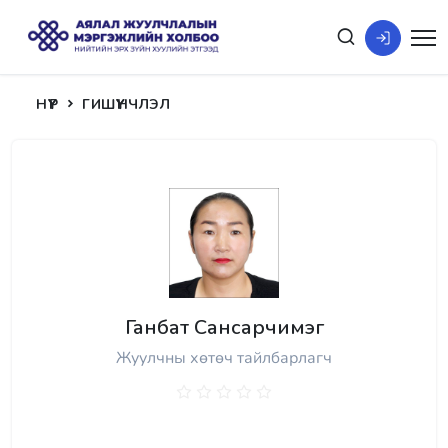
НҮҮР
ГИШҮҮНЧЛЭЛ
Ганбат Сансарчимэг
Жуулчны хөтөч тайлбарлагч