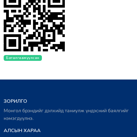
Баталгаажуулсан
ЗОРИЛГО
Монгол брэндийг дэлхийд таниулж үндэсний баялгийг
нэмэгдүүлнэ.
АЛСЫН ХАРАА