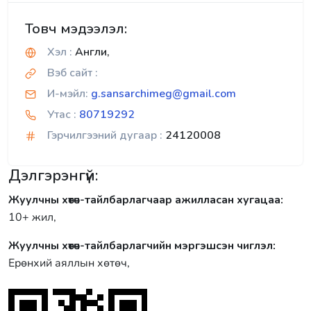
Товч мэдээлэл:
Хэл :
Англи,
Вэб сайт :
И-мэйл:
g.sansarchimeg@gmail.com
Утас :
80719292
Гэрчилгээний дугаар :
24120008
Дэлгэрэнгүй:
Жуулчны хөтөч-тайлбарлагчаар ажилласан хугацаа:
10+ жил,
Жуулчны хөтөч-тайлбарлагчийн мэргэшсэн чиглэл:
Ерөнхий аяллын хөтөч,