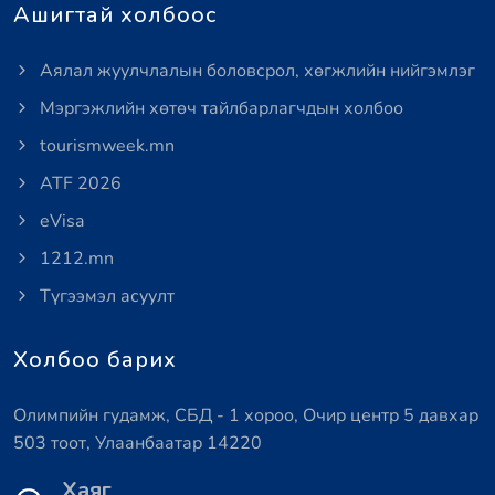
Ашигтай холбоос
Аялал жуулчлалын боловсрол, хөгжлийн нийгэмлэг
Мэргэжлийн хөтөч тайлбарлагчдын холбоо
tourismweek.mn
ATF 2026
eVisa
1212.mn
Түгээмэл асуулт
Холбоо барих
Олимпийн гудамж, СБД - 1 хороо, Очир центр 5 давхар
503 тоот, Улаанбаатар 14220
Хаяг