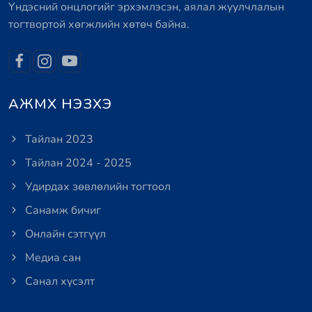
Үндэсний онцлогийг эрхэмлэсэн, аялал жуулчлалын
тогтвортой хөгжлийн хөтөч байна.
АЖМХ НЭЗХЭ
Тайлан 2023
Тайлан 2024 - 2025
Удирдах зөвлөлийн тогтоол
Санамж бичиг
Онлайн сэтгүүл
Медиа сан
Санал хүсэлт