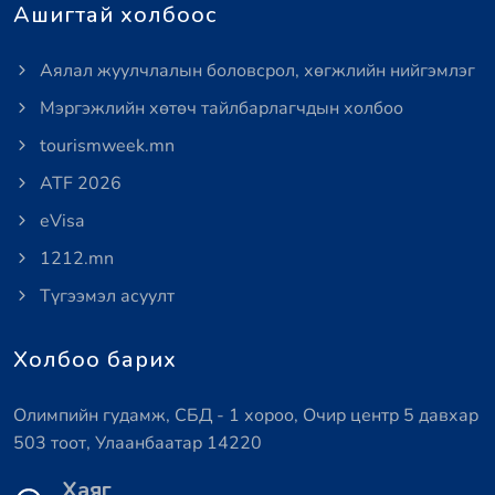
Ашигтай холбоос
Аялал жуулчлалын боловсрол, хөгжлийн нийгэмлэг
Мэргэжлийн хөтөч тайлбарлагчдын холбоо
tourismweek.mn
ATF 2026
eVisa
1212.mn
Түгээмэл асуулт
Холбоо барих
Олимпийн гудамж, СБД - 1 хороо, Очир центр 5 давхар
503 тоот, Улаанбаатар 14220
Хаяг