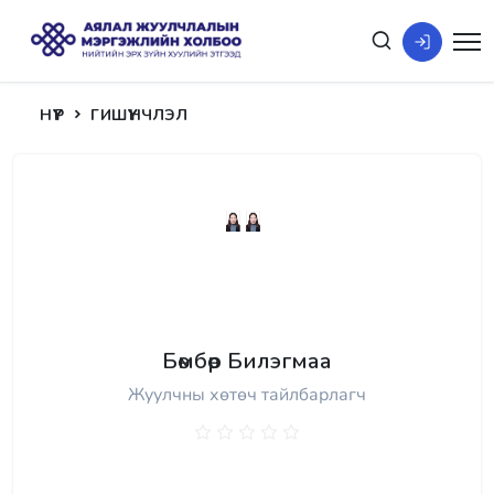
НҮҮР
ГИШҮҮНЧЛЭЛ
Бөмбөр Билэгмаа
Жуулчны хөтөч тайлбарлагч