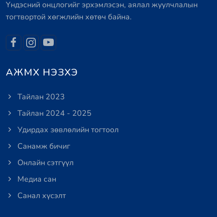
Үндэсний онцлогийг эрхэмлэсэн, аялал жуулчлалын
тогтвортой хөгжлийн хөтөч байна.
АЖМХ НЭЗХЭ
Тайлан 2023
Тайлан 2024 - 2025
Удирдах зөвлөлийн тогтоол
Санамж бичиг
Онлайн сэтгүүл
Медиа сан
Санал хүсэлт