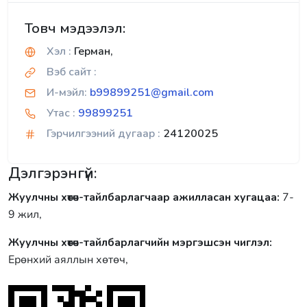
Товч мэдээлэл:
Хэл :
Герман,
Вэб сайт :
И-мэйл:
b99899251@gmail.com
Утас :
99899251
Гэрчилгээний дугаар :
24120025
Дэлгэрэнгүй:
Жуулчны хөтөч-тайлбарлагчаар ажилласан хугацаа:
7-
9 жил,
Жуулчны хөтөч-тайлбарлагчийн мэргэшсэн чиглэл:
Ерөнхий аяллын хөтөч,