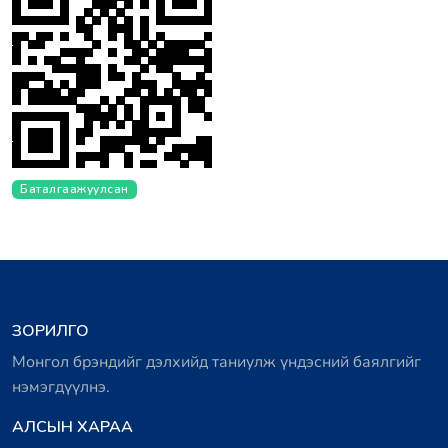
Баталгаажуулсан
ЗОРИЛГО
Монгол брэндийг дэлхийд таниулж үндэсний баялгийг
нэмэгдүүлнэ.
АЛСЫН ХАРАА