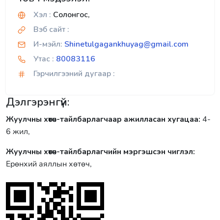
Хэл :
Солонгос,
Вэб сайт :
И-мэйл:
Shinetulgagankhuyag@gmail.com
Утас :
80083116
Гэрчилгээний дугаар :
Дэлгэрэнгүй:
Жуулчны хөтөч-тайлбарлагчаар ажилласан хугацаа:
4-
6 жил,
Жуулчны хөтөч-тайлбарлагчийн мэргэшсэн чиглэл:
Ерөнхий аяллын хөтөч,