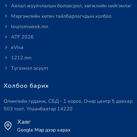
Аялал жуулчлалын боловсрол, хөгжлийн нийгэмлэг
Мэргэжлийн хөтөч тайлбарлагчдын холбоо
tourismweek.mn
ATF 2026
eVisa
1212.mn
Түгээмэл асуулт
Холбоо барих
Олимпийн гудамж, СБД - 1 хороо, Очир центр 5 давхар
503 тоот, Улаанбаатар 14220
Хаяг
Google Map дээр харах