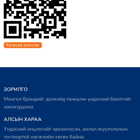
Хугацаа дууссан
ЗОРИЛГО
Монгол брэндийг дэлхийд таниулж үндэсний баялгийг
нэмэгдүүлнэ.
АЛСЫН ХАРАА
Үндэсний онцлогийг эрхэмлэсэн, аялал жуулчлалын
тогтвортой хөгжлийн хөтөч байна.