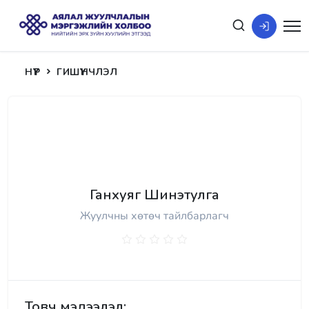
НҮҮР
ГИШҮҮНЧЛЭЛ
Ганхуяг Шинэтулга
Жуулчны хөтөч тайлбарлагч
Товч мэдээлэл: