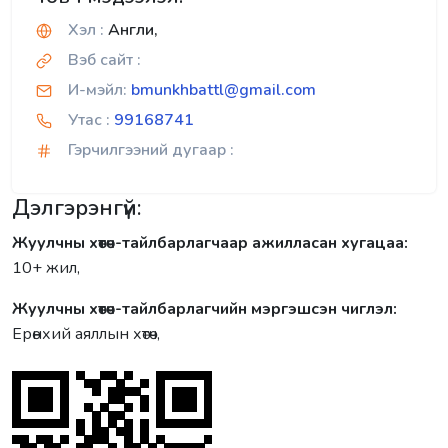
Хэл :
Англи,
Вэб сайт :
И-мэйл:
bmunkhbattl@gmail.com
Утас :
99168741
Гэрчилгээний дугаар :
Дэлгэрэнгүй:
Жуулчны хөтөч-тайлбарлагчаар ажилласан хугацаа:
10+ жил,
Жуулчны хөтөч-тайлбарлагчийн мэргэшсэн чиглэл:
Ерөнхий аяллын хөтөч,