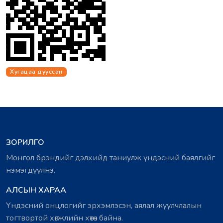
Хугацаа дууссан
ЗОРИЛГО
Монгол брэндийг дэлхийд таниулж үндэсний баялгийг
нэмэгдүүлнэ.
АЛСЫН ХАРАА
Үндэсний онцлогийг эрхэмлэсэн, аялал жуулчлалын
тогтвортой хөгжлийн хөтөч байна.