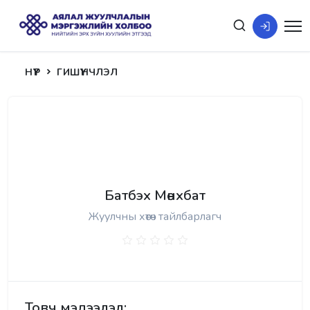
НҮҮР
ГИШҮҮНЧЛЭЛ
Батбэх Мөнхбат
Жуулчны хөтөч тайлбарлагч
Товч мэдээлэл: