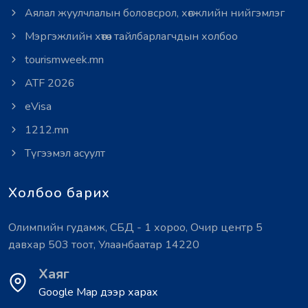
Аялал жуулчлалын боловсрол, хөгжлийн нийгэмлэг
Мэргэжлийн хөтөч тайлбарлагчдын холбоо
tourismweek.mn
ATF 2026
eVisa
1212.mn
Түгээмэл асуулт
Холбоо барих
Олимпийн гудамж, СБД - 1 хороо, Очир центр 5
давхар 503 тоот, Улаанбаатар 14220
Хаяг
Google Map дээр харах