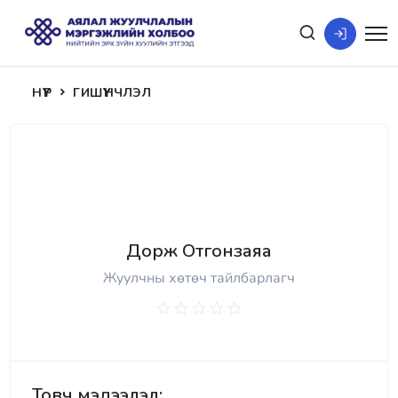
НҮҮР
ГИШҮҮНЧЛЭЛ
Дорж Отгонзаяа
Жуулчны хөтөч тайлбарлагч
Товч мэдээлэл: