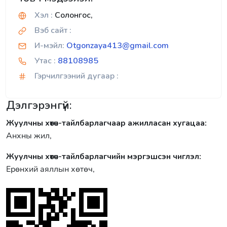
Хэл :
Солонгос,
Вэб сайт :
И-мэйл:
Otgonzaya413@gmail.com
Утас :
88108985
Гэрчилгээний дугаар :
Дэлгэрэнгүй:
Жуулчны хөтөч-тайлбарлагчаар ажилласан хугацаа:
Анхны жил,
Жуулчны хөтөч-тайлбарлагчийн мэргэшсэн чиглэл:
Ерөнхий аяллын хөтөч,