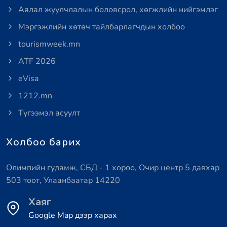
Аялал жуулчлалын боловсрол, хөгжлийн нийгэмлэг
Мэргэжлийн хөтөч тайлбарлагчдын холбоо
tourismweek.mn
ATF 2026
eVisa
1212.mn
Түгээмэл асуулт
Холбоо барих
Олимпийн гудамж, СБД - 1 хороо, Очир центр 5 давхар
503 тоот, Улаанбаатар 14220
Хаяг
Google Map дээр харах