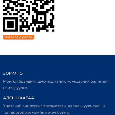
Хугацаа дууссан
ЗОРИЛГО
Монгол брэндийг дэлхийд таниулж үндэсний баялгийг
нэмэгдүүлнэ.
АЛСЫН ХАРАА
Үндэсний онцлогийг эрхэмлэсэн, аялал жуулчлалын
тогтвортой хөгжлийн хөтөч байна.