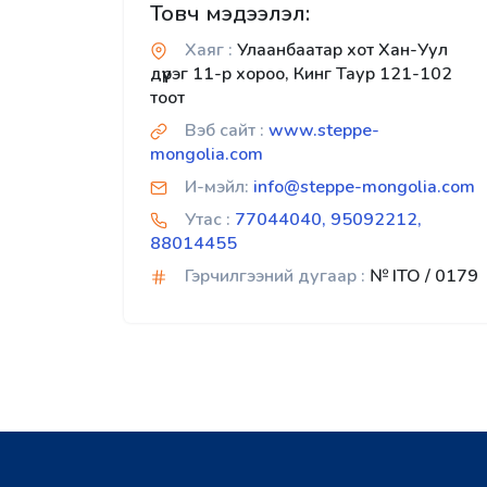
Товч мэдээлэл:
Хаяг :
Улаанбаатар хот Хан-Уул
дүүрэг 11-р хороо, Кинг Таур 121-102
тоот
Вэб сайт :
www.steppe-
mongolia.com
И-мэйл:
info@steppe-mongolia.com
Утас :
77044040, 95092212,
88014455
Гэрчилгээний дугаар :
№ ITO / 0179