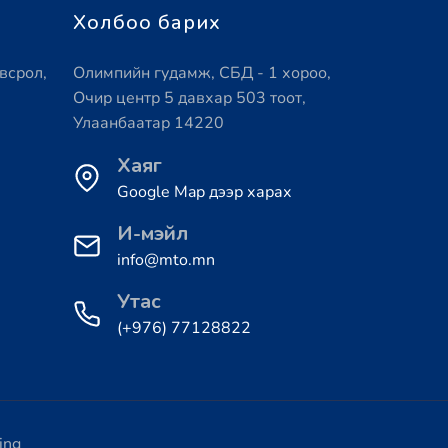
Холбоо барих
всрол,
Олимпийн гудамж, СБД - 1 хороо,
Очир центр 5 давхар 503 тоот,
Улаанбаатар 14220
Хаяг
Google Map дээр харах
И-мэйл
info@mto.mn
Утас
(+976) 77128822
ing