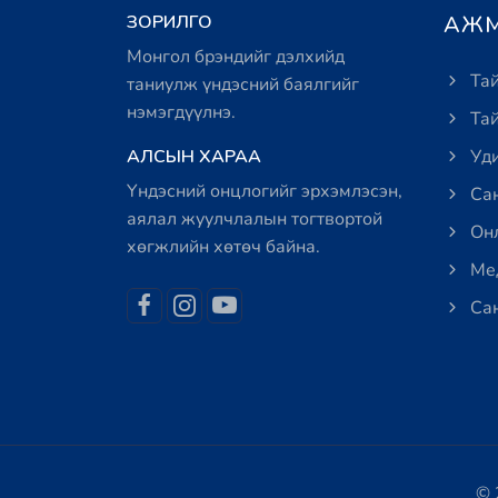
ЗОРИЛГО
АЖМ
Монгол брэндийг дэлхийд
Тай
таниулж үндэсний баялгийг
нэмэгдүүлнэ.
Тай
АЛСЫН ХАРАА
Уди
Үндэсний онцлогийг эрхэмлэсэн,
Сан
аялал жуулчлалын тогтвортой
Онл
хөгжлийн хөтөч байна.
Мед
Сан
© 