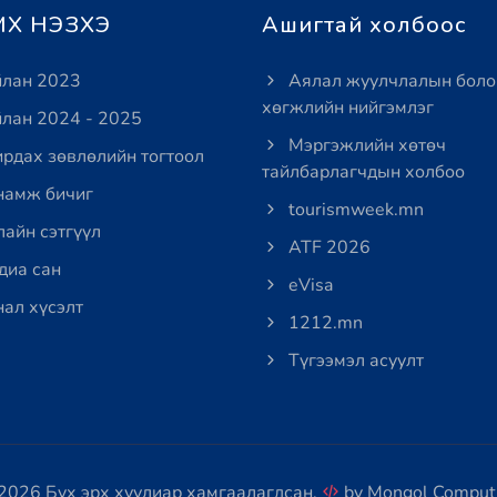
Х НЭЗХЭ
Ашигтай холбоос
лан 2023
Аялал жуулчлалын боло
хөгжлийн нийгэмлэг
лан 2024 - 2025
Мэргэжлийн хөтөч
рдах зөвлөлийн тогтоол
тайлбарлагчдын холбоо
амж бичиг
tourismweek.mn
айн сэтгүүл
ATF 2026
иа сан
eVisa
ал хүсэлт
1212.mn
Түгээмэл асуулт
2026 Бүх эрх хуулиар хамгаалагдсан.
by
Mongol Comput