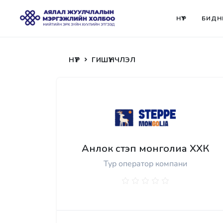
НҮҮР
БИДН
НҮҮР
ГИШҮҮНЧЛЭЛ
Анлок стэп монголиа ХХК
Тур оператор компани