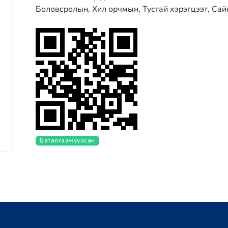
Боловсролын, Хил орчмын, Тусгай хэрэгцээт, Сай
Баталгаажуулсан