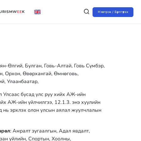
URISMW
EE
K
Нэвтрэх / Бүртгүүлэх
ян-Өлгий, Булган, Говь-Алтай, Говь Сүмбэр,
н, Орхон, Өвөрхангай, Өмнөговь,
ий, Улаанбаатар,
л Улсаас бусад улс руу хийх АЖ-ийн
ийх АЖ-ийн үйлчилгээ, 12.1.3. энэ хуулийн
ад нь эрхлэх олон улсын аялал жуулчлалын
өрөл:
Амралт зугаалгын, Адал явдалт,
зан үйлийн, Спортын, Хоолны,