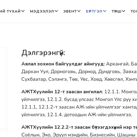
ИЙ ТУХАЙ
МЭДЭЭЛЭЛ
ЭВЕНТ
БҮРТГЭЛ
ТҮНШ
TO
Дэлгэрэнгүй:
Аялал зохион байгуулдаг аймгууд:
Архангай, Ба
Дархан Уул, Дорноговь, Дорнод, Дундговь, Завха
Сүхбаатар, Сэлэнгэ, Төв, Увс, Ховд, Хөвсгөл, Хэнт
АЖТХуулийн 12-т заасан ангилал:
12.1.1. Монго
үйлчилгээ, 12.1.2. бусад улсаас Монгол Улс руу х
12.1.1, 12.1.2-т заасан АЖ-ийн үйлчилгээг хамт
үйлчилгээ, 12.1.4. дотоодын АЖ-ийн үйлчилгээ,
АЖТХуулийн 12.2.2-т заасан бүтээгдэхүүний нэр т
Соёлын, Эко, Эрүүл мэндийн, Бизнесийн, Шашны 