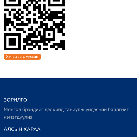
Хугацаа дууссан
ЗОРИЛГО
Монгол брэндийг дэлхийд таниулж үндэсний баялгийг
нэмэгдүүлнэ.
АЛСЫН ХАРАА