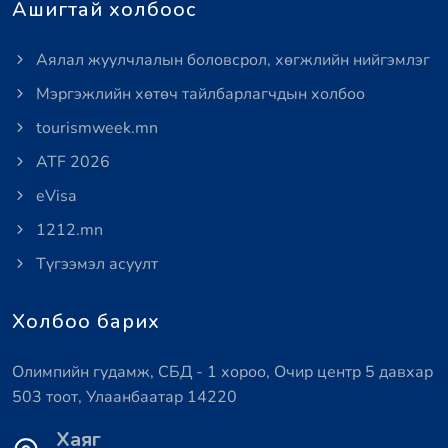
Ашигтай холбоос
Аялал жуулчлалын боловсрол, хөгжлийн нийгэмлэг
Мэргэжлийн хөтөч тайлбарлагчдын холбоо
tourismweek.mn
ATF 2026
eVisa
1212.mn
Түгээмэл асуулт
Холбоо барих
Олимпийн гудамж, СБД - 1 хороо, Очир центр 5 давхар
503 тоот, Улаанбаатар 14220
Хаяг