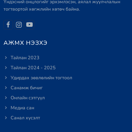
Үндэсний онцлогийг эрхэмлэсэн, аялал жуулчлалын
тогтвортой хөгжлийн хөтөч байна.
АЖМХ НЭЗХЭ
Тайлан 2023
Тайлан 2024 - 2025
Удирдах зөвлөлийн тогтоол
Санамж бичиг
Онлайн сэтгүүл
Медиа сан
Санал хүсэлт