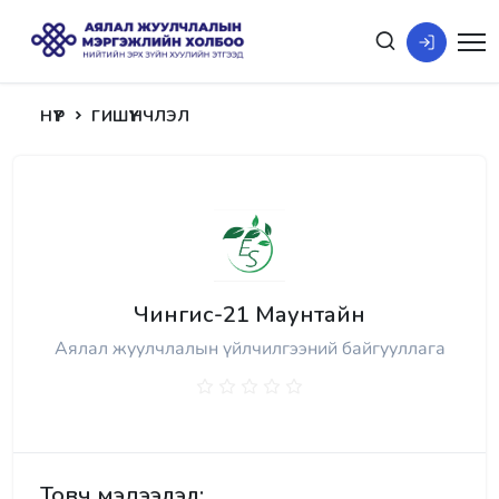
НҮҮР
ГИШҮҮНЧЛЭЛ
Чингис-21 Маунтайн
Аялал жуулчлалын үйлчилгээний байгууллага
Товч мэдээлэл: