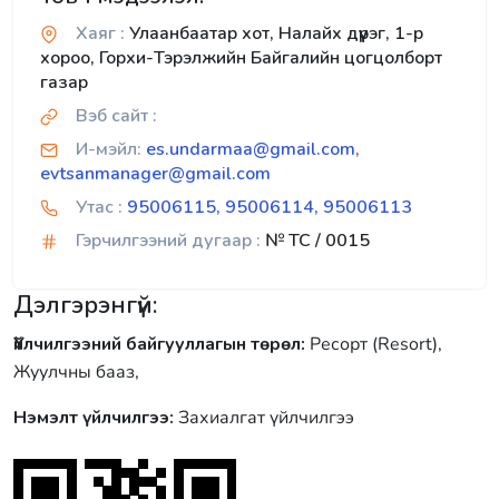
Хаяг :
Улаанбаатар хот, Налайх дүүрэг, 1-р
хороо, Горхи-Тэрэлжийн Байгалийн цогцолборт
газар
Вэб сайт :
И-мэйл:
es.undarmaa@gmail.com,
evtsanmanager@gmail.com
Утас :
95006115, 95006114, 95006113
Гэрчилгээний дугаар :
№ TC / 0015
Дэлгэрэнгүй:
Үйлчилгээний байгууллагын төрөл:
Ресорт (Resort),
Жуулчны бааз,
Нэмэлт үйлчилгээ:
Захиалгат үйлчилгээ