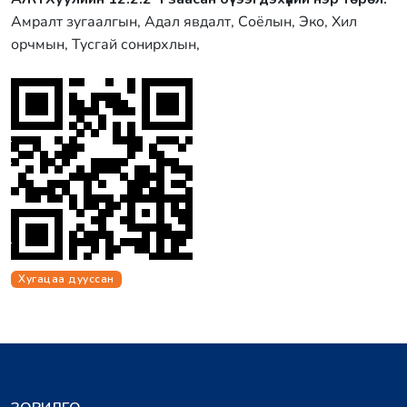
Амралт зугаалгын, Адал явдалт, Соёлын, Эко, Хил
орчмын, Тусгай сонирхлын,
Хугацаа дууссан