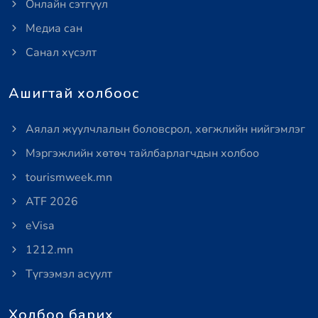
Онлайн сэтгүүл
Медиа сан
Санал хүсэлт
Ашигтай холбоос
Аялал жуулчлалын боловсрол, хөгжлийн нийгэмлэг
Мэргэжлийн хөтөч тайлбарлагчдын холбоо
tourismweek.mn
ATF 2026
eVisa
1212.mn
Түгээмэл асуулт
Холбоо барих