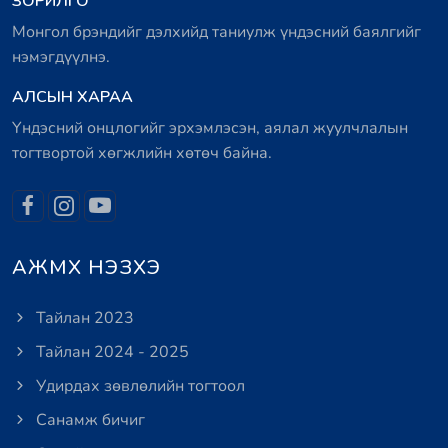
ЗОРИЛГО
Монгол брэндийг дэлхийд таниулж үндэсний баялгийг
нэмэгдүүлнэ.
АЛСЫН ХАРАА
Үндэсний онцлогийг эрхэмлэсэн, аялал жуулчлалын
тогтвортой хөгжлийн хөтөч байна.
АЖМХ НЭЗХЭ
Тайлан 2023
Тайлан 2024 - 2025
Удирдах зөвлөлийн тогтоол
Санамж бичиг