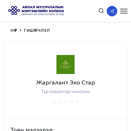
НҮҮР
ГИШҮҮНЧЛЭЛ
Жаргалант Эко Стар
Тур оператор компани
Товч мэдээлэл: