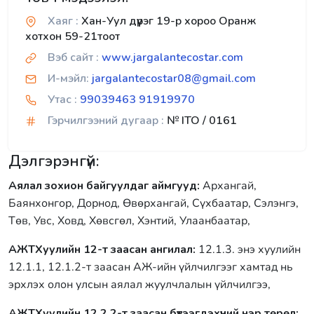
Хаяг :
Хан-Уул дүүрэг 19-р хороо Оранж
хотхон 59-21тоот
Вэб сайт :
www.jargalantecostar.com
И-мэйл:
jargalantecostar08@gmail.com
Утас :
99039463 91919970
Гэрчилгээний дугаар :
№ ITO / 0161
Дэлгэрэнгүй:
Аялал зохион байгуулдаг аймгууд:
Архангай,
Баянхонгор, Дорнод, Өвөрхангай, Сүхбаатар, Сэлэнгэ,
Төв, Увс, Ховд, Хөвсгөл, Хэнтий, Улаанбаатар,
АЖТХуулийн 12-т заасан ангилал:
12.1.3. энэ хуулийн
12.1.1, 12.1.2-т заасан АЖ-ийн үйлчилгээг хамтад нь
эрхлэх олон улсын аялал жуулчлалын үйлчилгээ,
АЖТХуулийн 12.2.2-т заасан бүтээгдэхүүний нэр төрөл: