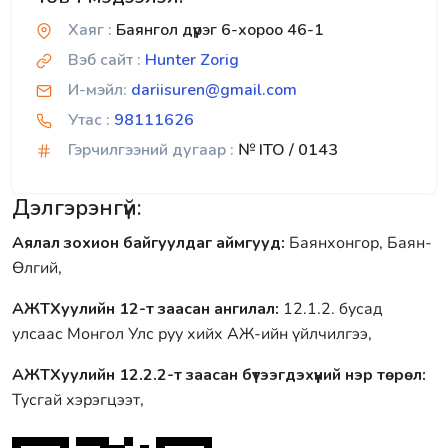
Хаяг :
Баянгол дүүрэг 6-хороо 46-1
Вэб сайт :
Hunter Zorig
И-мэйл:
dariisuren@gmail.com
Утас :
98111626
Гэрчилгээний дугаар :
№ ITO / 0143
Дэлгэрэнгүй:
Аялал зохион байгуулдаг аймгууд:
Баянхонгор, Баян-
Өлгий,
АЖТХуулийн 12-т заасан ангилал:
12.1.2. бусад
улсаас Монгол Улс руу хийх АЖ-ийн үйлчилгээ,
АЖТХуулийн 12.2.2-т заасан бүтээгдэхүүний нэр төрөл:
Тусгай хэрэгцээт,