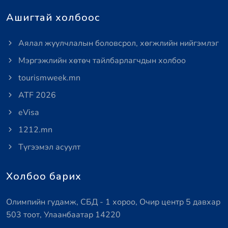
Ашигтай холбоос
Аялал жуулчлалын боловсрол, хөгжлийн нийгэмлэг
Мэргэжлийн хөтөч тайлбарлагчдын холбоо
tourismweek.mn
ATF 2026
eVisa
1212.mn
Түгээмэл асуулт
Холбоо барих
Олимпийн гудамж, СБД - 1 хороо, Очир центр 5 давхар
503 тоот, Улаанбаатар 14220