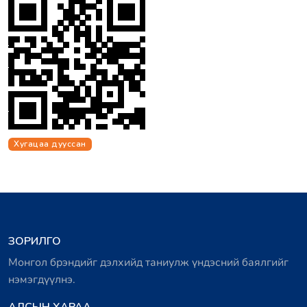
Хугацаа дууссан
ЗОРИЛГО
Монгол брэндийг дэлхийд таниулж үндэсний баялгийг
нэмэгдүүлнэ.