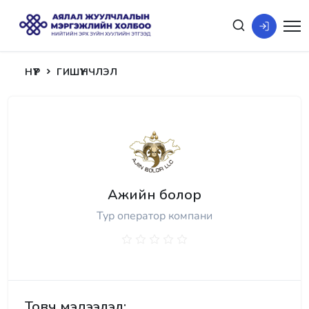
НҮҮР
ГИШҮҮНЧЛЭЛ
Ажийн болор
Тур оператор компани
Товч мэдээлэл: