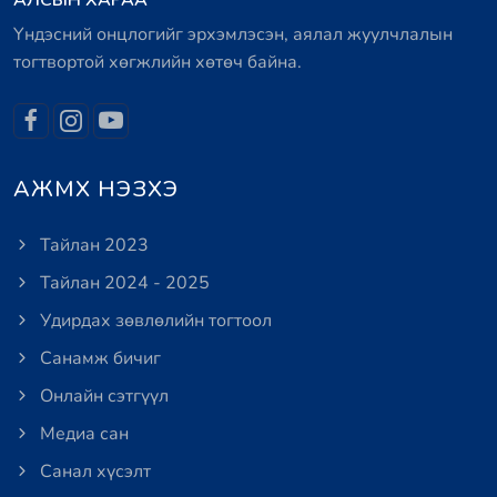
АЛСЫН ХАРАА
Үндэсний онцлогийг эрхэмлэсэн, аялал жуулчлалын
тогтвортой хөгжлийн хөтөч байна.
АЖМХ НЭЗХЭ
Тайлан 2023
Тайлан 2024 - 2025
Удирдах зөвлөлийн тогтоол
Санамж бичиг
Онлайн сэтгүүл
Медиа сан
Санал хүсэлт