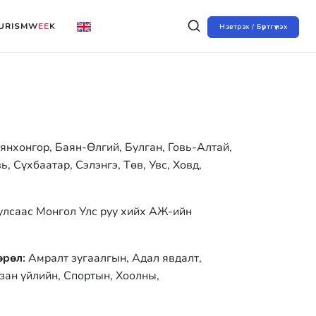
URISMW
EE
K
Нэвтрэх / Бүртгүүлэх
янхонгор, Баян-Өлгий, Булган, Говь-Алтай,
, Сүхбаатар, Сэлэнгэ, Төв, Увс, Ховд,
 улсаас Монгол Улс руу хийх АЖ-ийн
өрөл:
Амралт зугаалгын, Адал явдалт,
зан үйлийн, Спортын, Хоолны,