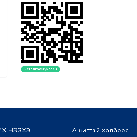
Баталгаажуулсан
Х НЭЗХЭ
Ашигтай холбоос