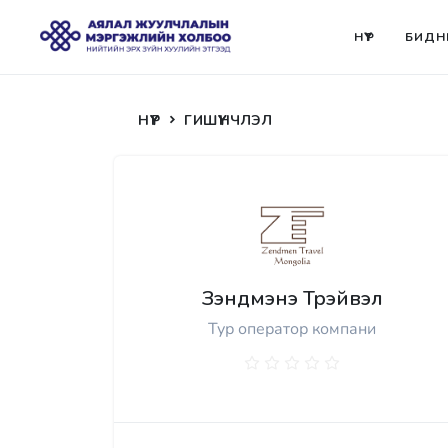
НҮҮР
БИДН
НҮҮР
ГИШҮҮНЧЛЭЛ
Зэндмэнэ Трэйвэл
Тур оператор компани