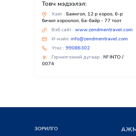
Товч мэдээлэл:
Хаяг :
Баянгол, 12 р хороо, 6-р
бичил хороолол, 6а-байр - 77 тоот
Вэб сайт :
www.zendmentravel.com
И-мэйл:
info@zendmentravel.com
Утас :
99086302
Гэрчилгээний дугаар :
№ INTO /
0074
ЗОРИЛГО
АЖМ