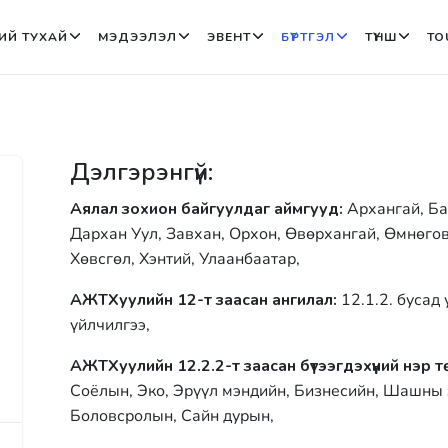
ИЙ ТУХАЙ
МЭДЭЭЛЭЛ
ЭВЕНТ
БҮРТГЭЛ
ТҮНШ
TO
Дэлгэрэнгүй:
Аялал зохион байгуулдаг аймгууд:
Архангай, Ба
Дархан Уул, Завхан, Орхон, Өвөрхангай, Өмнөговь
Хөвсгөл, Хэнтий, Улаанбаатар,
АЖТХуулийн 12-т заасан ангилал:
12.1.2. бусад
үйлчилгээ,
АЖТХуулийн 12.2.2-т заасан бүтээгдэхүүний нэр т
Соёлын, Эко, Эрүүл мэндийн, Бизнесийн, Шашны 
Боловсролын, Сайн дурын,