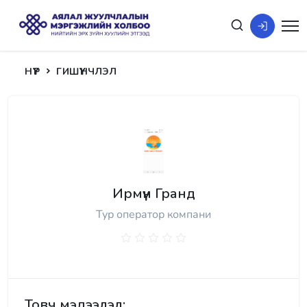
НҮҮР
ГИШҮҮНЧЛЭЛ
Ирмүүн Гранд
Тур оператор компани
Товч мэдээлэл: