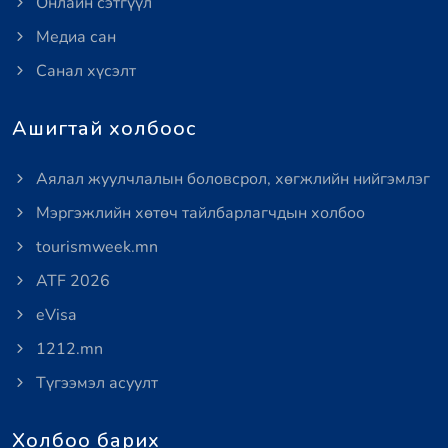
Онлайн сэтгүүл
Медиа сан
Санал хүсэлт
Ашигтай холбоос
Аялал жуулчлалын боловсрол, хөгжлийн нийгэмлэг
Мэргэжлийн хөтөч тайлбарлагчдын холбоо
tourismweek.mn
ATF 2026
eVisa
1212.mn
Түгээмэл асуулт
Холбоо барих