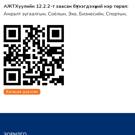
АЖТХуулийн 12.2.2-т заасан бүтээгдэхүүний нэр төрөл:
Амралт зугаалгын, Соёлын, Эко, Бизнесийн, Спортын,
Хугацаа дууссан
ЗОРИЛГО