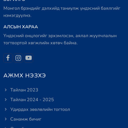
Монгол брэндийг дэлхийд таниулж үндэсний баялгийг
нэмэгдүүлнэ.
АЛСЫН ХАРАА
Үндэсний онцлогийг эрхэмлэсэн, аялал жуулчлалын
тогтвортой хөгжлийн хөтөч байна.
АЖМХ НЭЗХЭ
Тайлан 2023
Тайлан 2024 - 2025
Удирдах зөвлөлийн тогтоол
Санамж бичиг