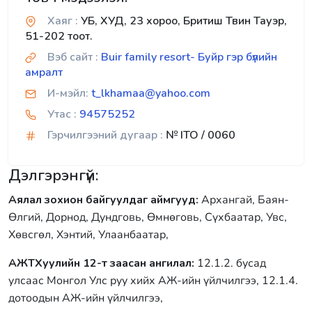
Хаяг :
УБ, ХУД, 23 хороо, Бритиш Твин Тауэр,
51-202 тоот.
Вэб сайт :
Buir family resort- Буйр гэр бүлийн
амралт
И-мэйл:
t_lkhamaa@yahoo.com
Утас :
94575252
Гэрчилгээний дугаар :
№ ITO / 0060
Дэлгэрэнгүй:
Аялал зохион байгуулдаг аймгууд:
Архангай, Баян-
Өлгий, Дорнод, Дундговь, Өмнөговь, Сүхбаатар, Увс,
Хөвсгөл, Хэнтий, Улаанбаатар,
АЖТХуулийн 12-т заасан ангилал:
12.1.2. бусад
улсаас Монгол Улс руу хийх АЖ-ийн үйлчилгээ, 12.1.4.
дотоодын АЖ-ийн үйлчилгээ,