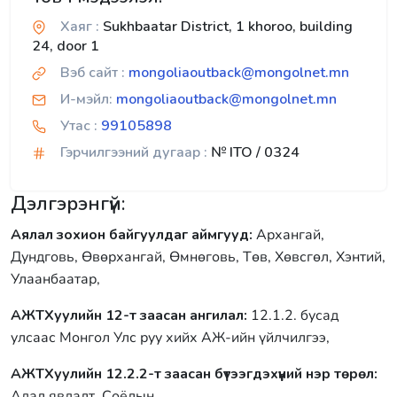
Хаяг :
Sukhbaatar District, 1 khoroo, building
24, door 1
Вэб сайт :
mongoliaoutback@mongolnet.mn
И-мэйл:
mongoliaoutback@mongolnet.mn
Утас :
99105898
Гэрчилгээний дугаар :
№ ITO / 0324
Дэлгэрэнгүй:
Аялал зохион байгуулдаг аймгууд:
Архангай,
Дундговь, Өвөрхангай, Өмнөговь, Төв, Хөвсгөл, Хэнтий,
Улаанбаатар,
АЖТХуулийн 12-т заасан ангилал:
12.1.2. бусад
улсаас Монгол Улс руу хийх АЖ-ийн үйлчилгээ,
АЖТХуулийн 12.2.2-т заасан бүтээгдэхүүний нэр төрөл:
Адал явдалт, Соёлын,