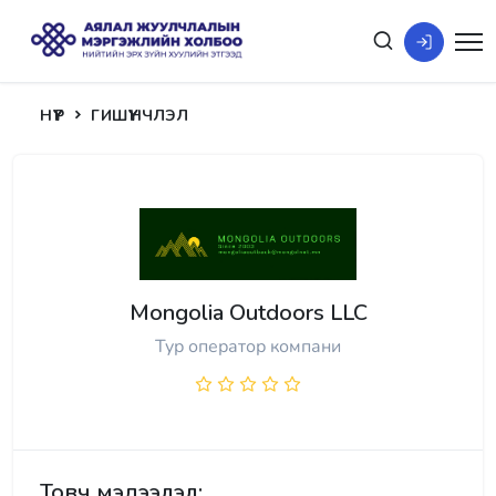
НҮҮР
ГИШҮҮНЧЛЭЛ
Mongolia Outdoors LLC
Тур оператор компани
Товч мэдээлэл: