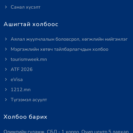
Санал хүсэлт
Ашигтай холбоос
Аялал жуулчлалын боловсрол, хөгжлийн нийгэмлэг
Мэргэжлийн хөтөч тайлбарлагчдын холбоо
tourismweek.mn
ATF 2026
eVisa
1212.mn
Түгээмэл асуулт
Холбоо барих
Олимпийн гудамж, СБД - 1 хороо, Очир центр 5 давхар