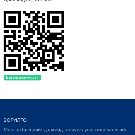
Баталгаажуулсан
ЗОРИЛГО
Монгол брэндийг дэлхийд таниулж үндэсний баялгийг