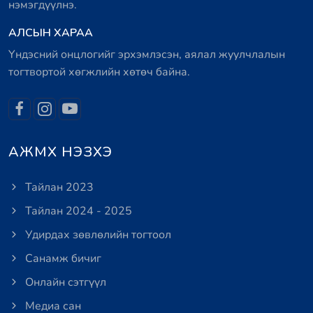
нэмэгдүүлнэ.
АЛСЫН ХАРАА
Үндэсний онцлогийг эрхэмлэсэн, аялал жуулчлалын
тогтвортой хөгжлийн хөтөч байна.
АЖМХ НЭЗХЭ
Тайлан 2023
Тайлан 2024 - 2025
Удирдах зөвлөлийн тогтоол
Санамж бичиг
Онлайн сэтгүүл
Медиа сан