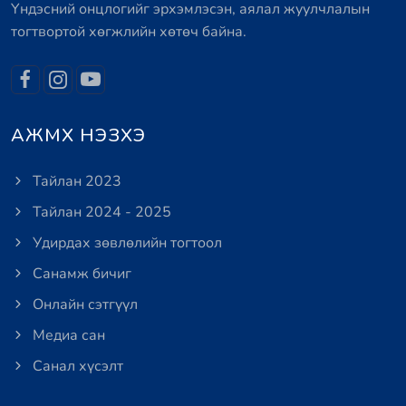
Үндэсний онцлогийг эрхэмлэсэн, аялал жуулчлалын
тогтвортой хөгжлийн хөтөч байна.
АЖМХ НЭЗХЭ
Тайлан 2023
Тайлан 2024 - 2025
Удирдах зөвлөлийн тогтоол
Санамж бичиг
Онлайн сэтгүүл
Медиа сан
Санал хүсэлт