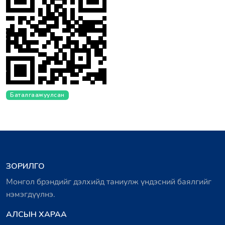
Баталгаажуулсан
ЗОРИЛГО
Монгол брэндийг дэлхийд таниулж үндэсний баялгийг
нэмэгдүүлнэ.
АЛСЫН ХАРАА