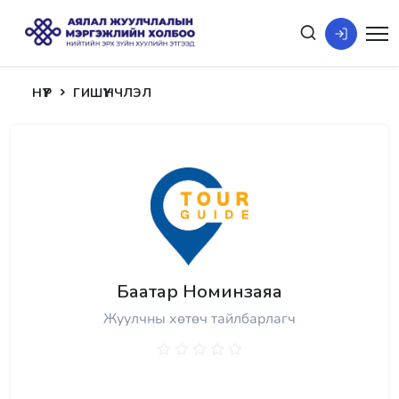
НҮҮР
ГИШҮҮНЧЛЭЛ
Баатар Номинзаяа
Жуулчны хөтөч тайлбарлагч