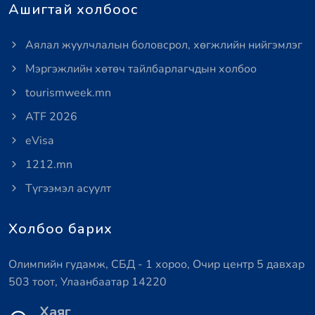
Ашигтай холбоос
Аялал жуулчлалын боловсрол, хөгжлийн нийгэмлэг
Мэргэжлийн хөтөч тайлбарлагчдын холбоо
tourismweek.mn
ATF 2026
eVisa
1212.mn
Түгээмэл асуулт
Холбоо барих
Олимпийн гудамж, СБД - 1 хороо, Очир центр 5 давхар
503 тоот, Улаанбаатар 14220
Хаяг