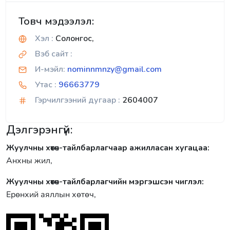
Товч мэдээлэл:
Хэл :
Солонгос,
Вэб сайт :
И-мэйл:
nominnmnzy@gmail.com
Утас :
96663779
Гэрчилгээний дугаар :
2604007
Дэлгэрэнгүй:
Жуулчны хөтөч-тайлбарлагчаар ажилласан хугацаа:
Анхны жил,
Жуулчны хөтөч-тайлбарлагчийн мэргэшсэн чиглэл:
Ерөнхий аяллын хөтөч,