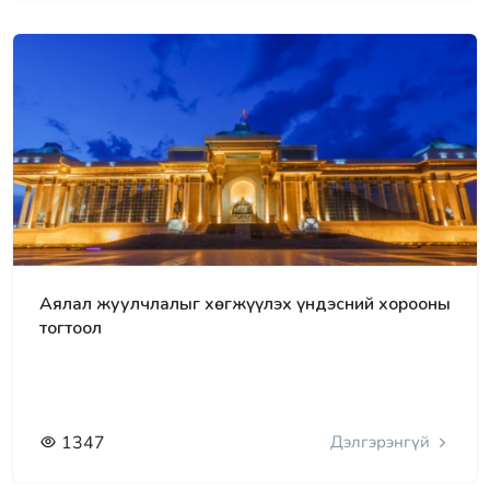
Аялал жуулчлалыг хөгжүүлэх үндэсний хорооны
тогтоол
1347
Дэлгэрэнгүй