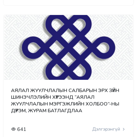
АЯЛАЛ ЖУУЛЧЛАЛЫН САЛБАРЫН ЭРХ ЗҮЙН
ШИНЭЧЛЭЛИЙН ХҮРЭЭНД “АЯЛАЛ
ЖУУЛЧЛАЛЫН МЭРГЭЖЛИЙН ХОЛБОО”-НЫ
ДҮРЭМ, ЖУРАМ БАТЛАГДЛАА
641
Дэлгэрэнгүй