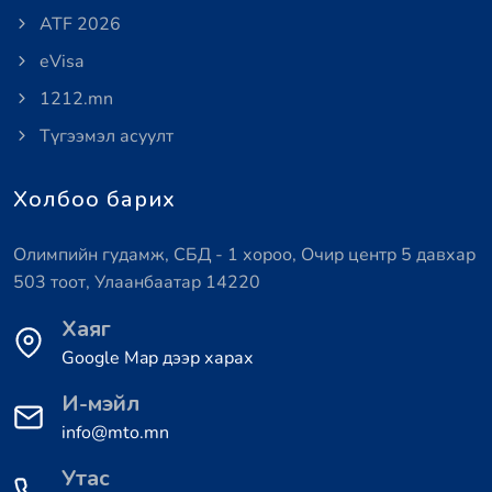
ATF 2026
eVisa
1212.mn
Түгээмэл асуулт
Холбоо барих
Олимпийн гудамж, СБД - 1 хороо, Очир центр 5 давхар
503 тоот, Улаанбаатар 14220
Хаяг
Google Map дээр харах
И-мэйл
info@mto.mn
Утас