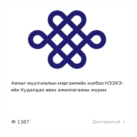
Аялал жуулчлалын мэргэжлийн холбоо НЭЗХЭ-
ийн Худалдан авах ажиллагааны журам
1387
Дэлгэрэнгүй