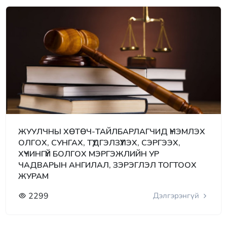
ЖУУЛЧНЫ ХӨТӨЧ-ТАЙЛБАРЛАГЧИД ҮНЭМЛЭХ
ОЛГОХ, СУНГАХ, ТҮДГЭЛЗҮҮЛЭХ, СЭРГЭЭХ,
ХҮЧИНГҮЙ БОЛГОХ МЭРГЭЖЛИЙН УР
ЧАДВАРЫН АНГИЛАЛ, ЗЭРЭГЛЭЛ ТОГТООХ
ЖУРАМ
2299
Дэлгэрэнгүй