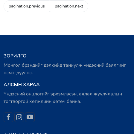
pagination.previous
pagination.next
ЗОРИЛГО
Монгол брэндийг дэлхийд таниулж үндэсний баялгийг
нэмэгдүүлнэ.
АЛСЫН ХАРАА
Үндэсний онцлогийг эрхэмлэсэн, аялал жуулчлалын
тогтвортой хөгжлийн хөтөч байна.