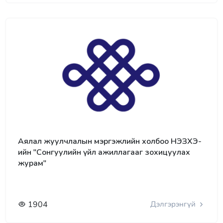
Аялал жуулчлалын мэргэжлийн холбоо НЭЗХЭ-
ийн "Сонгуулийн үйл ажиллагааг зохицуулах
журам"
1904
Дэлгэрэнгүй