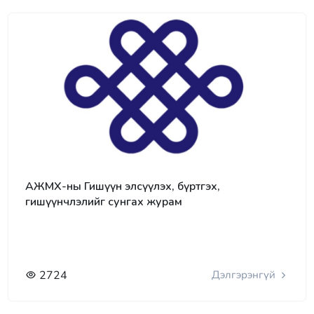
АЖМХ-ны Гишүүн элсүүлэх, бүртгэх,
гишүүнчлэлийг сунгах журам
2724
Дэлгэрэнгүй