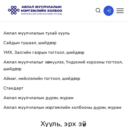
Аялал жуулчлалын тухай хууль
Сайдын тушаал, шийдвэр
УИХ, Засгийн газрын тогтоол, шийдвэр
Аялал жуулчлалыг хөгжүүлэх, Үндэсний хорооны тогтоол,
шийдвэр
Аймаг, нийслэлийн тогтоол, шийдвэр
Стандарт
Аялал жуулчлалын дүрэм, журам
Аялал жуулчлалын мэргэжлийн холбооны дүрэм, журам
Хууль, эрх зүй