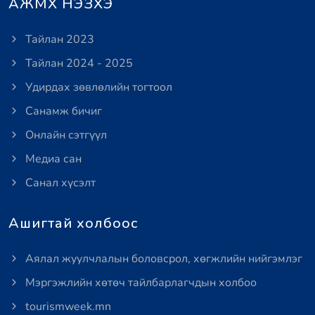
АЖМХ НЭЗХЭ
Тайлан 2023
Тайлан 2024 - 2025
Удирдах зөвлөлийн тогтоол
Санамж бичиг
Онлайн сэтгүүл
Медиа сан
Санал хүсэлт
Ашигтай холбоос
Аялал жуулчлалын боловсрол, хөгжлийн нийгэмлэг
Мэргэжлийн хөтөч тайлбарлагчдын холбоо
tourismweek.mn