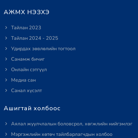
АЖМХ НЭЗХЭ
Тайлан 2023
Тайлан 2024 - 2025
Удирдах зөвлөлийн тогтоол
Санамж бичиг
Онлайн сэтгүүл
Медиа сан
Санал хүсэлт
Ашигтай холбоос
Аялал жуулчлалын боловсрол, хөгжлийн нийгэмлэг
Мэргэжлийн хөтөч тайлбарлагчдын холбоо