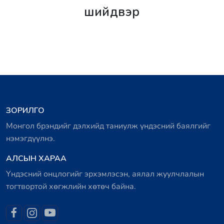
шийдвэр
ЗОРИЛГО
Монгол брэндийг дэлхийд таниулж үндэсний баялгийг
нэмэгдүүлнэ.
АЛСЫН ХАРАА
Үндэсний онцлогийг эрхэмлэсэн, аялал жуулчлалын
тогтвортой хөгжлийн хөтөч байна.