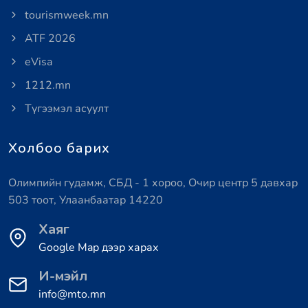
tourismweek.mn
ATF 2026
eVisa
1212.mn
Түгээмэл асуулт
Холбоо барих
Олимпийн гудамж, СБД - 1 хороо, Очир центр 5 давхар
503 тоот, Улаанбаатар 14220
Хаяг
Google Map дээр харах
И-мэйл
info@mto.mn