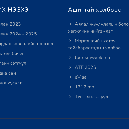
Х НЭЗХЭ
Ашигтай холбоос
лан 2023
Аялал жуулчлалын боло
хөгжлийн нийгэмлэг
лан 2024 - 2025
Мэргэжлийн хөтөч
рдах зөвлөлийн тогтоол
тайлбарлагчдын холбоо
амж бичиг
tourismweek.mn
айн сэтгүүл
ATF 2026
иа сан
eVisa
ал хүсэлт
1212.mn
Түгээмэл асуулт