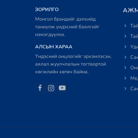
ЗОРИЛГО
АЖМ
Монгол брэндийг дэлхийд
Тай
таниулж үндэсний баялгийг
нэмэгдүүлнэ.
Тай
АЛСЫН ХАРАА
Уди
Үндэсний онцлогийг эрхэмлэсэн,
Сан
аялал жуулчлалын тогтвортой
Онл
хөгжлийн хөтөч байна.
Мед
Сан