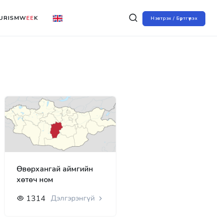
URISMW
EE
K
Нэвтрэх / Бүртгүүлэх
Өвөрхангай аймгийн
хөтөч ном
1314
Дэлгэрэнгүй