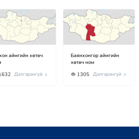
хон аймгийн хөтөч
Баянхонгор аймгийн
м
хөтөч ном
1632
Дэлгэрэнгүй
1305
Дэлгэрэнгүй