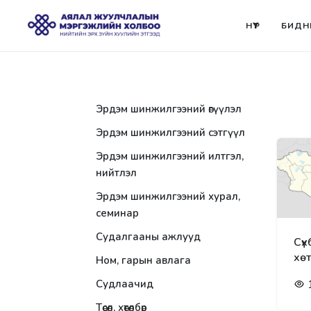
НҮҮР
БИДН
Эрдэм шинжилгээний өгүүлэл
Эрдэм шинжилгээний сэтгүүл
Эрдэм шинжилгээний илтгэл,
нийтлэл
Эрдэм шинжилгээний хурал,
семинар
Судалгааны ажлууд
Сүх
хө
Ном, гарын авлага
Судлаачид
Төсөл, хөтөлбөр