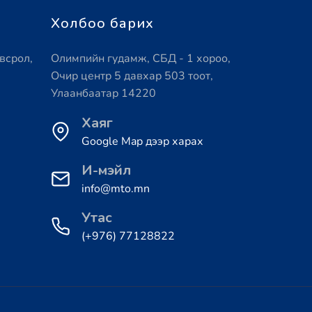
Холбоо барих
всрол,
Олимпийн гудамж, СБД - 1 хороо,
Очир центр 5 давхар 503 тоот,
Улаанбаатар 14220
Хаяг
Google Map дээр харах
И-мэйл
info@mto.mn
Утас
(+976) 77128822