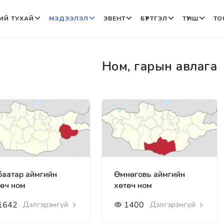
ИЙ ТУХАЙ
МЭДЭЭЛЭЛ
ЭВЕНТ
БҮРТГЭЛ
ТҮНШ
TO
Ном, гарын авлага
баатар аймгийн
Өмнөговь аймгийн
төч ном
хөтөч ном
1642
Дэлгэрэнгүй
1400
Дэлгэрэнгүй