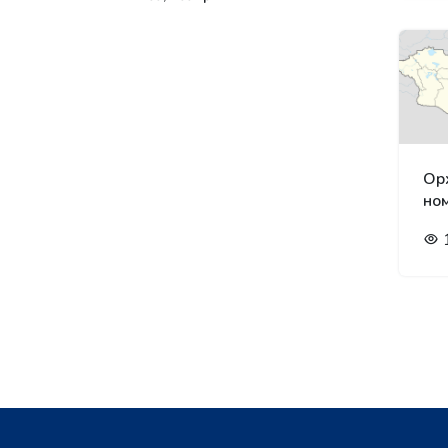
Ор
но