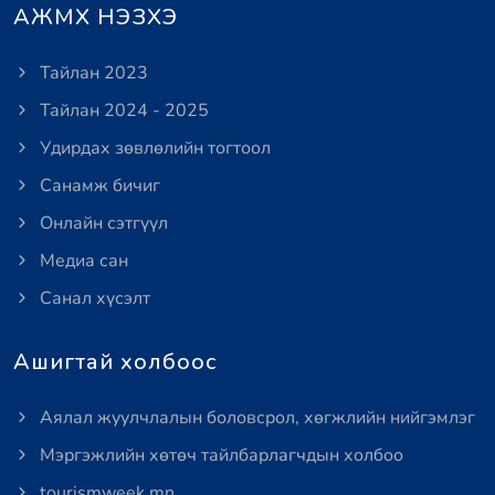
АЖМХ НЭЗХЭ
Тайлан 2023
Тайлан 2024 - 2025
Удирдах зөвлөлийн тогтоол
Санамж бичиг
Онлайн сэтгүүл
Медиа сан
Санал хүсэлт
Ашигтай холбоос
Аялал жуулчлалын боловсрол, хөгжлийн нийгэмлэг
Мэргэжлийн хөтөч тайлбарлагчдын холбоо
tourismweek.mn