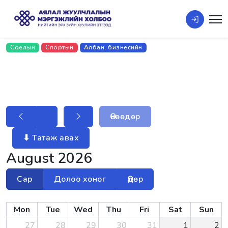
Соёлын
Спортын
Албан, бизнесийн
Өнөөдөр
⬇ Татаж авах
August 2026
Сар
Долоо хоног
Өдөр
Mon
Tue
Wed
Thu
Fri
Sat
Sun
27
28
29
30
31
1
2