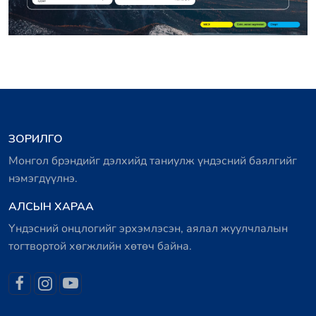
ЗОРИЛГО
Монгол брэндийг дэлхийд таниулж үндэсний баялгийг
нэмэгдүүлнэ.
АЛСЫН ХАРАА
Үндэсний онцлогийг эрхэмлэсэн, аялал жуулчлалын
тогтвортой хөгжлийн хөтөч байна.