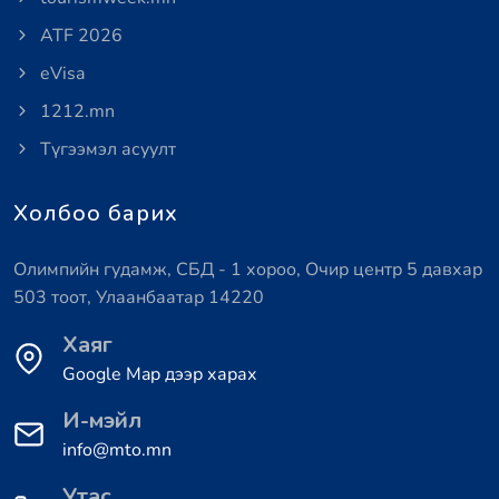
ATF 2026
eVisa
1212.mn
Түгээмэл асуулт
Холбоо барих
Олимпийн гудамж, СБД - 1 хороо, Очир центр 5 давхар
503 тоот, Улаанбаатар 14220
Хаяг
Google Map дээр харах
И-мэйл
info@mto.mn
Утас