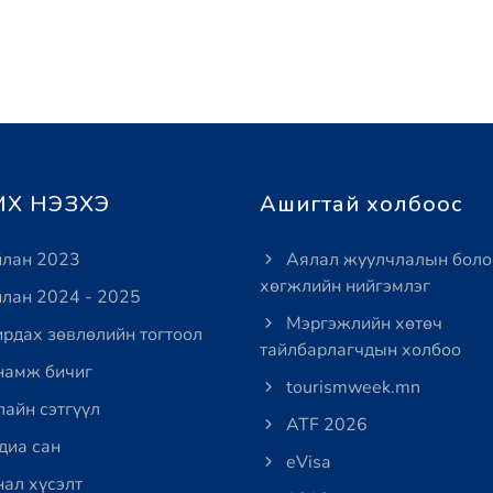
Х НЭЗХЭ
Ашигтай холбоос
лан 2023
Аялал жуулчлалын боло
хөгжлийн нийгэмлэг
лан 2024 - 2025
Мэргэжлийн хөтөч
рдах зөвлөлийн тогтоол
тайлбарлагчдын холбоо
амж бичиг
tourismweek.mn
айн сэтгүүл
ATF 2026
иа сан
eVisa
ал хүсэлт