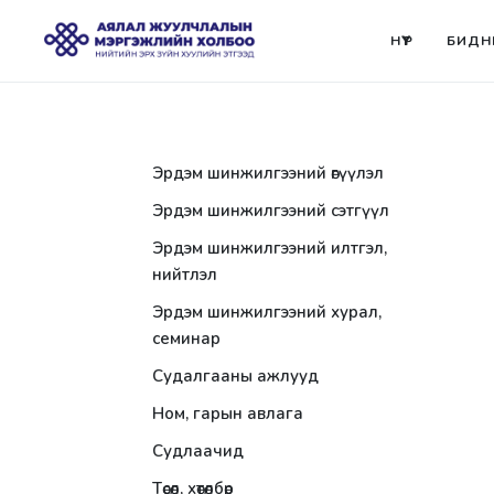
НҮҮР
БИДН
Эрдэм шинжилгээний өгүүлэл
Эрдэм шинжилгээний сэтгүүл
Эрдэм шинжилгээний илтгэл,
нийтлэл
Эрдэм шинжилгээний хурал,
семинар
Судалгааны ажлууд
Ном, гарын авлага
Судлаачид
Төсөл, хөтөлбөр