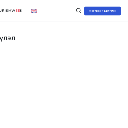
URISMW
EE
K
Нэвтрэх / Бүртгүүлэх
үлэл