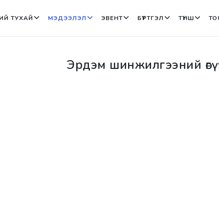
ИЙ ТУХАЙ
МЭДЭЭЛЭЛ
ЭВЕНТ
БҮРТГЭЛ
ТҮНШ
TO
Эрдэм шинжилгээний өгү