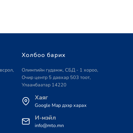
Холбоо барих
всрол,
Олимпийн гудамж, СБД - 1 хороо,
Очир центр 5 давхар 503 тоот,
Улаанбаатар 14220
Хаяг
Google Map дээр харах
И-мэйл
info@mto.mn