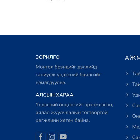
ЗОРИЛГО
АЖМ
Монгол брэндийг дэлхийд
Тай
таниулж үндэсний баялгийг
нэмэгдүүлнэ.
Тай
АЛСЫН ХАРАА
Уди
Үндэсний онцлогийг эрхэмлэсэн,
Сан
аялал жуулчлалын тогтвортой
Онл
хөгжлийн хөтөч байна.
Мед
Сан