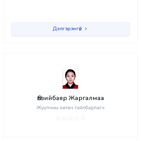
Дэлгэрэнгүй
Өлзийбаяр Жаргалмаа
Жуулчны хөтөч тайлбарлагч