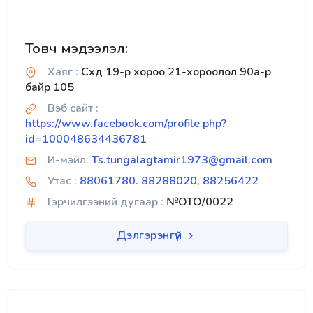
Товч мэдээлэл:
Хаяг :
Схд 19-р хороо 21-хороолол 90а-р
байр 105
Вэб сайт :
https://www.facebook.com/profile.php?
id=100048634436781
И-мэйл:
Ts.tungalagtamir1973@gmail.com
Утас :
88061780. 88288020, 88256422
Гэрчилгээний дугаар :
№OTO/0022
Дэлгэрэнгүй