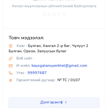
Аялал жуулчлалын үйлчилгээний байгууллага
Товч мэдээлэл:
Хаяг :
Булган, Хангал 2-р баг, Чулуут 2
Булган, Орхон, Залуусын булаг
Вэб сайт :
И-мэйл:
baysgalanuyerkhel@gmail.com
Утас :
99997687
Гэрчилгээний дугаар :
№ TC / 0107
Дэлгэрэнгүй