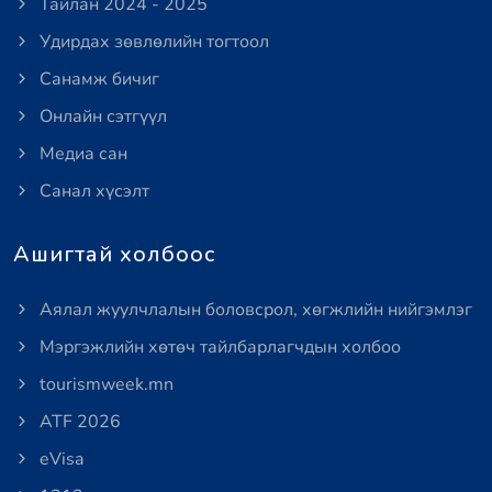
Тайлан 2024 - 2025
Удирдах зөвлөлийн тогтоол
Санамж бичиг
Онлайн сэтгүүл
Медиа сан
Санал хүсэлт
Ашигтай холбоос
Аялал жуулчлалын боловсрол, хөгжлийн нийгэмлэг
Мэргэжлийн хөтөч тайлбарлагчдын холбоо
tourismweek.mn
ATF 2026
eVisa