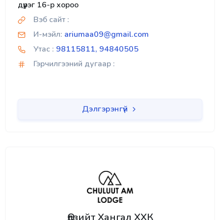
дүүрэг 16-р хороо
Вэб сайт :
И-мэйл:
ariumaa09@gmail.com
Утас :
98115811, 94840505
Гэрчилгээний дугаар :
Дэлгэрэнгүй
Өлзийт Хангал ХХК