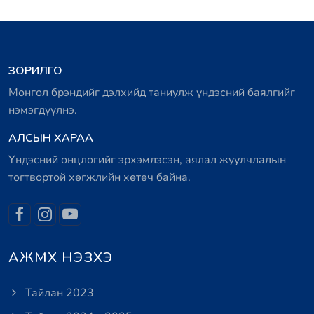
ЗОРИЛГО
Монгол брэндийг дэлхийд таниулж үндэсний баялгийг
нэмэгдүүлнэ.
АЛСЫН ХАРАА
Үндэсний онцлогийг эрхэмлэсэн, аялал жуулчлалын
тогтвортой хөгжлийн хөтөч байна.
АЖМХ НЭЗХЭ
Тайлан 2023