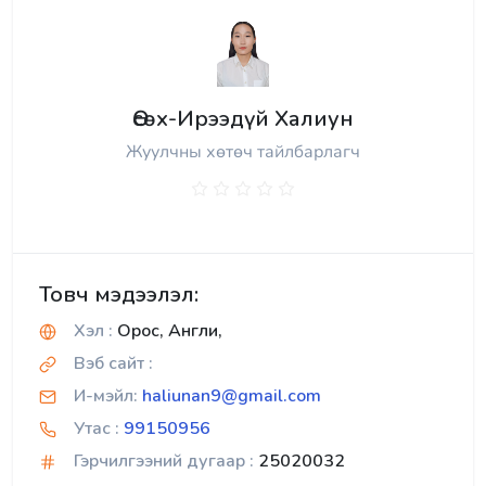
Өсөх-Ирээдүй Халиун
Жуулчны хөтөч тайлбарлагч
Товч мэдээлэл:
Хэл :
Орос, Англи,
Вэб сайт :
И-мэйл:
haliunan9@gmail.com
Утас :
99150956
Гэрчилгээний дугаар :
25020032