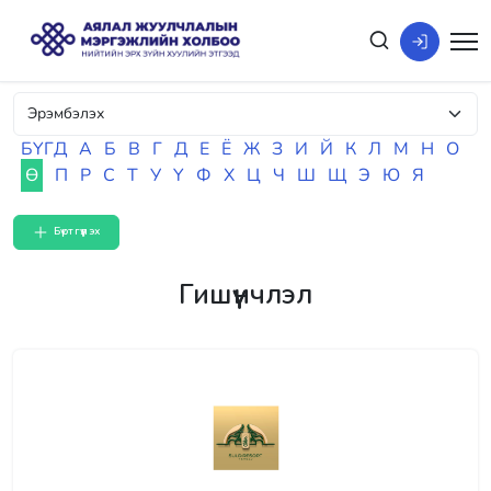
БҮГД
А
Б
В
Г
Д
Е
Ё
Ж
З
И
Й
К
Л
М
Н
О
Ө
П
Р
С
Т
У
Ү
Ф
Х
Ц
Ч
Ш
Щ
Э
Ю
Я
Бүртгүүлэх
Гишүүнчлэл