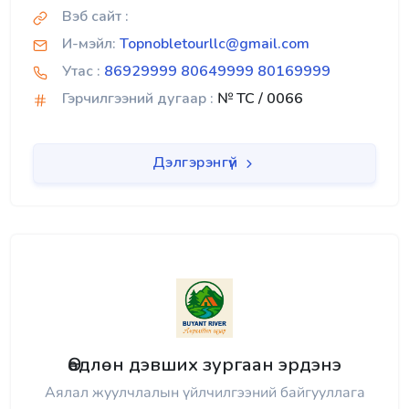
Вэб сайт :
И-мэйл:
Topnobletourllc@gmail.com
Утас :
86929999 80649999 80169999
Гэрчилгээний дугаар :
№ TC / 0066
Дэлгэрэнгүй
Өөдлөн дэвших зургаан эрдэнэ
Аялал жуулчлалын үйлчилгээний байгууллага