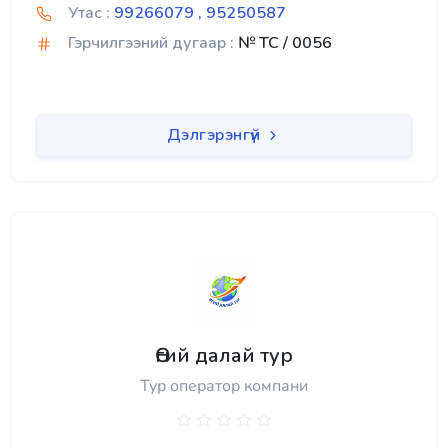
Утас :
99266079 , 95250587
Гэрчилгээний дугаар :
№ TC / 0056
Дэлгэрэнгүй
Өгий далай тур
Тур оператор компани