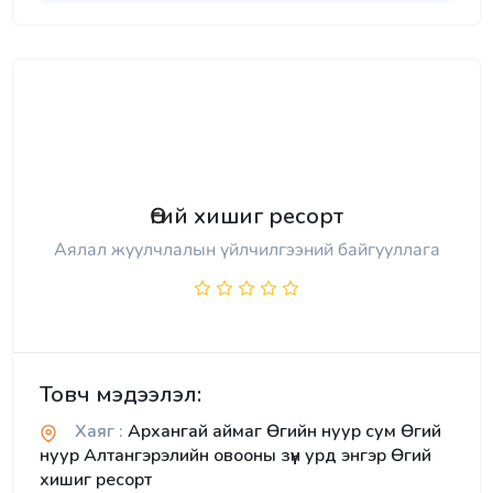
Өгий хишиг ресорт
Аялал жуулчлалын үйлчилгээний байгууллага
Товч мэдээлэл:
Хаяг :
Архангай аймаг Өгийн нуур сум Өгий
нуур Алтангэрэлийн овооны зүүн урд энгэр Өгий
хишиг ресорт