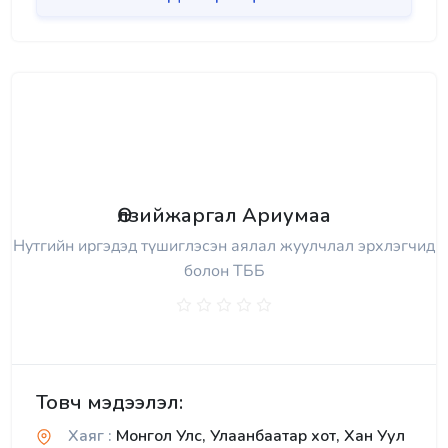
Өлзийжаргал Ариумаа
Нутгийн иргэдэд түшиглэсэн аялал жуулчлал эрхлэгчид
болон ТББ
Товч мэдээлэл:
Хаяг :
Монгол Улс, Улаанбаатар хот, Хан Уул