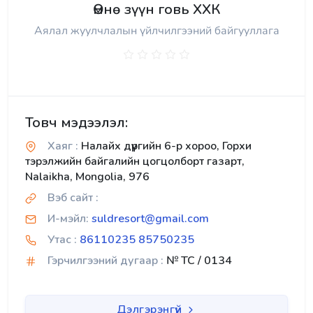
Өмнө зүүн говь ХХК
Аялал жуулчлалын үйлчилгээний байгууллага
Товч мэдээлэл:
Хаяг :
Налайх дүүргийн 6-р хороо, Горхи
тэрэлжийн байгалийн цогцолборт газарт,
Nalaikha, Mongolia, 976
Вэб сайт :
И-мэйл:
suldresort@gmail.com
Утас :
86110235 85750235
Гэрчилгээний дугаар :
№ TC / 0134
Дэлгэрэнгүй