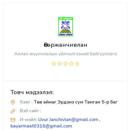
Өвөржанчивлан
Аялал жуулчлалын үйлчилгээний байгууллага
Товч мэдээлэл:
Хаяг :
Төв аймаг Эрдэнэ сум Тамган 5-р баг
Вэб сайт :
И-мэйл:
Uvur Janchivlan@gmail.com ,
bayarmaat0316@gmail.com