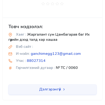
Товч мэдээлэл:
Хаяг :
Жаргалант сум Цамбагарав баг Их
гүүрийн дээд талд хар хашаа
Вэб сайт :
И-мэйл:
ganchimegg123@gmail.com
Утас :
88027314
Гэрчилгээний дугаар :
№ TC / 0060
Дэлгэрэнгүй