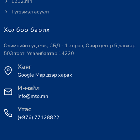
1212.mn
Түгээмэл асуулт
Холбоо барих
Олимпийн гудамж, СБД - 1 хороо, Очир центр 5 давхар
503 тоот, Улаанбаатар 14220
Хаяг
Google Map дээр харах
И-мэйл
info@mto.mn
Утас
(+976) 77128822