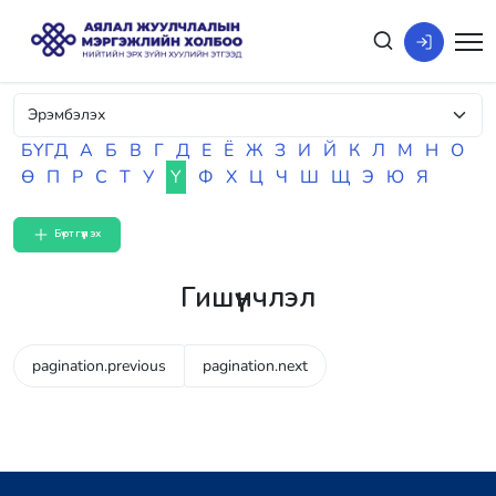
БҮГД
А
Б
В
Г
Д
Е
Ё
Ж
З
И
Й
К
Л
М
Н
О
Ө
П
Р
С
Т
У
Ү
Ф
Х
Ц
Ч
Ш
Щ
Э
Ю
Я
Бүртгүүлэх
Гишүүнчлэл
pagination.previous
pagination.next