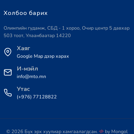
Холбоо барих
Олимпийн гудамж, СБД - 1 хороо, Очир центр 5 давхар
503 тоот, Улаанбаатар 14220
Хаяг
Google Map дээр харах
И-мэйл
info@mto.mn
Утас
(+976) 77128822
© 2026 Бүх эрх хуулиар хамгаалагдсан.
by
Mongol