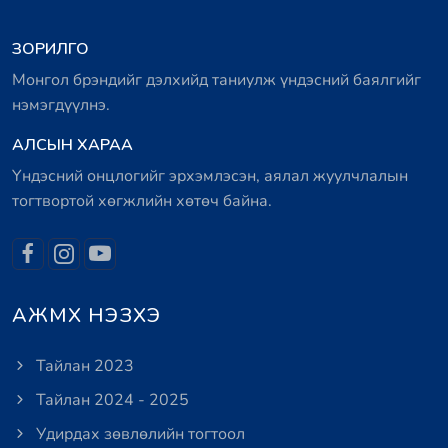
ЗОРИЛГО
Монгол брэндийг дэлхийд таниулж үндэсний баялгийг
нэмэгдүүлнэ.
АЛСЫН ХАРАА
Үндэсний онцлогийг эрхэмлэсэн, аялал жуулчлалын
тогтвортой хөгжлийн хөтөч байна.
АЖМХ НЭЗХЭ
Тайлан 2023
Тайлан 2024 - 2025
Удирдах зөвлөлийн тогтоол