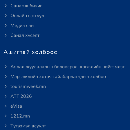
Санамж бичиг
Онлайн сэтгүүл
Медиа сан
Санал хүсэлт
Ашигтай холбоос
Аялал жуулчлалын боловсрол, хөгжлийн нийгэмлэг
Мэргэжлийн хөтөч тайлбарлагчдын холбоо
tourismweek.mn
ATF 2026
eVisa
1212.mn
Түгээмэл асуулт