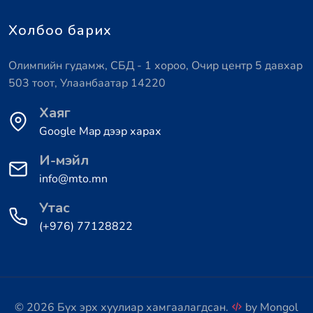
Холбоо барих
Олимпийн гудамж, СБД - 1 хороо, Очир центр 5 давхар
503 тоот, Улаанбаатар 14220
Хаяг
Google Map дээр харах
И-мэйл
info@mto.mn
Утас
(+976) 77128822
© 2026 Бүх эрх хуулиар хамгаалагдсан.
by
Mongol