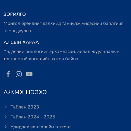
ЗОРИЛГО
Монгол брэндийг дэлхийд таниулж үндэсний баялгийг
нэмэгдүүлнэ.
АЛСЫН ХАРАА
Үндэсний онцлогийг эрхэмлэсэн, аялал жуулчлалын
тогтвортой хөгжлийн хөтөч байна.
АЖМХ НЭЗХЭ
Тайлан 2023
Тайлан 2024 - 2025
Удирдах зөвлөлийн тогтоол