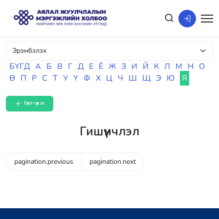
БҮГД
А
Б
В
Г
Д
Е
Ё
Ж
З
И
Й
К
Л
М
Н
О
Ө
П
Р
С
Т
У
Ү
Ф
Х
Ц
Ч
Ш
Щ
Э
Ю
Я
Бүртгүүлэх
Гишүүнчлэл
pagination.previous
pagination.next