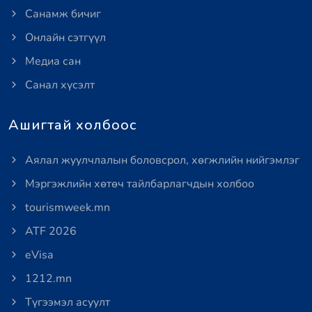
Санамж бичиг
Онлайн сэтгүүл
Медиа сан
Санал хүсэлт
Ашигтай холбоос
Аялал жуулчлалын боловсрол, хөгжлийн нийгэмлэг
Мэргэжлийн хөтөч тайлбарлагчдын холбоо
tourismweek.mn
ATF 2026
eVisa
1212.mn
Түгээмэл асуулт