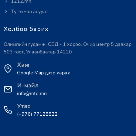
1212.mn
Түгээмэл асуулт
Холбоо барих
Олимпийн гудамж, СБД - 1 хороо, Очир центр 5 давхар
503 тоот, Улаанбаатар 14220
Хаяг
Google Map дээр харах
И-мэйл
info@mto.mn
Утас
(+976) 77128822