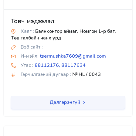
Товч мэдээлэл:
Хаяг :
Баянхонгор аймаг. Номгон 1-р баг.
Төв талбайн чанх урд
Вэб сайт :
И-мэйл:
tsermushka7609@gmail.com
Утас :
88112176, 88117634
Гэрчилгээний дугаар :
№ HL / 0043
Дэлгэрэнгүй