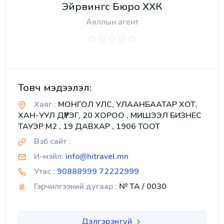
Эйрвингс Бюро ХХК
Аяллын агент
Товч мэдээлэл:
Хаяг :
МОНГОЛ УЛС, УЛААНБААТАР ХОТ,
ХАН-УУЛ ДҮҮРЭГ, 20 ХОРОО , МИШЭЭЛ БИЗНЕС
ТАУЭР М2 , 19 ДАВХАР , 1906 ТООТ
Вэб сайт :
И-мэйл:
info@hitravel.mn
Утас :
90888999 72222999
Гэрчилгээний дугаар :
№ TA / 0030
Дэлгэрэнгүй