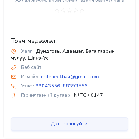
Аялал жуулчлалын үйлчилгээний байгууллага
Товч мэдээлэл:
Хаяг :
Дундговь, Адаацаг, Бага газрын
чулуу, Шинэ-Ус
Вэб сайт :
И-мэйл:
erdeneukhaa@gmail.com
Утас :
99043556, 88393556
Гэрчилгээний дугаар :
№ TC / 0147
Дэлгэрэнгүй