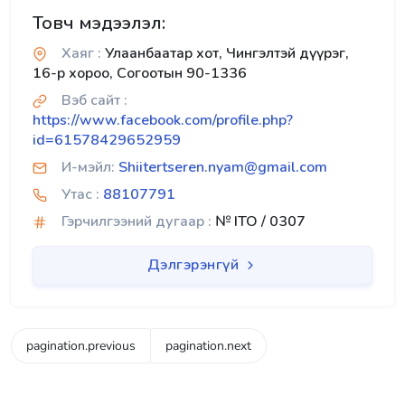
Товч мэдээлэл:
Хаяг :
Улаанбаатар хот, Чингэлтэй дүүрэг,
16-р хороо, Согоотын 90-1336
Вэб сайт :
https://www.facebook.com/profile.php?
id=61578429652959
И-мэйл:
Shiitertseren.nyam@gmail.com
Утас :
88107791
Гэрчилгээний дугаар :
№ ITO / 0307
Дэлгэрэнгүй
pagination.previous
pagination.next