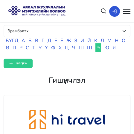
БҮГД
А
Б
В
Г
Д
Е
Ё
Ж
З
И
Й
К
Л
М
Н
О
Ө
П
Р
С
Т
У
Ү
Ф
Х
Ц
Ч
Ш
Щ
Э
Ю
Я
Бүртгүүлэх
Гишүүнчлэл