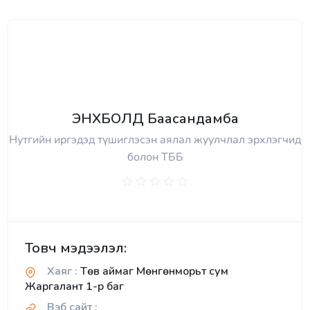
ЭНХБОЛД Баасандамба
Нутгийн иргэдэд түшиглэсэн аялал жуулчлал эрхлэгчид
болон ТББ
Товч мэдээлэл:
Хаяг :
Төв аймаг Мөнгөнморьт сум
Жаргалант 1-р баг
Вэб сайт :