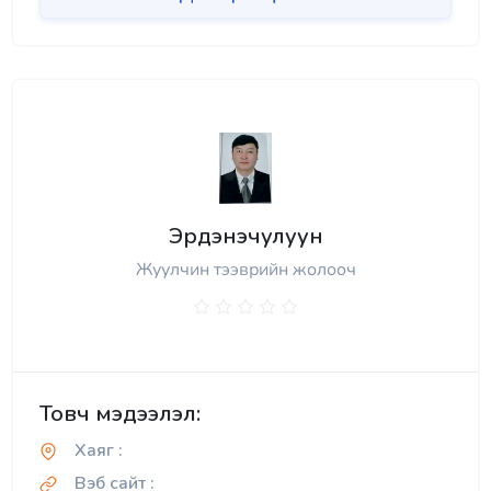
Эрдэнэчулуун
Жуулчин тээврийн жолооч
Товч мэдээлэл:
Хаяг :
Вэб сайт :