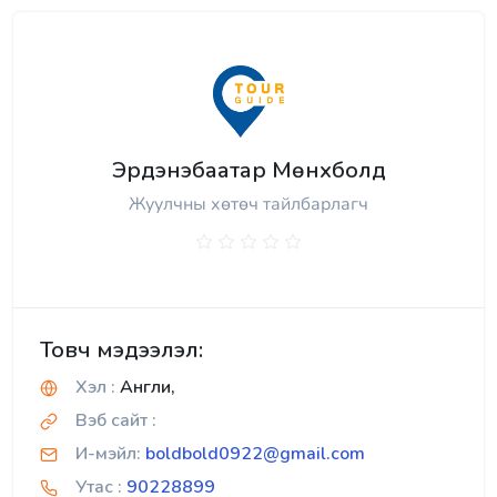
Эрдэнэбаатар Мөнхболд
Жуулчны хөтөч тайлбарлагч
Товч мэдээлэл:
Хэл :
Англи,
Вэб сайт :
И-мэйл:
boldbold0922@gmail.com
Утас :
90228899