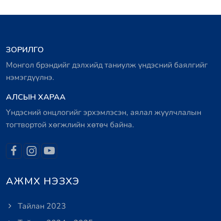
ЗОРИЛГО
Монгол брэндийг дэлхийд таниулж үндэсний баялгийг
нэмэгдүүлнэ.
АЛСЫН ХАРАА
Үндэсний онцлогийг эрхэмлэсэн, аялал жуулчлалын
тогтвортой хөгжлийн хөтөч байна.
АЖМХ НЭЗХЭ
Тайлан 2023