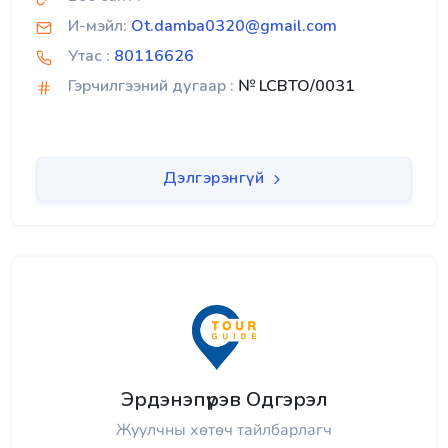
И-мэйл:
Ot.damba0320@gmail.com
Утас :
80116626
Гэрчилгээний дугаар :
№ LCBTO/0031
Дэлгэрэнгүй
Эрдэнэпүрэв Одгэрэл
Жуулчны хөтөч тайлбарлагч