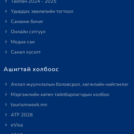
Тайлан 2024 - 2025
Удирдах зөвлөлийн тогтоол
Санамж бичиг
Онлайн сэтгүүл
Медиа сан
Санал хүсэлт
Ашигтай холбоос
Аялал жуулчлалын боловсрол, хөгжлийн нийгэмлэг
Мэргэжлийн хөтөч тайлбарлагчдын холбоо
tourismweek.mn
ATF 2026
eVisa