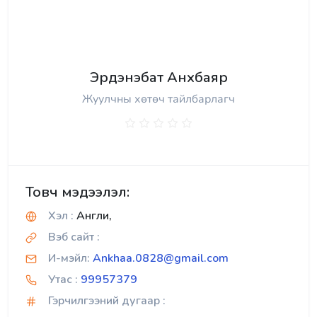
Эрдэнэбат Анхбаяр
Жуулчны хөтөч тайлбарлагч
Товч мэдээлэл:
Хэл :
Англи,
Вэб сайт :
И-мэйл:
Ankhaa.0828@gmail.com
Утас :
99957379
Гэрчилгээний дугаар :