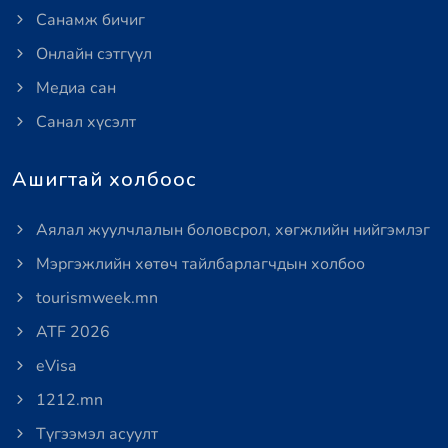
Санамж бичиг
Онлайн сэтгүүл
Медиа сан
Санал хүсэлт
Ашигтай холбоос
Аялал жуулчлалын боловсрол, хөгжлийн нийгэмлэг
Мэргэжлийн хөтөч тайлбарлагчдын холбоо
tourismweek.mn
ATF 2026
eVisa
1212.mn
Түгээмэл асуулт