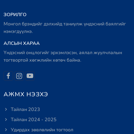
ЗОРИЛГО
Монгол брэндийг дэлхийд таниулж үндэсний баялгийг
нэмэгдүүлнэ.
АЛСЫН ХАРАА
Үндэсний онцлогийг эрхэмлэсэн, аялал жуулчлалын
тогтвортой хөгжлийн хөтөч байна.
АЖМХ НЭЗХЭ
Тайлан 2023
Тайлан 2024 - 2025
Удирдах зөвлөлийн тогтоол