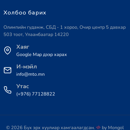
Холбоо барих
Олимпийн гудамж, СБД - 1 хороо, Очир центр 5 давхар
503 тоот, Улаанбаатар 14220
Хаяг
Google Map дээр харах
И-мэйл
info@mto.mn
Утас
(+976) 77128822
© 2026 Бүх эрх хуулиар хамгаалагдсан.
by
Mongol