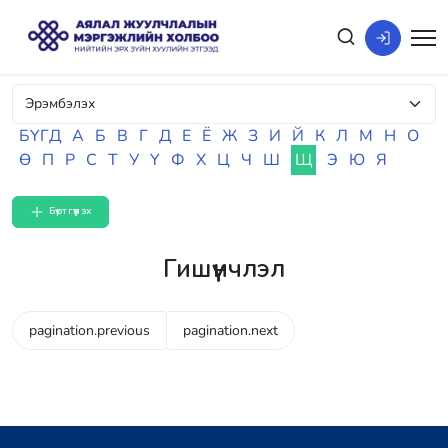
БҮГД
А
Б
В
Г
Д
Е
Ё
Ж
З
И
Й
К
Л
М
Н
О
Ө
П
Р
С
Т
У
Ү
Ф
Х
Ц
Ч
Ш
Щ
Э
Ю
Я
Бүртгүүлэх
Гишүүнчлэл
pagination.previous
pagination.next