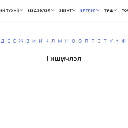
ИЙ ТУХАЙ
МЭДЭЭЛЭЛ
ЭВЕНТ
БҮРТГЭЛ
ТҮНШ
TO
Д
Е
Ё
Ж
З
И
Й
К
Л
М
Н
О
Ө
П
Р
С
Т
У
Ү
Ф
Гишүүнчлэл