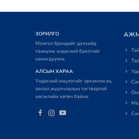
ЗОРИЛГО
АЖМ
Монгол брэндийг дэлхийд
Тай
таниулж үндэсний баялгийг
нэмэгдүүлнэ.
Тай
АЛСЫН ХАРАА
Уди
Үндэсний онцлогийг эрхэмлэсэн,
Сан
аялал жуулчлалын тогтвортой
Онл
хөгжлийн хөтөч байна.
Мед
Сан