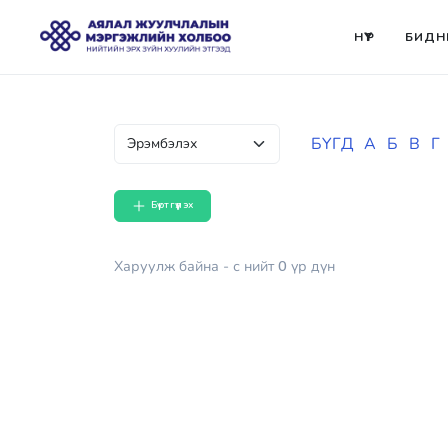
НҮҮР
БИДН
БҮГД
А
Б
В
Г
Бүртгүүлэх
Харуулж байна
- с
нийт
0
үр дүн