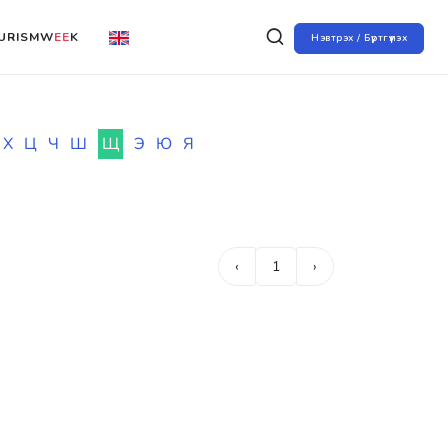
URISMW
EE
K
Нэвтрэх / Бүртгүүлэх
Х
Ц
Ч
Ш
Щ
Э
Ю
Я
‹
1
›