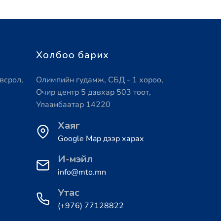
Холбоо барих
всрол,
Олимпийн гудамж, СБД - 1 хороо,
Очир центр 5 давхар 503 тоот,
Улаанбаатар 14220
Хаяг
Google Map дээр харах
И-мэйл
info@mto.mn
Утас
(+976) 77128822