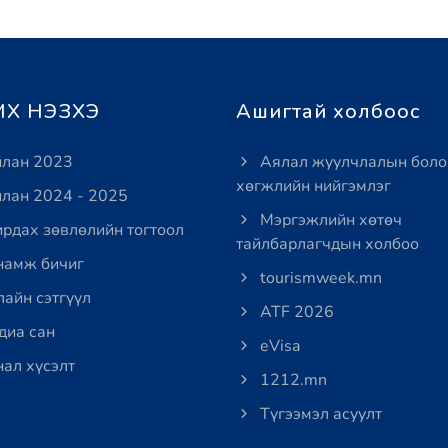
Х НЭЗХЭ
Ашигтай холбоос
лан 2023
Аялал жуулчлалын боло
хөгжлийн нийгэмлэг
лан 2024 - 2025
Мэргэжлийн хөтөч
рдах зөвлөлийн тогтоол
тайлбарлагчдын холбоо
амж бичиг
tourismweek.mn
айн сэтгүүл
ATF 2026
иа сан
eVisa
ал хүсэлт
1212.mn
Түгээмэл асуулт