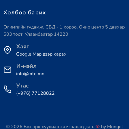
Холбоо барих
Олимпийн гудамж, СБД - 1 хороо, Очир центр 5 давхар
503 тоот, Улаанбаатар 14220
Хаяг
Google Map дээр харах
И-мэйл
info@mto.mn
Утас
(+976) 77128822
© 2026 Бүх эрх хуулиар хамгаалагдсан.
by
Mongol