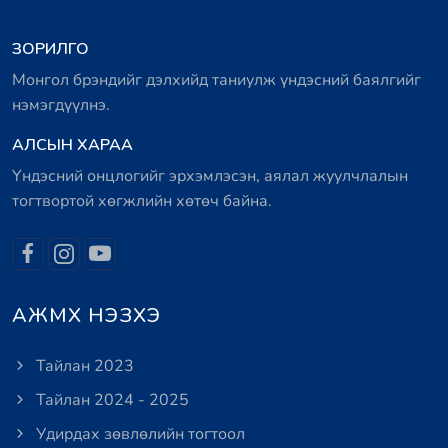
ЗОРИЛГО
Монгол брэндийг дэлхийд таниулж үндэсний баялгийг
нэмэгдүүлнэ.
АЛСЫН ХАРАА
Үндэсний онцлогийг эрхэмлэсэн, аялал жуулчлалын
тогтвортой хөгжлийн хөтөч байна.
АЖМХ НЭЗХЭ
Тайлан 2023
Тайлан 2024 - 2025
Удирдах зөвлөлийн тогтоол