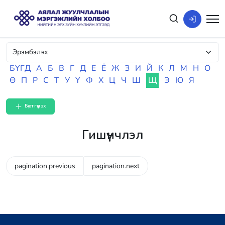
БҮГД
А
Б
В
Г
Д
Е
Ё
Ж
З
И
Й
К
Л
М
Н
О
Ө
П
Р
С
Т
У
Ү
Ф
Х
Ц
Ч
Ш
Щ
Э
Ю
Я
Бүртгүүлэх
Гишүүнчлэл
pagination.previous
pagination.next