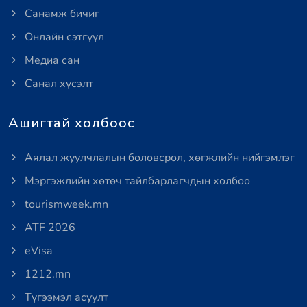
Санамж бичиг
Онлайн сэтгүүл
Медиа сан
Санал хүсэлт
Ашигтай холбоос
Аялал жуулчлалын боловсрол, хөгжлийн нийгэмлэг
Мэргэжлийн хөтөч тайлбарлагчдын холбоо
tourismweek.mn
ATF 2026
eVisa
1212.mn
Түгээмэл асуулт