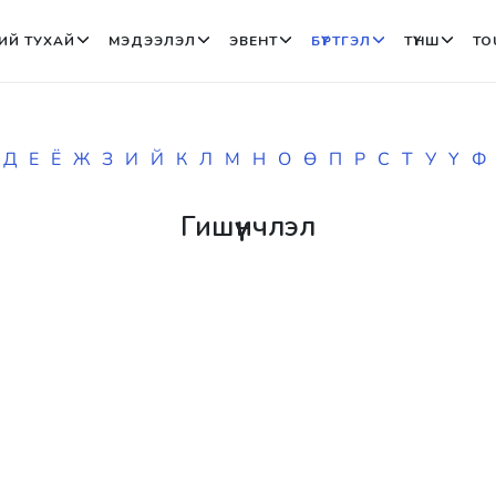
ИЙ ТУХАЙ
МЭДЭЭЛЭЛ
ЭВЕНТ
БҮРТГЭЛ
ТҮНШ
TO
Д
Е
Ё
Ж
З
И
Й
К
Л
М
Н
О
Ө
П
Р
С
Т
У
Ү
Ф
Гишүүнчлэл