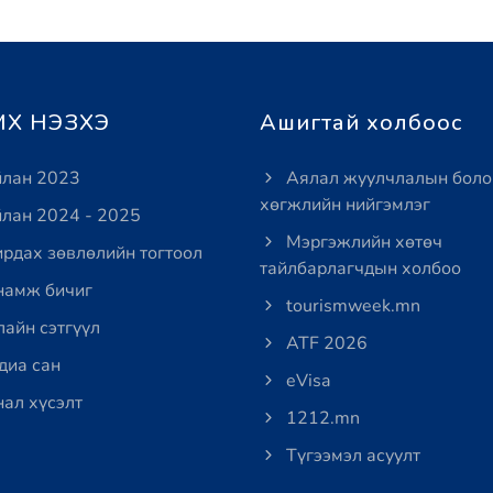
Х НЭЗХЭ
Ашигтай холбоос
лан 2023
Аялал жуулчлалын боло
хөгжлийн нийгэмлэг
лан 2024 - 2025
Мэргэжлийн хөтөч
рдах зөвлөлийн тогтоол
тайлбарлагчдын холбоо
амж бичиг
tourismweek.mn
айн сэтгүүл
ATF 2026
иа сан
eVisa
ал хүсэлт
1212.mn
Түгээмэл асуулт