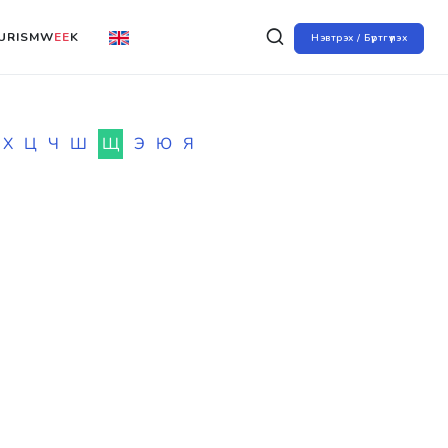
URISMW
EE
K
Нэвтрэх / Бүртгүүлэх
Х
Ц
Ч
Ш
Щ
Э
Ю
Я