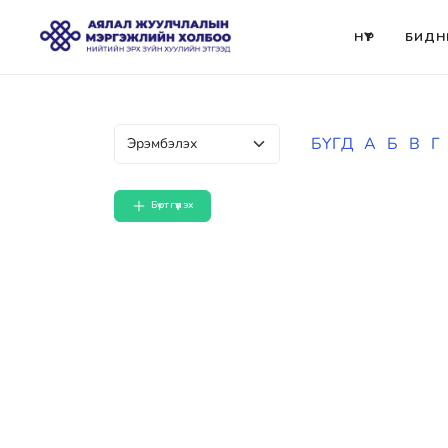
НҮҮР
БИДН
БҮГД
А
Б
В
Г
Бүртгүүлэх