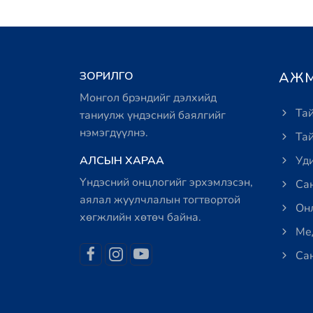
ЗОРИЛГО
АЖМ
Монгол брэндийг дэлхийд
Тай
таниулж үндэсний баялгийг
нэмэгдүүлнэ.
Тай
АЛСЫН ХАРАА
Уди
Үндэсний онцлогийг эрхэмлэсэн,
Сан
аялал жуулчлалын тогтвортой
Онл
хөгжлийн хөтөч байна.
Мед
Сан