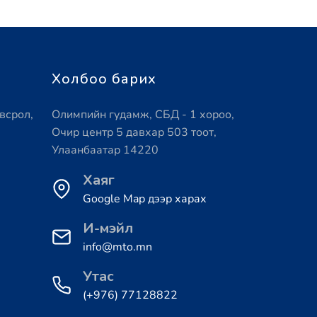
Холбоо барих
всрол,
Олимпийн гудамж, СБД - 1 хороо,
Очир центр 5 давхар 503 тоот,
Улаанбаатар 14220
Хаяг
Google Map дээр харах
И-мэйл
info@mto.mn
Утас
(+976) 77128822