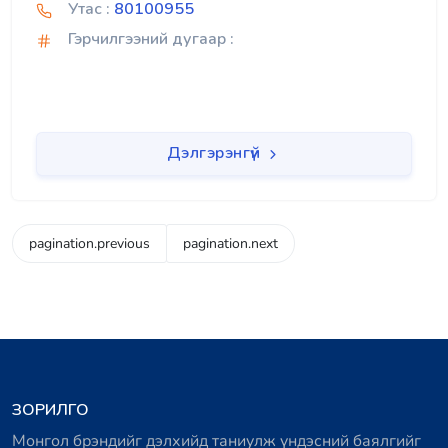
Утас :
80100955
Гэрчилгээний дугаар :
Дэлгэрэнгүй
pagination.previous
pagination.next
ЗОРИЛГО
Монгол брэндийг дэлхийд таниулж үндэсний баялгийг