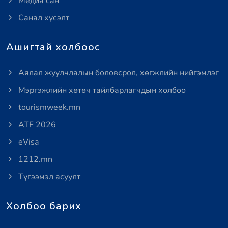
Медиа сан
Санал хүсэлт
Ашигтай холбоос
Аялал жуулчлалын боловсрол, хөгжлийн нийгэмлэг
Мэргэжлийн хөтөч тайлбарлагчдын холбоо
tourismweek.mn
ATF 2026
eVisa
1212.mn
Түгээмэл асуулт
Холбоо барих