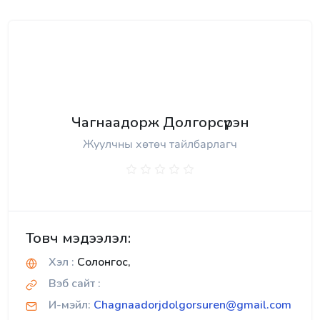
Чагнаадорж Долгорсүрэн
Жуулчны хөтөч тайлбарлагч
Товч мэдээлэл:
Хэл :
Солонгос,
Вэб сайт :
И-мэйл:
Chagnaadorjdolgorsuren@gmail.com