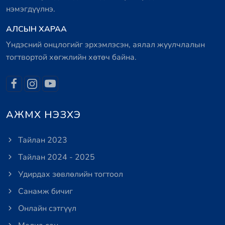
нэмэгдүүлнэ.
АЛСЫН ХАРАА
Үндэсний онцлогийг эрхэмлэсэн, аялал жуулчлалын
тогтвортой хөгжлийн хөтөч байна.
АЖМХ НЭЗХЭ
Тайлан 2023
Тайлан 2024 - 2025
Удирдах зөвлөлийн тогтоол
Санамж бичиг
Онлайн сэтгүүл