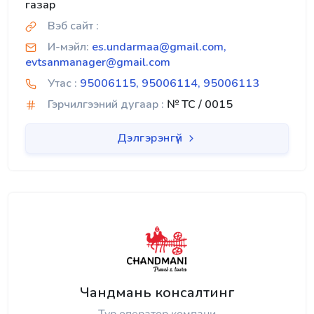
газар
Вэб сайт :
И-мэйл:
es.undarmaa@gmail.com,
evtsanmanager@gmail.com
Утас :
95006115, 95006114, 95006113
Гэрчилгээний дугаар :
№ TC / 0015
Дэлгэрэнгүй
Чандмань консалтинг