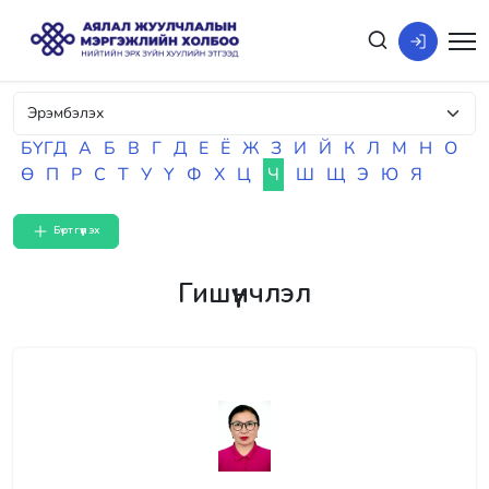
БҮГД
А
Б
В
Г
Д
Е
Ё
Ж
З
И
Й
К
Л
М
Н
О
Ө
П
Р
С
Т
У
Ү
Ф
Х
Ц
Ч
Ш
Щ
Э
Ю
Я
Бүртгүүлэх
Гишүүнчлэл