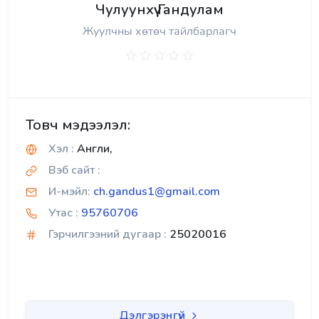
Чулуунхүү Гандулам
Жуулчны хөтөч тайлбарлагч
Товч мэдээлэл:
Хэл :
Англи,
Вэб сайт :
И-мэйл:
ch.gandus1@gmail.com
Утас :
95760706
Гэрчилгээний дугаар :
25020016
Дэлгэрэнгүй