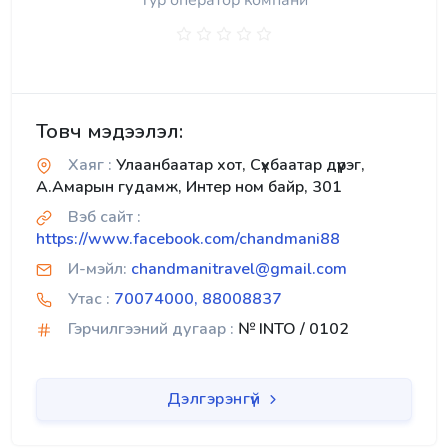
Тур оператор компани
Товч мэдээлэл:
Хаяг :
Улаанбаатар хот, Сүхбаатар дүүрэг,
А.Амарын гудамж, Интер ном байр, 301
Вэб сайт :
https://www.facebook.com/chandmani88
И-мэйл:
chandmanitravel@gmail.com
Утас :
70074000, 88008837
Гэрчилгээний дугаар :
№ INTO / 0102
Дэлгэрэнгүй