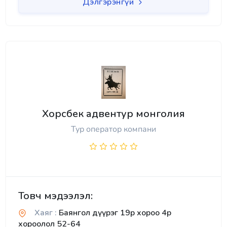
Дэлгэрэнгүй
Хорсбек адвентур монголия
Тур оператор компани
Товч мэдээлэл:
Хаяг :
Баянгол дүүрэг 19р хороо 4р
хороолол 52-64