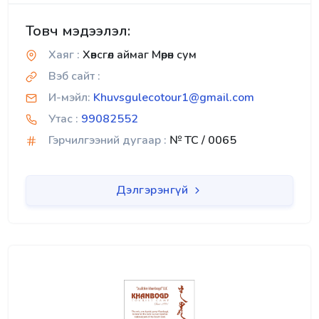
Товч мэдээлэл:
Хаяг :
Хөвсгөл аймаг Мөрөн сум
Вэб сайт :
И-мэйл:
Khuvsgulecotour1@gmail.com
Утас :
99082552
Гэрчилгээний дугаар :
№ TC / 0065
Дэлгэрэнгүй