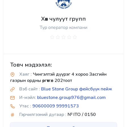
Хөх чулуут групп
Тур оператор компани
Товч мэдээлэл:
Хаяг :
Чингэлтэй дүүрэг 4 хороо Засгийн
газрын ордны өргөтгөл 202тоот
Вэб сайт :
Blue Stone Group фейсбүүк пейж
И-мэйл:
bluestone.group976@gmail.com
Утас :
90600009 99991573
Гэрчилгээний дугаар :
№ ITO / 0150