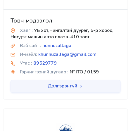
Товч мэдээлэл:
Хаяг :
УБ хот,Чингэлтэй дүүрэг, 5-р хороо,
Нисдэг машин авто плаза-410 тоот
Вэб сайт :
hunnuzallaga
И-мэйл:
khunnuzallaga@gmail.com
Утас :
89529779
Гэрчилгээний дугаар :
№ ITO / 0159
Дэлгэрэнгүй