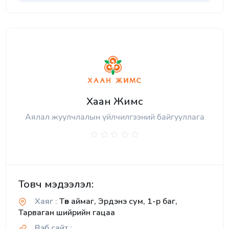
Хаан Жимс
Аялал жуулчлалын үйлчилгээний байгууллага
Товч мэдээлэл:
Хаяг :
Төв аймаг, Эрдэнэ сум, 1-р баг,
Тарваган шийрийн гацаа
Вэб сайт :