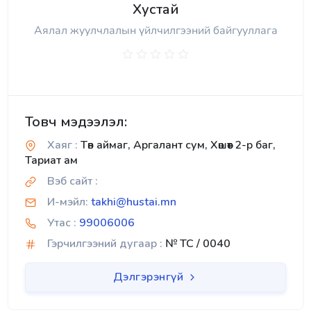
Хустай
Аялал жуулчлалын үйлчилгээний байгууллага
Товч мэдээлэл:
Хаяг :
Төв аймаг, Аргалант сум, Хөшөөт 2-р баг,
Тариат ам
Вэб сайт :
И-мэйл:
takhi@hustai.mn
Утас :
99006006
Гэрчилгээний дугаар :
№ TC / 0040
Дэлгэрэнгүй