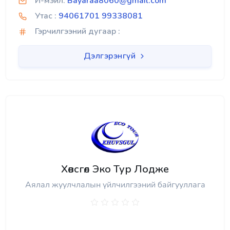
И-мэйл:
Bayaraa8060@gmail.com
Утас :
94061701 99338081
Гэрчилгээний дугаар :
Дэлгэрэнгүй
Хөвсгөл Эко Тур Лодже
Аялал жуулчлалын үйлчилгээний байгууллага