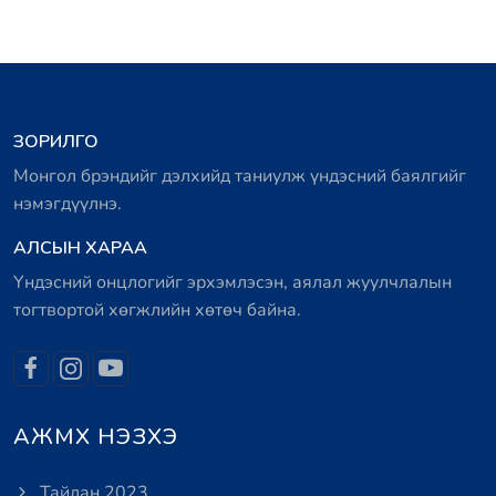
ЗОРИЛГО
Монгол брэндийг дэлхийд таниулж үндэсний баялгийг
нэмэгдүүлнэ.
АЛСЫН ХАРАА
Үндэсний онцлогийг эрхэмлэсэн, аялал жуулчлалын
тогтвортой хөгжлийн хөтөч байна.
АЖМХ НЭЗХЭ
Тайлан 2023