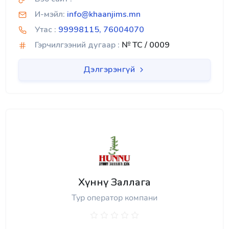
И-мэйл:
info@khaanjims.mn
Утас :
99998115, 76004070
Гэрчилгээний дугаар :
№ TC / 0009
Дэлгэрэнгүй
Хүннү Заллага
Тур оператор компани