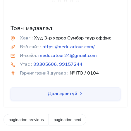
Товч мэдээлэл:
Хаяг :
Худ 3-р хороо Сүмбэр таур оффис
Вэб сайт :
https://meduzatour.com/
И-мэйл:
meduzatour24@gmail.com
Утас :
99305606, 99157244
Гэрчилгээний дугаар :
№ ITO / 0104
Дэлгэрэнгүй
pagination.previous
pagination.next