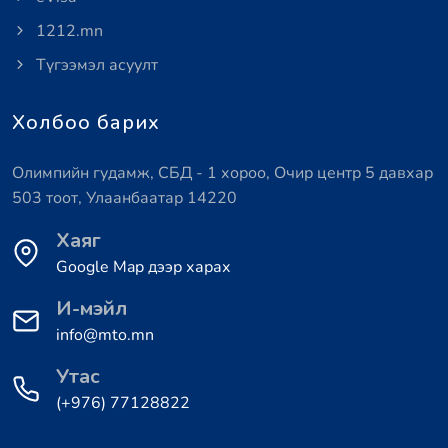
1212.mn
Түгээмэл асуулт
Холбоо барих
Олимпийн гудамж, СБД - 1 хороо, Очир центр 5 давхар
503 тоот, Улаанбаатар 14220
Хаяг
Google Map дээр харах
И-мэйл
info@mto.mn
Утас
(+976) 77128822