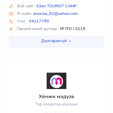
Вэб сайт :
Eden TOURIST CAMP
И-мэйл:
amaraa_82@yahoo.com
Утас :
94117799
Гэрчилгээний дугаар :
№ ITO / 0115
Дэлгэрэнгүй
Хёнжи мэдүза
Тур оператор компани