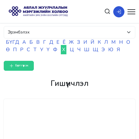
БҮГД
А
Б
В
Г
Д
Е
Ё
Ж
З
И
Й
К
Л
М
Н
О
Ө
П
Р
С
Т
У
Ү
Ф
Х
Ц
Ч
Ш
Щ
Э
Ю
Я
Бүртгүүлэх
Гишүүнчлэл