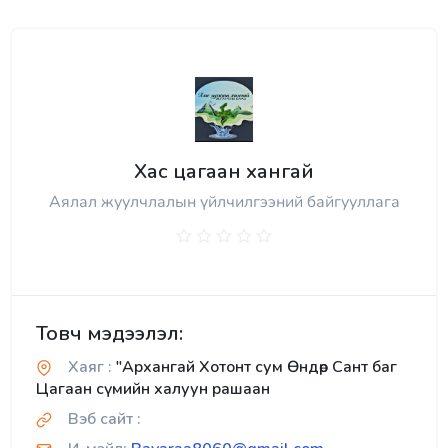
Хас цагаан хангай
Аялал жуулчлалын үйлчилгээний байгууллага
Товч мэдээлэл:
Хаяг :
"Архангай Хотонт сум Өндөр Сант баг
Цагаан сүмийн халуун рашаан
Вэб сайт :