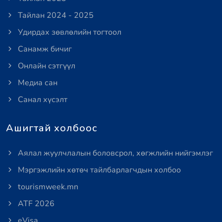
Тайлан 2024 - 2025
Удирдах зөвлөлийн тогтоол
Санамж бичиг
Онлайн сэтгүүл
Медиа сан
Санал хүсэлт
Ашигтай холбоос
Аялал жуулчлалын боловсрол, хөгжлийн нийгэмлэг
Мэргэжлийн хөтөч тайлбарлагчдын холбоо
tourismweek.mn
ATF 2026
eVisa