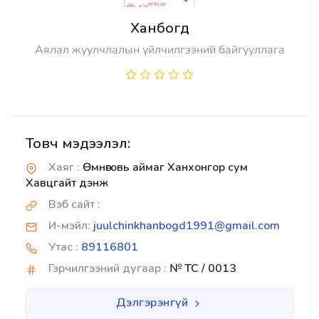
Ханбогд
Аялал жуулчлалын үйлчилгээний байгууллага
Товч мэдээлэл:
Хаяг :
Өмнөговь аймаг Ханхонгор сум
Хавцгайт дэнж
Вэб сайт :
И-мэйл:
juulchinkhanbogd1991@gmail.com
Утас :
89116801
Гэрчилгээний дугаар :
№ TC / 0013
Дэлгэрэнгүй