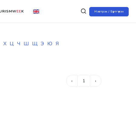
URISMW
EE
K
Нэвтрэх / Бүртгүүлэх
Х
Ц
Ч
Ш
Щ
Э
Ю
Я
‹
1
›