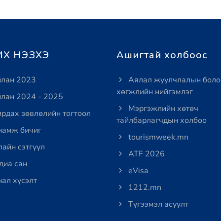
Х НЭЗХЭ
Ашигтай холбоос
лан 2023
Аялал жуулчлалын боло
хөгжлийн нийгэмлэг
лан 2024 - 2025
Мэргэжлийн хөтөч
рдах зөвлөлийн тогтоол
тайлбарлагчдын холбоо
амж бичиг
tourismweek.mn
айн сэтгүүл
ATF 2026
иа сан
eVisa
ал хүсэлт
1212.mn
Түгээмэл асуулт