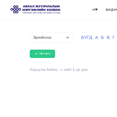
НҮҮР
БИДН
БҮГД
А
Б
В
Г
Бүртгүүлэх
Харуулж байна
- с
нийт
1
үр дүн