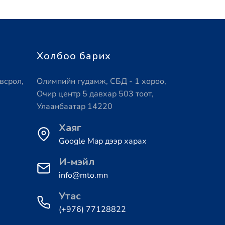
Холбоо барих
всрол,
Олимпийн гудамж, СБД - 1 хороо,
Очир центр 5 давхар 503 тоот,
Улаанбаатар 14220
Хаяг
Google Map дээр харах
И-мэйл
info@mto.mn
Утас
(+976) 77128822