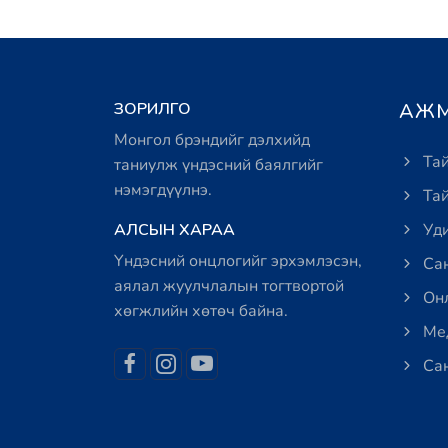
ЗОРИЛГО
АЖМ
Монгол брэндийг дэлхийд
Тай
таниулж үндэсний баялгийг
нэмэгдүүлнэ.
Тай
АЛСЫН ХАРАА
Уди
Үндэсний онцлогийг эрхэмлэсэн,
Сан
аялал жуулчлалын тогтвортой
Онл
хөгжлийн хөтөч байна.
Мед
Сан