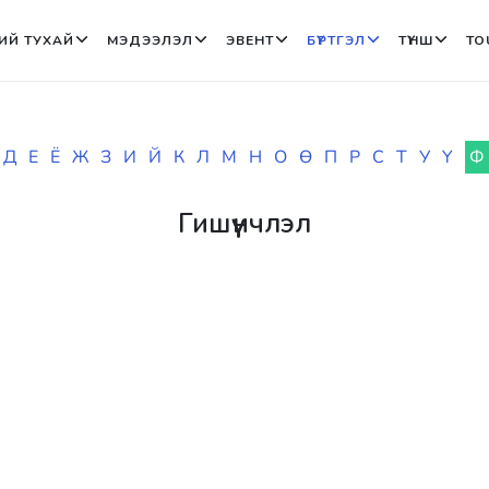
ИЙ ТУХАЙ
МЭДЭЭЛЭЛ
ЭВЕНТ
БҮРТГЭЛ
ТҮНШ
TO
Д
Е
Ё
Ж
З
И
Й
К
Л
М
Н
О
Ө
П
Р
С
Т
У
Ү
Ф
Гишүүнчлэл