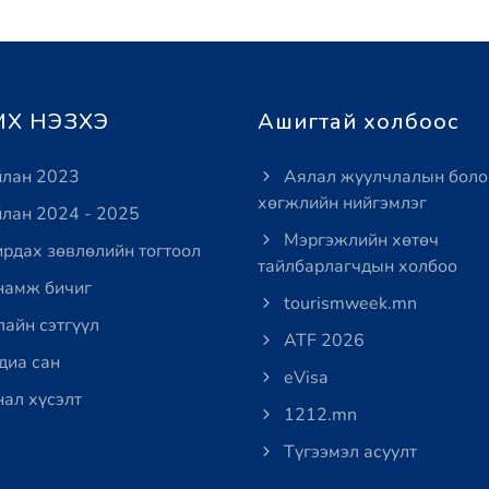
Х НЭЗХЭ
Ашигтай холбоос
лан 2023
Аялал жуулчлалын боло
хөгжлийн нийгэмлэг
лан 2024 - 2025
Мэргэжлийн хөтөч
рдах зөвлөлийн тогтоол
тайлбарлагчдын холбоо
амж бичиг
tourismweek.mn
айн сэтгүүл
ATF 2026
иа сан
eVisa
ал хүсэлт
1212.mn
Түгээмэл асуулт