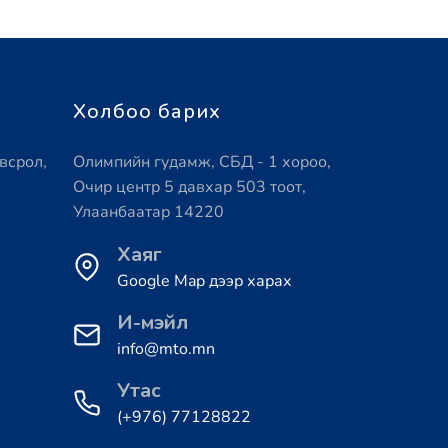
Холбоо барих
всрол,
Олимпийн гудамж, СБД - 1 хороо,
Очир центр 5 давхар 503 тоот,
Улаанбаатар 14220
Хаяг
Google Map дээр харах
И-мэйл
info@mto.mn
Утас
(+976) 77128822