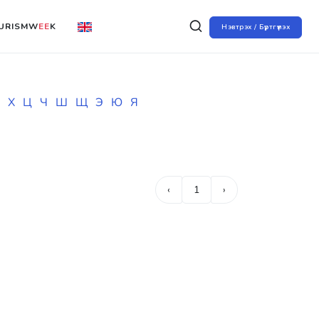
URISMW
EE
K
Нэвтрэх / Бүртгүүлэх
Х
Ц
Ч
Ш
Щ
Э
Ю
Я
‹
1
›