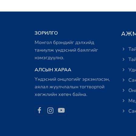
ЗОРИЛГО
АЖМ
Монгол брэндийг дэлхийд
Тай
таниулж үндэсний баялгийг
нэмэгдүүлнэ.
Тай
АЛСЫН ХАРАА
Уди
Үндэсний онцлогийг эрхэмлэсэн,
Сан
аялал жуулчлалын тогтвортой
Онл
хөгжлийн хөтөч байна.
Мед
Сан