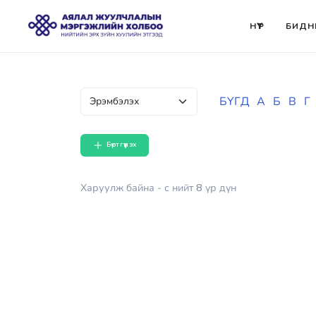
НҮҮР
БИДН
БҮГД
А
Б
В
Г
Бүртгүүлэх
Харуулж байна
- с
нийт
8
үр дүн