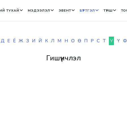
ИЙ ТУХАЙ
МЭДЭЭЛЭЛ
ЭВЕНТ
БҮРТГЭЛ
ТҮНШ
TO
Д
Е
Ё
Ж
З
И
Й
К
Л
М
Н
О
Ө
П
Р
С
Т
У
Ү
Ф
Гишүүнчлэл