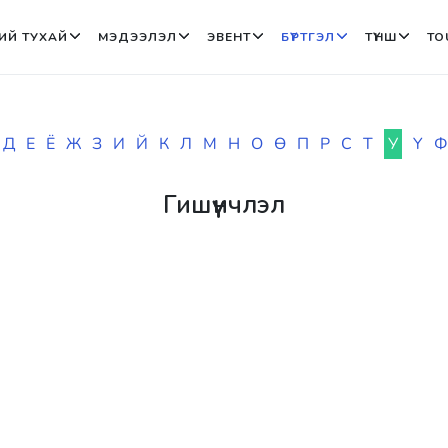
ИЙ ТУХАЙ
МЭДЭЭЛЭЛ
ЭВЕНТ
БҮРТГЭЛ
ТҮНШ
TO
Д
Е
Ё
Ж
З
И
Й
К
Л
М
Н
О
Ө
П
Р
С
Т
У
Ү
Ф
Гишүүнчлэл