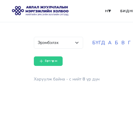
НҮҮР
БИДН
БҮГД
А
Б
В
Г
Бүртгүүлэх
Харуулж байна
- с
нийт
8
үр дүн