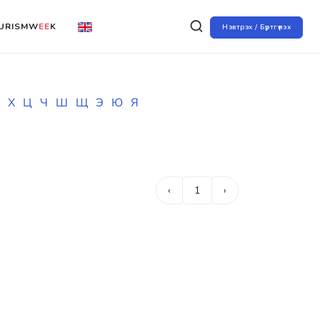
URISMW
EE
K
Нэвтрэх / Бүртгүүлэх
Х
Ц
Ч
Ш
Щ
Э
Ю
Я
‹
1
›