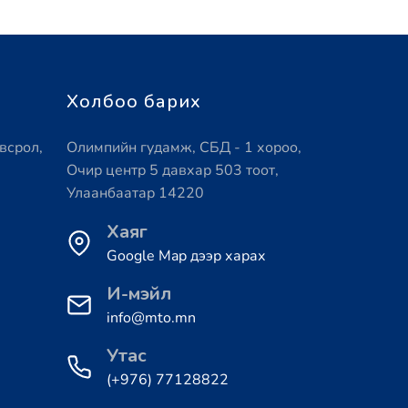
Холбоо барих
всрол,
Олимпийн гудамж, СБД - 1 хороо,
Очир центр 5 давхар 503 тоот,
Улаанбаатар 14220
Хаяг
Google Map дээр харах
И-мэйл
info@mto.mn
Утас
(+976) 77128822