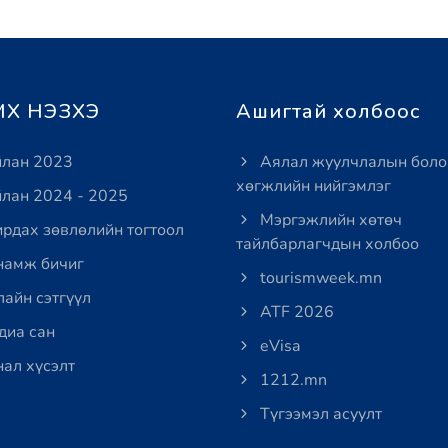
Х НЭЗХЭ
Ашигтай холбоос
лан 2023
Аялал жуулчлалын боло
хөгжлийн нийгэмлэг
лан 2024 - 2025
Мэргэжлийн хөтөч
рдах зөвлөлийн тогтоол
тайлбарлагчдын холбоо
амж бичиг
tourismweek.mn
айн сэтгүүл
ATF 2026
иа сан
eVisa
ал хүсэлт
1212.mn
Түгээмэл асуулт