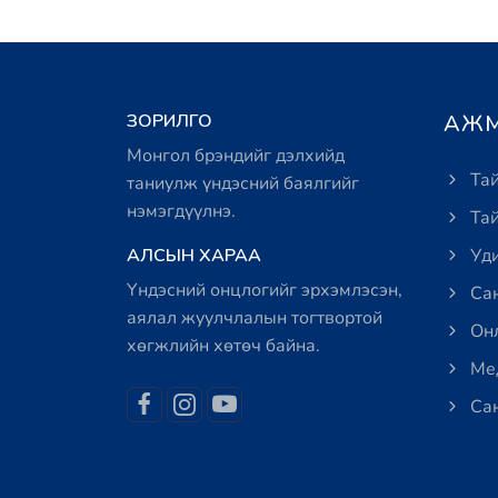
ЗОРИЛГО
АЖМ
Монгол брэндийг дэлхийд
Тай
таниулж үндэсний баялгийг
нэмэгдүүлнэ.
Тай
АЛСЫН ХАРАА
Уди
Үндэсний онцлогийг эрхэмлэсэн,
Сан
аялал жуулчлалын тогтвортой
Онл
хөгжлийн хөтөч байна.
Мед
Сан