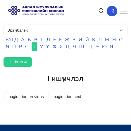
БҮГД
А
Б
В
Г
Д
Е
Ё
Ж
З
И
Й
К
Л
М
Н
О
Ө
П
Р
С
Т
У
Ү
Ф
Х
Ц
Ч
Ш
Щ
Э
Ю
Я
Бүртгүүлэх
Гишүүнчлэл
pagination.previous
pagination.next