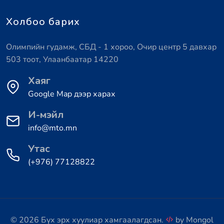
Холбоо барих
Олимпийн гудамж, СБД - 1 хороо, Очир центр 5 давхар
503 тоот, Улаанбаатар 14220
Хаяг
Google Map дээр харах
И-мэйл
info@mto.mn
Утас
(+976) 77128822
© 2026 Бүх эрх хуулиар хамгаалагдсан.
by
Mongol