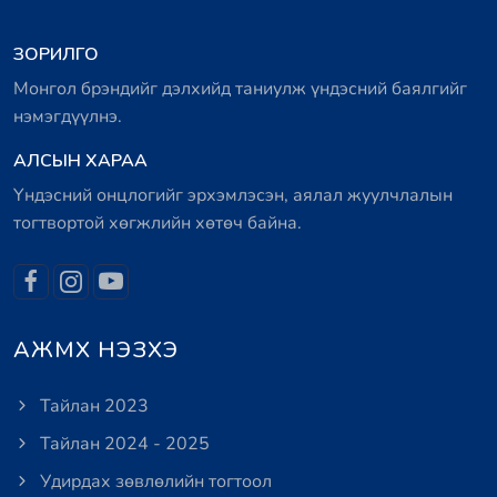
ЗОРИЛГО
Монгол брэндийг дэлхийд таниулж үндэсний баялгийг
нэмэгдүүлнэ.
АЛСЫН ХАРАА
Үндэсний онцлогийг эрхэмлэсэн, аялал жуулчлалын
тогтвортой хөгжлийн хөтөч байна.
АЖМХ НЭЗХЭ
Тайлан 2023
Тайлан 2024 - 2025
Удирдах зөвлөлийн тогтоол