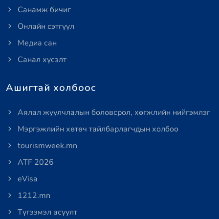
Санамж бичиг
Онлайн сэтгүүл
Медиа сан
Санал хүсэлт
Ашигтай холбоос
Аялал жуулчлалын боловсрол, хөгжлийн нийгэмлэг
Мэргэжлийн хөтөч тайлбарлагчдын холбоо
tourismweek.mn
ATF 2026
eVisa
1212.mn
Түгээмэл асуулт