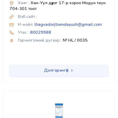
Хаяг :
Хан-Уул дүүрэг 17-р хороо Модун таун
704-301 тоот
Вэб сайт :
И-мэйл:
lhagvadorjtsendayush@gmail.com
Утас :
80029988
Гэрчилгээний дугаар :
№ HL / 0035
Дэлгэрэнгүй