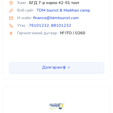
Хаяг :
БГД 7-р хороо 42-51 тоот
Вэб сайт :
TDM tourist & Maikhan camp
И-мэйл:
finance@tdmtourist.com
Утас :
76101232, 88101232
Гэрчилгээний дугаар :
№ ITO / 0260
Дэлгэрэнгүй