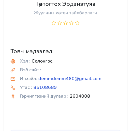
Төртогтох Эрдэнэтуяа
Жуулчны хөтөч тайлбарлагч
Товч мэдээлэл:
Хэл :
Солонгос,
Вэб сайт :
И-мэйл:
demmdemm480@gmail.com
Утас :
85108689
Гэрчилгээний дугаар :
2604008