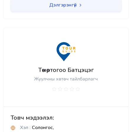
Дэлгэрэнгүй
Төмөртогоо Батцэцэг
Жуулчны хөтөч тайлбарлагч
Товч мэдээлэл:
Хэл :
Солонгос,