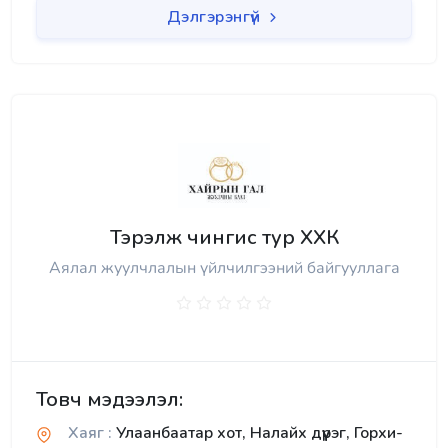
Дэлгэрэнгүй
Тэрэлж чингис тур ХХК
Аялал жуулчлалын үйлчилгээний байгууллага
Товч мэдээлэл:
Хаяг :
Улаанбаатар хот, Налайх дүүрэг, Горхи-