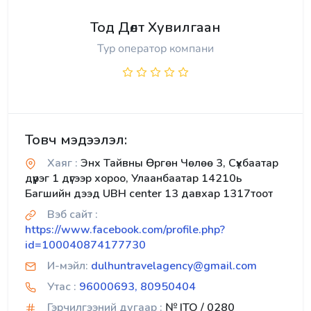
Тод Дөлт Хувилгаан
Тур оператор компани
Товч мэдээлэл:
Хаяг :
Энх Тайвны Өргөн Чөлөө 3, Сүхбаатар
дүүрэг 1 дүгээр хороо, Улаанбаатар 14210ь
Багшийн дээд UBH center 13 давхар 1317тоот
Вэб сайт :
https://www.facebook.com/profile.php?
id=100040874177730
И-мэйл:
dulhuntravelagency@gmail.com
Утас :
96000693, 80950404
Гэрчилгээний дугаар :
№ ITO / 0280