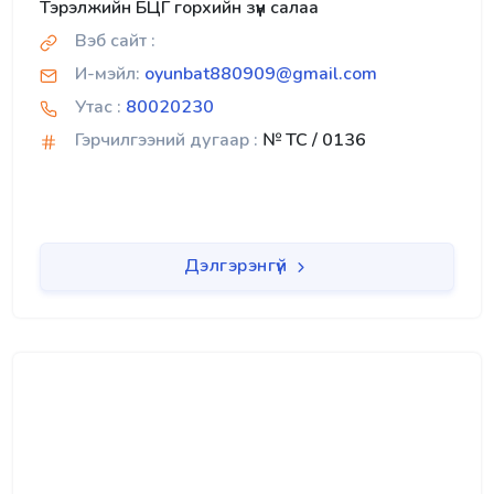
Тэрэлжийн БЦГ горхийн зүүн салаа
Вэб сайт :
И-мэйл:
oyunbat880909@gmail.com
Утас :
80020230
Гэрчилгээний дугаар :
№ TC / 0136
Дэлгэрэнгүй