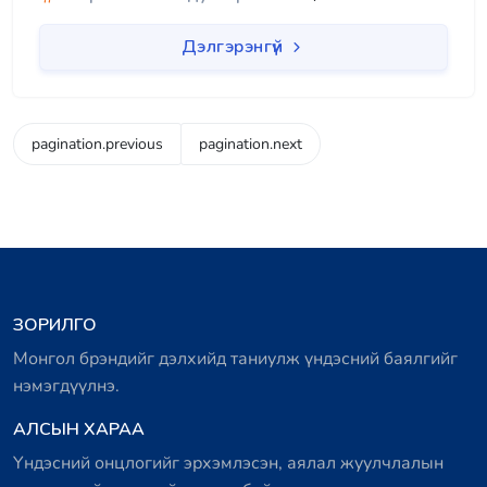
Дэлгэрэнгүй
pagination.previous
pagination.next
ЗОРИЛГО
Монгол брэндийг дэлхийд таниулж үндэсний баялгийг
нэмэгдүүлнэ.
АЛСЫН ХАРАА
Үндэсний онцлогийг эрхэмлэсэн, аялал жуулчлалын