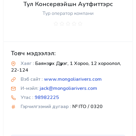
Тул Консервэйшн Аутфиттэрс
Тур оператор компани
Товч мэдээлэл:
Хаяг :
Баянзүрх Дүүрэг, 1 Хороо, 12 хороолол,
22-124
Вэб сайт :
www.mongoliarivers.com
И-мэйл:
jack@mongoliarivers.com
Утас :
98982225
Гэрчилгээний дугаар :
№ ITO / 0320