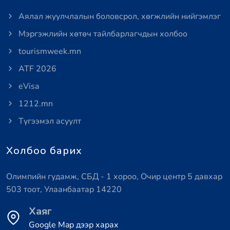
Аялал жуулчлалын боловсрол, хөгжлийн нийгэмлэг
Мэргэжлийн хөтөч тайлбарлагчдын холбоо
tourismweek.mn
ATF 2026
eVisa
1212.mn
Түгээмэл асуулт
Холбоо барих
Олимпийн гудамж, СБД - 1 хороо, Очир центр 5 давхар
503 тоот, Улаанбаатар 14220
Хаяг
Google Map дээр харах