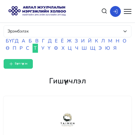
БҮГД
А
Б
В
Г
Д
Е
Ё
Ж
З
И
Й
К
Л
М
Н
О
Ө
П
Р
С
Т
У
Ү
Ф
Х
Ц
Ч
Ш
Щ
Э
Ю
Я
Бүртгүүлэх
Гишүүнчлэл