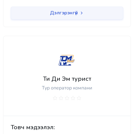
Дэлгэрэнгүй
Ти Ди Эм турист
Тур оператор компани
Товч мэдээлэл: