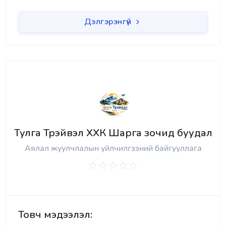
Дэлгэрэнгүй
Тулга Трэйвэл ХХК Шарга зочид буудал
Аялал жуулчлалын үйлчилгээний байгууллага
Товч мэдээлэл: