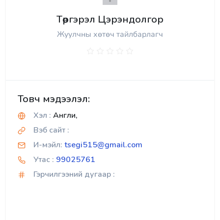
Төргэрэл Цэрэндолгор
Жуулчны хөтөч тайлбарлагч
Товч мэдээлэл:
Хэл :
Англи,
Вэб сайт :
И-мэйл:
tsegi515@gmail.com
Утас :
99025761
Гэрчилгээний дугаар :