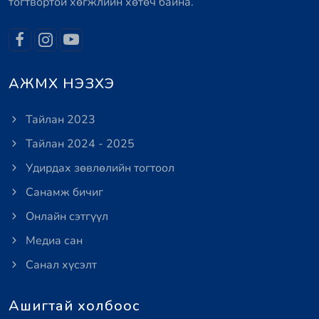
тогтвортой хөгжлийн хөтөч байна.
АЖМХ НЭЗХЭ
Тайлан 2023
Тайлан 2024 - 2025
Удирдах зөвлөлийн тогтоол
Санамж бичиг
Онлайн сэтгүүл
Медиа сан
Санал хүсэлт
Ашигтай холбоос