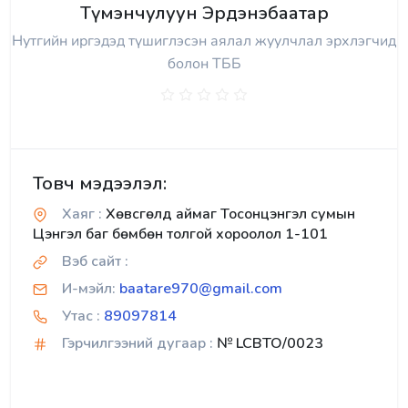
Түмэнчулуун Эрдэнэбаатар
Нутгийн иргэдэд түшиглэсэн аялал жуулчлал эрхлэгчид
болон ТББ
Товч мэдээлэл:
Хаяг :
Хөвсгөлд аймаг Тосонцэнгэл сумын
Цэнгэл баг бөмбөн толгой хороолол 1-101
Вэб сайт :
И-мэйл:
baatare970@gmail.com
Утас :
89097814
Гэрчилгээний дугаар :
№ LCBTO/0023