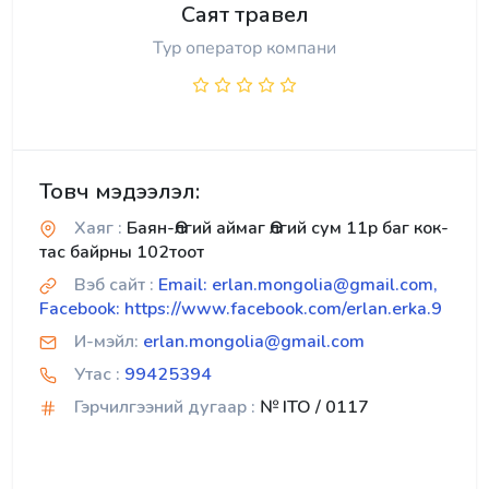
Саят травел
Тур оператор компани
Товч мэдээлэл:
Хаяг :
Баян-Өлгий аймаг Өлгий сум 11р баг кок-
тас байрны 102тоот
Вэб сайт :
Email: erlan.mongolia@gmail.com,
Facebook: https://www.facebook.com/erlan.erka.9
И-мэйл:
erlan.mongolia@gmail.com
Утас :
99425394
Гэрчилгээний дугаар :
№ ITO / 0117