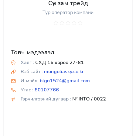
Сүүн зам трейд
Тур оператор компани
Товч мэдээлэл:
Хаяг :
СХД 16 хороо 27-81
Вэб сайт :
mongoliasky.co.kr
И-мэйл:
blgn1524@gmail.com
Утас :
80107766
Гэрчилгээний дугаар :
№ INTO / 0022