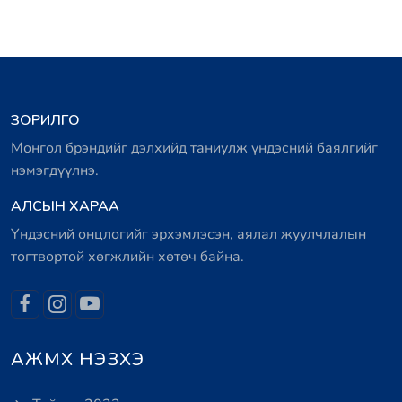
ЗОРИЛГО
Монгол брэндийг дэлхийд таниулж үндэсний баялгийг
нэмэгдүүлнэ.
АЛСЫН ХАРАА
Үндэсний онцлогийг эрхэмлэсэн, аялал жуулчлалын
тогтвортой хөгжлийн хөтөч байна.
АЖМХ НЭЗХЭ