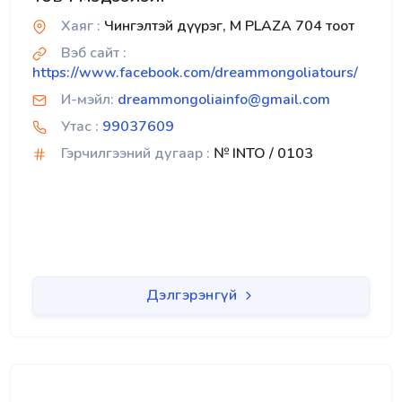
Хаяг :
Чингэлтэй дүүрэг, M PLAZA 704 тоот
Вэб сайт :
https://www.facebook.com/dreammongoliatours/
И-мэйл:
dreammongoliainfo@gmail.com
Утас :
99037609
Гэрчилгээний дугаар :
№ INTO / 0103
Дэлгэрэнгүй