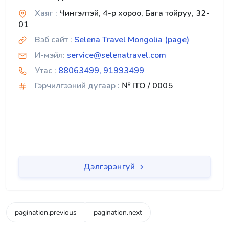
Хаяг :
Чингэлтэй, 4-р хороо, Бага тойруу, 32-
01
Вэб сайт :
Selena Travel Mongolia (page)
И-мэйл:
service@selenatravel.com
Утас :
88063499, 91993499
Гэрчилгээний дугаар :
№ ITO / 0005
Дэлгэрэнгүй
pagination.previous
pagination.next