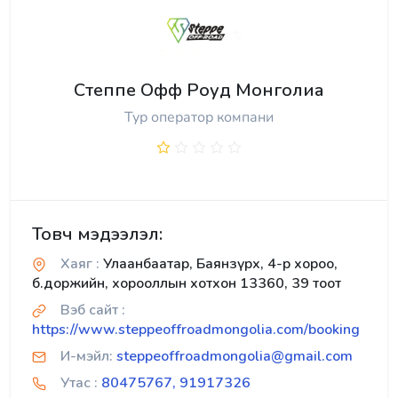
Степпе Офф Роуд Монголиа
Тур оператор компани
Товч мэдээлэл:
Хаяг :
Улаанбаатар, Баянзүрх, 4-р хороо,
б.доржийн, хорооллын хотхон 13360, 39 тоот
Вэб сайт :
https://www.steppeoffroadmongolia.com/booking
И-мэйл:
steppeoffroadmongolia@gmail.com
Утас :
80475767, 91917326