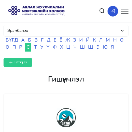
БҮГД
А
Б
В
Г
Д
Е
Ё
Ж
З
И
Й
К
Л
М
Н
О
Ө
П
Р
С
Т
У
Ү
Ф
Х
Ц
Ч
Ш
Щ
Э
Ю
Я
Бүртгүүлэх
Гишүүнчлэл