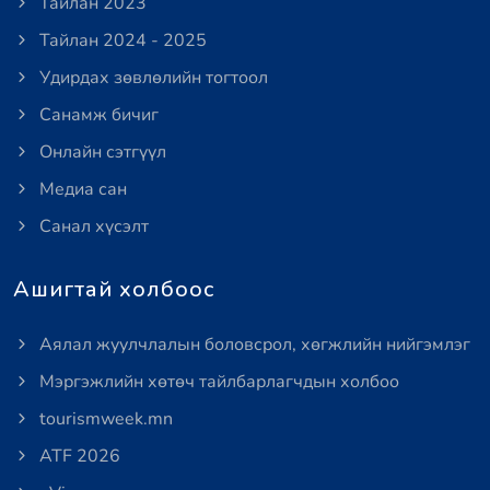
Тайлан 2023
Тайлан 2024 - 2025
Удирдах зөвлөлийн тогтоол
Санамж бичиг
Онлайн сэтгүүл
Медиа сан
Санал хүсэлт
Ашигтай холбоос
Аялал жуулчлалын боловсрол, хөгжлийн нийгэмлэг
Мэргэжлийн хөтөч тайлбарлагчдын холбоо
tourismweek.mn
ATF 2026