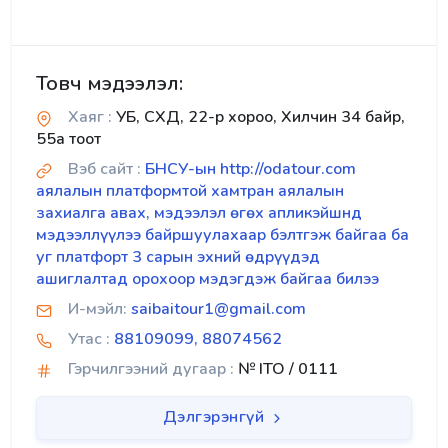
Товч мэдээлэл:
Хаяг :
УБ, СХД, 22-р хороо, Хилчин 34 байр,
55а тоот
Вэб сайт :
БНСУ-ын http://odatour.com
аялалын платформтой хамтран аялалын
захиалга авах, мэдээлэл өгөх апликэйшнд
мэдээллүүлээ байршуулахаар бэлтгэж байгаа ба
уг платфорт 3 сарын эхний өдрүүдэд
ашиглалтад орохоор мэдэгдэж байгаа билээ
И-мэйл:
saibaitour1@gmail.com
Утас :
88109099, 88074562
Гэрчилгээний дугаар :
№ ITO / 0111
Дэлгэрэнгүй