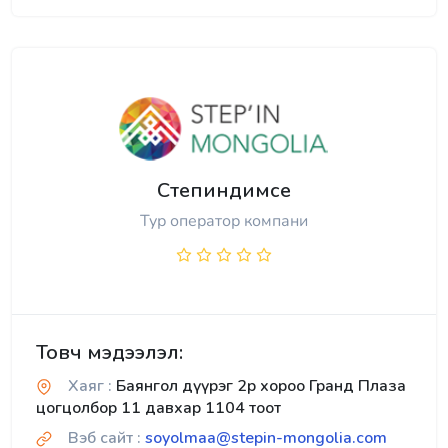
Степиндимсе
Тур оператор компани
Товч мэдээлэл:
Хаяг :
Баянгол дүүрэг 2р хороо Гранд Плаза
цогцолбор 11 давхар 1104 тоот
Вэб сайт :
soyolmaa@stepin-mongolia.com