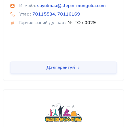
И-мэйл:
soyolmaa@stepin-mongolia.com
Утас :
70115534, 70116169
Гэрчилгээний дугаар :
№ ITO / 0029
Дэлгэрэнгүй