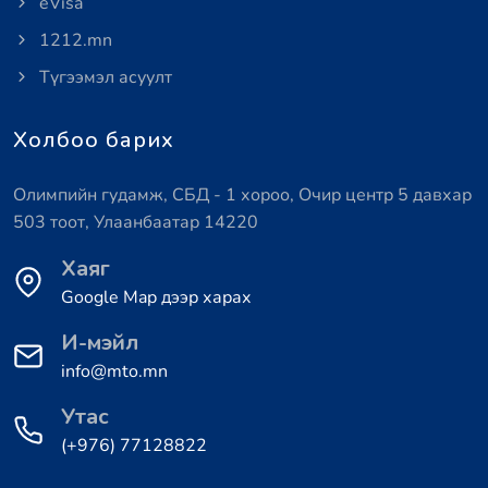
eVisa
1212.mn
Түгээмэл асуулт
Холбоо барих
Олимпийн гудамж, СБД - 1 хороо, Очир центр 5 давхар
503 тоот, Улаанбаатар 14220
Хаяг
Google Map дээр харах
И-мэйл
info@mto.mn
Утас
(+976) 77128822