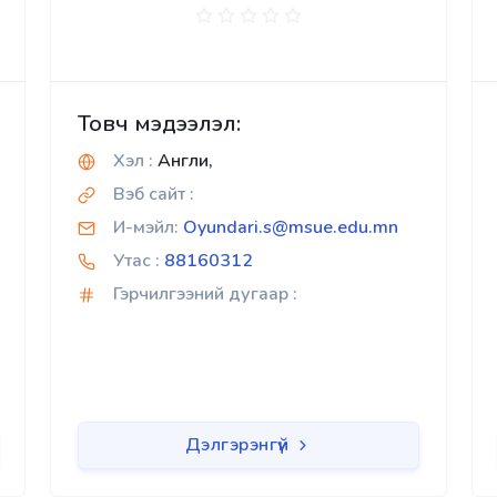
Товч мэдээлэл:
Хэл :
Англи,
Вэб сайт :
И-мэйл:
Oyundari.s@msue.edu.mn
Утас :
88160312
Гэрчилгээний дугаар :
Дэлгэрэнгүй