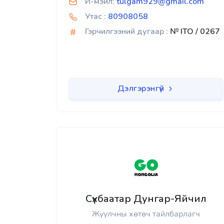
И-мэйл:
tulgam929@gmail.com
Утас :
80908058
Гэрчилгээний дугаар :
№ ITO / 0267
Дэлгэрэнгүй
Сүхбаатар Дунгар-Яйчил
Жуулчны хөтөч тайлбарлагч