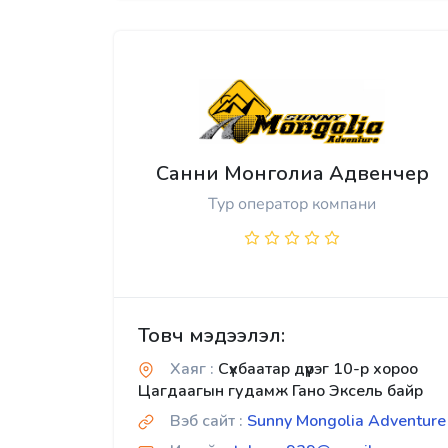
Санни Монголиа Адвенчер
Тур оператор компани
Товч мэдээлэл:
Хаяг :
Сүхбаатар дүүрэг 10-р хороо
Цагдаагын гудамж Гано Эксель байр
Вэб сайт :
Sunny Mongolia Adventure