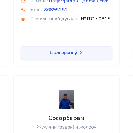
И-мэйл:
Batjargal4901@gmail.com
Утас :
86895252
Гэрчилгээний дугаар :
№ ITO / 0315
Дэлгэрэнгүй
Сосорбарам
Жуулчин тээврийн жолооч