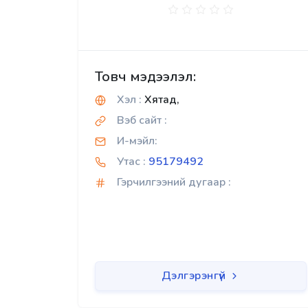
Товч мэдээлэл:
Хэл :
Хятад,
Вэб сайт :
И-мэйл:
Утас :
95179492
Гэрчилгээний дугаар :
Дэлгэрэнгүй