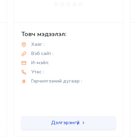
Товч мэдээлэл:
Хаяг :
Вэб сайт :
И-мэйл:
Утас :
Гэрчилгээний дугаар :
Дэлгэрэнгүй