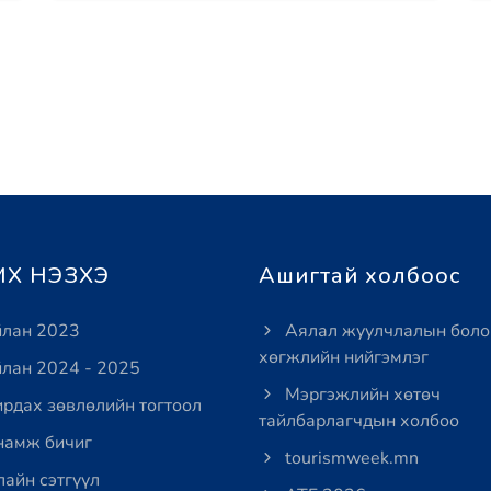
Х НЭЗХЭ
Ашигтай холбоос
лан 2023
Аялал жуулчлалын боло
хөгжлийн нийгэмлэг
лан 2024 - 2025
Мэргэжлийн хөтөч
рдах зөвлөлийн тогтоол
тайлбарлагчдын холбоо
амж бичиг
tourismweek.mn
айн сэтгүүл