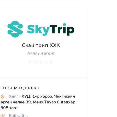
Скай трип ХХК
Аяллын агент
Товч мэдээлэл:
Хаяг :
ХУД, 1-р хороо, Чингисийн
өргөн чөлөө 39, Мөнх Тауэр 8 давхар
805 тоот
Вэб сайт :