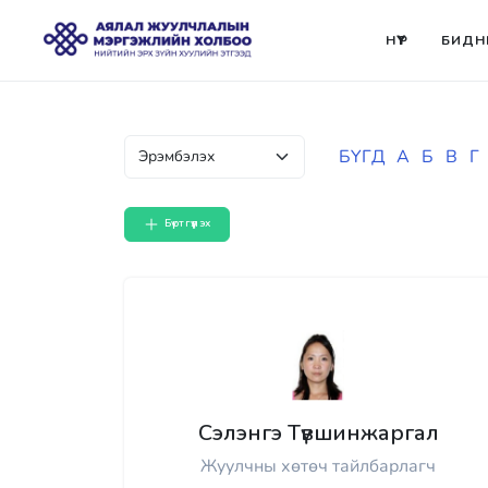
НҮҮР
БИДН
БҮГД
А
Б
В
Г
Бүртгүүлэх
Сэлэнгэ Түвшинжаргал
Жуулчны хөтөч тайлбарлагч