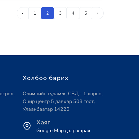
‹
1
2
3
4
5
›
Холбоо барих
всрол,
Олимпийн гудамж, СБД - 1 хороо,
Очир центр 5 давхар 503 тоот,
Улаанбаатар 14220
Хаяг
Google Map дээр харах