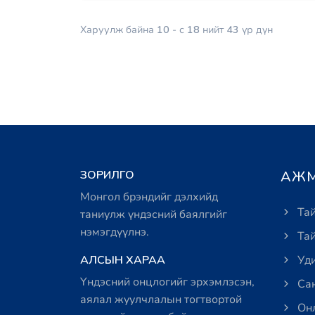
Харуулж байна
10
- с
18
нийт
43
үр дүн
ЗОРИЛГО
АЖМ
Монгол брэндийг дэлхийд
Тай
таниулж үндэсний баялгийг
нэмэгдүүлнэ.
Тай
АЛСЫН ХАРАА
Уди
Үндэсний онцлогийг эрхэмлэсэн,
Сан
аялал жуулчлалын тогтвортой
Онл