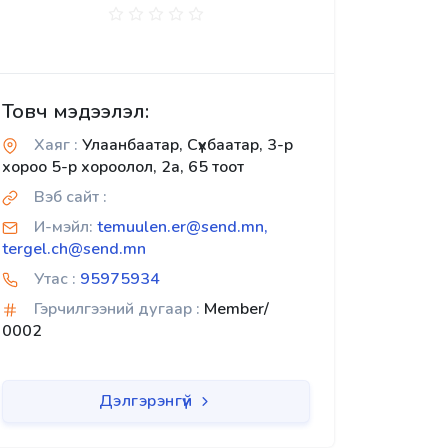
Товч мэдээлэл:
Хаяг :
Улаанбаатар, Сүхбаатар, 3-р
хороо 5-р хороолол, 2а, 65 тоот
Вэб сайт :
И-мэйл:
temuulen.er@send.mn,
tergel.ch@send.mn
Утас :
95975934
Гэрчилгээний дугаар :
Member/
0002
Дэлгэрэнгүй