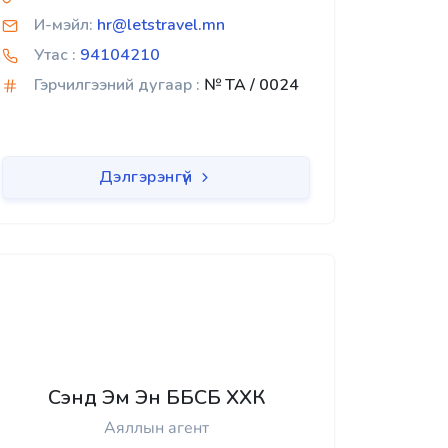
И-мэйл:
hr@letstravel.mn
Утас :
94104210
Гэрчилгээний дугаар :
№ TA / 0024
Дэлгэрэнгүй
Сэнд Эм Эн ББСБ ХХК
Аяллын агент