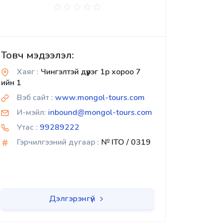
Товч мэдээлэл:
Хаяг :
Чингэлтэй дүүрэг 1р хороо 7
ийн 1
Вэб сайт :
www.mongol-tours.com
И-мэйл:
inbound@mongol-tours.com
Утас :
99289222
Гэрчилгээний дугаар :
№ ITO / 0319
Дэлгэрэнгүй