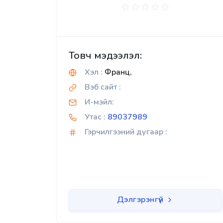
Товч мэдээлэл:
Хэл :
Франц,
Вэб сайт :
И-мэйл:
Утас :
89037989
Гэрчилгээний дугаар :
Дэлгэрэнгүй