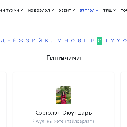
ИЙ ТУХАЙ
МЭДЭЭЛЭЛ
ЭВЕНТ
БҮРТГЭЛ
ТҮНШ
TO
Д
Е
Ё
Ж
З
И
Й
К
Л
М
Н
О
Ө
П
Р
С
Т
У
Ү
Ф
Гишүүнчлэл
Сэргэлэн Оюундарь
Жуулчны хөтөч тайлбарлагч