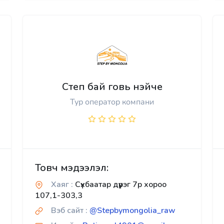
Степ бай говь нэйче
Тур оператор компани
Товч мэдээлэл:
Хаяг :
Сүхбаатар дүүрэг 7р хороо
107,1-303,3
Вэб сайт :
@Stepbymongolia_raw