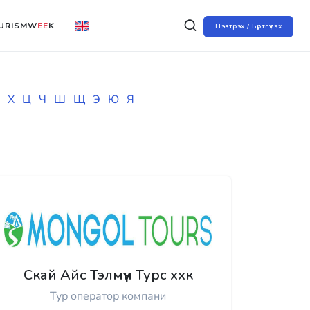
URISMW
EE
K
Нэвтрэх / Бүртгүүлэх
Х
Ц
Ч
Ш
Щ
Э
Ю
Я
Скай Айс Тэлмүүн Турс ххк
Тур оператор компани