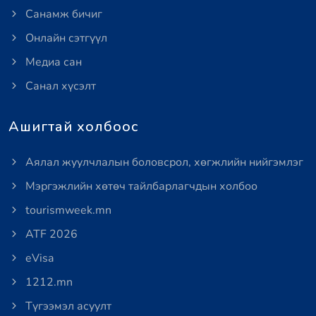
Санамж бичиг
Онлайн сэтгүүл
Медиа сан
Санал хүсэлт
Ашигтай холбоос
Аялал жуулчлалын боловсрол, хөгжлийн нийгэмлэг
Мэргэжлийн хөтөч тайлбарлагчдын холбоо
tourismweek.mn
ATF 2026
eVisa
1212.mn
Түгээмэл асуулт