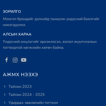
ЗОРИЛГО
Монгол брэндийг дэлхийд таниулж үндэсний баялгийг
нэмэгдүүлнэ.
АЛСЫН ХАРАА
Үндэсний онцлогийг эрхэмлэсэн, аялал жуулчлалын
тогтвортой хөгжлийн хөтөч байна.
АЖМХ НЭЗХЭ
Тайлан 2023
Тайлан 2024 - 2025
Удирдах зөвлөлийн тогтоол