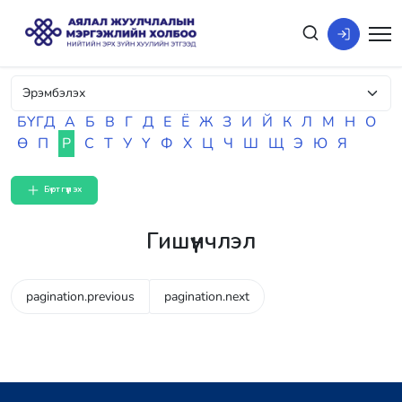
БҮГД
А
Б
В
Г
Д
Е
Ё
Ж
З
И
Й
К
Л
М
Н
О
Ө
П
Р
С
Т
У
Ү
Ф
Х
Ц
Ч
Ш
Щ
Э
Ю
Я
Бүртгүүлэх
Гишүүнчлэл
pagination.previous
pagination.next