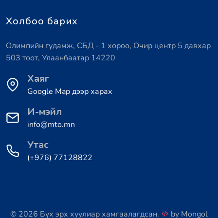
Холбоо барих
Олимпийн гудамж, СБД - 1 хороо, Очир центр 5 давхар
503 тоот, Улаанбаатар 14220
Хаяг
Google Map дээр харах
И-мэйл
info@mto.mn
Утас
(+976) 77128822
© 2026 Бүх эрх хуулиар хамгаалагдсан.
by
Mongol