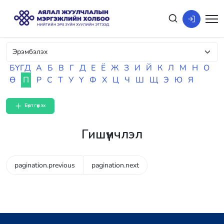
БҮГД
А
Б
В
Г
Д
Е
Ё
Ж
З
И
Й
К
Л
М
Н
О
Ө
П
Р
С
Т
У
Ү
Ф
Х
Ц
Ч
Ш
Щ
Э
Ю
Я
Бүртгүүлэх
Гишүүнчлэл
pagination.previous
pagination.next