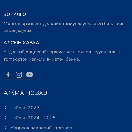
ЗОРИЛГО
Монгол брэндийг дэлхийд таниулж үндэсний баялгийг
нэмэгдүүлнэ.
АЛСЫН ХАРАА
Үндэсний онцлогийг эрхэмлэсэн, аялал жуулчлалын
тогтвортой хөгжлийн хөтөч байна.
АЖМХ НЭЗХЭ
Тайлан 2023
Тайлан 2024 - 2025
Удирдах зөвлөлийн тогтоол