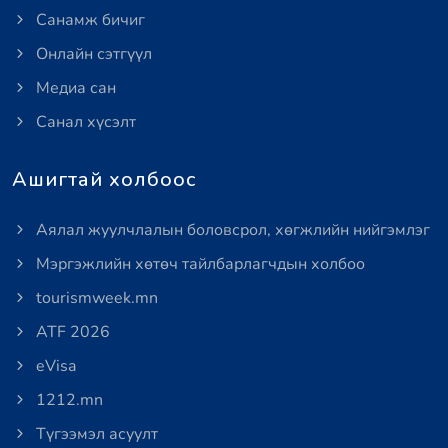
Санамж бичиг
Онлайн сэтгүүл
Медиа сан
Санал хүсэлт
Ашигтай холбоос
Аялал жуулчлалын боловсрол, хөгжлийн нийгэмлэг
Мэргэжлийн хөтөч тайлбарлагчдын холбоо
tourismweek.mn
ATF 2026
eVisa
1212.mn
Түгээмэл асуулт