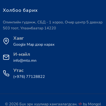
Холбоо барих
Олимпийн гудамж, СБД - 1 хороо, Очир центр 5 давхар
503 тоот, Улаанбаатар 14220
Хаяг
Google Map дээр харах
И-мэйл
info@mto.mn
Утас
(+976) 77128822
© 2026 Бүх эрх хуулиар хамгаалагдсан.
by
Mongol