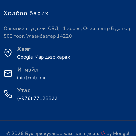
Холбоо барих
Олимпийн гудамж, СБД - 1 хороо, Очир центр 5 давхар
503 тоот, Улаанбаатар 14220
Хаяг
Google Map дээр харах
И-мэйл
info@mto.mn
Утас
(+976) 77128822
© 2026 Бүх эрх хуулиар хамгаалагдсан.
by
Mongol