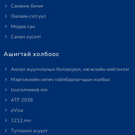
Санамж бичиг
Онлайн сэтгүүл
Медиа сан
Санал хүсэлт
Ашигтай холбоос
Аялал жуулчлалын боловсрол, хөгжлийн нийгэмлэг
Мэргэжлийн хөтөч тайлбарлагчдын холбоо
tourismweek.mn
ATF 2026
eVisa
1212.mn
Түгээмэл асуулт