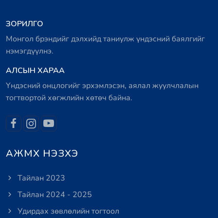
ЗОРИЛГО
Монгол брэндийг дэлхийд таниулж үндэсний баялгийг
нэмэгдүүлнэ.
АЛСЫН ХАРАА
Үндэсний онцлогийг эрхэмлэсэн, аялал жуулчлалын
тогтвортой хөгжлийн хөтөч байна.
АЖМХ НЭЗХЭ
Тайлан 2023
Тайлан 2024 - 2025
Удирдах зөвлөлийн тогтоол