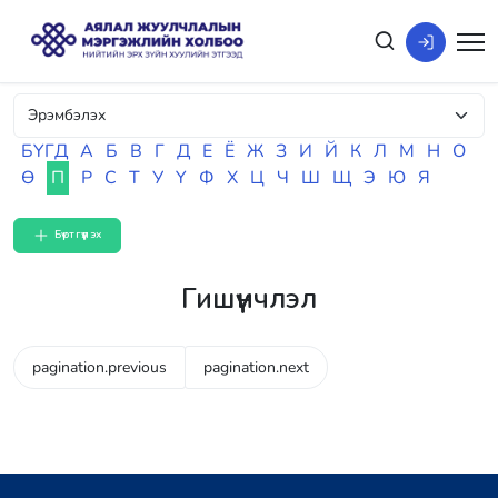
БҮГД
А
Б
В
Г
Д
Е
Ё
Ж
З
И
Й
К
Л
М
Н
О
Ө
П
Р
С
Т
У
Ү
Ф
Х
Ц
Ч
Ш
Щ
Э
Ю
Я
Бүртгүүлэх
Гишүүнчлэл
pagination.previous
pagination.next