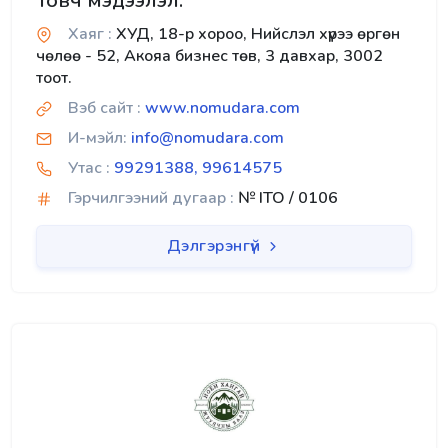
Товч мэдээлэл:
Хаяг :
ХУД, 18-р хороо, Нийслэл хүрээ өргөн
чөлөө - 52, Акояа бизнес төв, 3 давхар, 3002
тоот.
Вэб сайт :
www.nomudara.com
И-мэйл:
info@nomudara.com
Утас :
99291388, 99614575
Гэрчилгээний дугаар :
№ ITO / 0106
Дэлгэрэнгүй