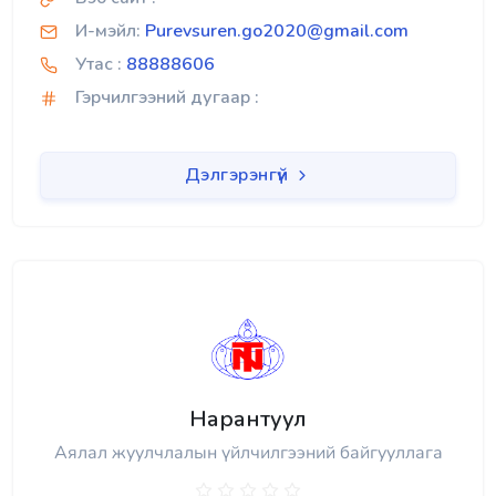
И-мэйл:
Purevsuren.go2020@gmail.com
Утас :
88888606
Гэрчилгээний дугаар :
Дэлгэрэнгүй
Нарантуул
Аялал жуулчлалын үйлчилгээний байгууллага