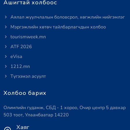
Ашигтай холбоос
Аялал жуулчлалын боловсрол, хөгжлийн нийгэмлэг
Мэргэжлийн хөтөч тайлбарлагчдын холбоо
tourismweek.mn
ATF 2026
eVisa
1212.mn
Түгээмэл асуулт
Холбоо барих
Олимпийн гудамж, СБД - 1 хороо, Очир центр 5 давхар
503 тоот, Улаанбаатар 14220
Хаяг