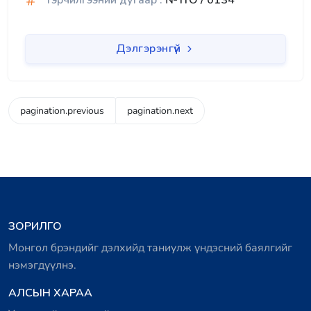
Гэрчилгээний дугаар :
№ ITO / 0134
Дэлгэрэнгүй
pagination.previous
pagination.next
ЗОРИЛГО
Монгол брэндийг дэлхийд таниулж үндэсний баялгийг
нэмэгдүүлнэ.
АЛСЫН ХАРАА