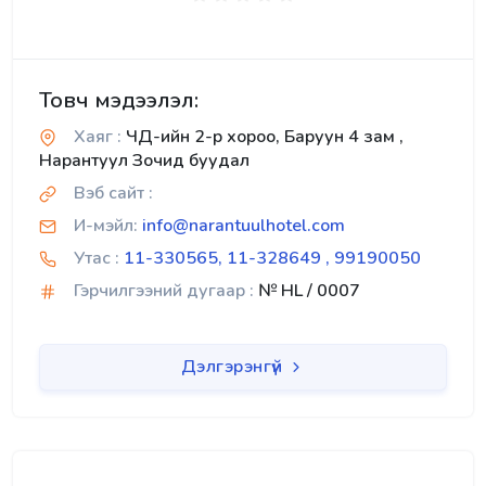
Товч мэдээлэл:
Хаяг :
ЧД-ийн 2-р хороо, Баруун 4 зам ,
Нарантуул Зочид буудал
Вэб сайт :
И-мэйл:
info@narantuulhotel.com
Утас :
11-330565, 11-328649 , 99190050
Гэрчилгээний дугаар :
№ HL / 0007
Дэлгэрэнгүй