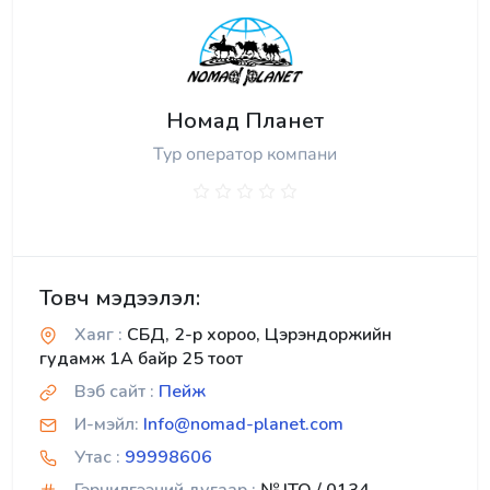
Номад Планет
Тур оператор компани
Товч мэдээлэл:
Хаяг :
СБД, 2-р хороо, Цэрэндоржийн
гудамж 1А байр 25 тоот
Вэб сайт :
Пейж
И-мэйл:
Info@nomad-planet.com
Утас :
99998606