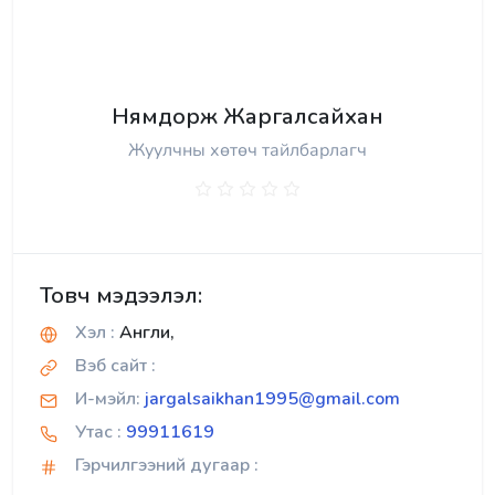
Нямдорж Жаргалсайхан
Жуулчны хөтөч тайлбарлагч
Товч мэдээлэл:
Хэл :
Англи,
Вэб сайт :
И-мэйл:
jargalsaikhan1995@gmail.com
Утас :
99911619
Гэрчилгээний дугаар :