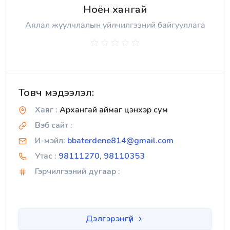
Ноён хангай
Аялал жуулчлалын үйлчилгээний байгууллага
Товч мэдээлэл:
Хаяг :
Архангай аймаг цэнхэр сум
Вэб сайт :
И-мэйл:
bbaterdene814@gmail.com
Утас :
98111270, 98110353
Гэрчилгээний дугаар :
Дэлгэрэнгүй