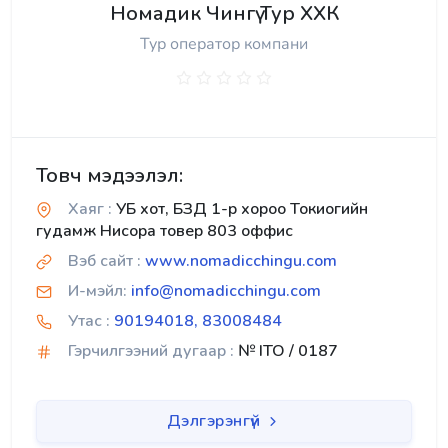
Номадик Чингү Тур ХХК
Тур оператор компани
Товч мэдээлэл:
Хаяг :
УБ хот, БЗД 1-р хороо Токиогийн
гудамж Нисора товер 803 оффис
Вэб сайт :
www.nomadicchingu.com
И-мэйл:
info@nomadicchingu.com
Утас :
90194018, 83008484
Гэрчилгээний дугаар :
№ ITO / 0187
Дэлгэрэнгүй