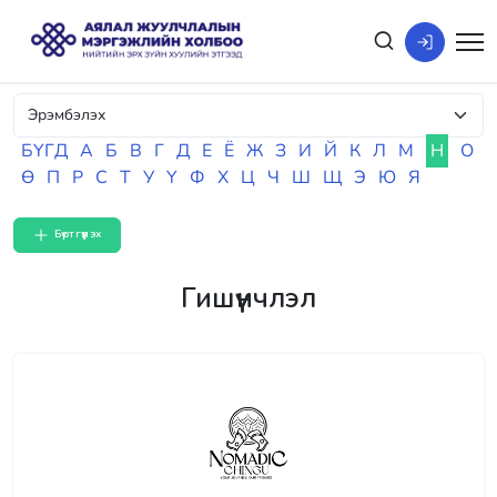
БҮГД
А
Б
В
Г
Д
Е
Ё
Ж
З
И
Й
К
Л
М
Н
О
Ө
П
Р
С
Т
У
Ү
Ф
Х
Ц
Ч
Ш
Щ
Э
Ю
Я
Бүртгүүлэх
Гишүүнчлэл