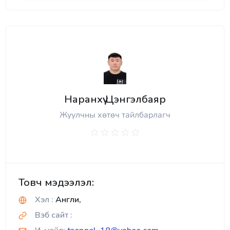
Наранхүү Цэнгэлбаяр
Жуулчны хөтөч тайлбарлагч
Товч мэдээлэл:
Хэл :
Англи,
Вэб сайт :