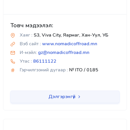
Товч мэдээлэл:
Хаяг :
S3, Viva City, Яармаг, Хан-Уул, УБ
Вэб сайт :
www.nomadicoffroad.mn
И-мэйл:
gz@nomadicoffroad.mn
Утас :
86111122
Гэрчилгээний дугаар :
№ ITO / 0185
Дэлгэрэнгүй