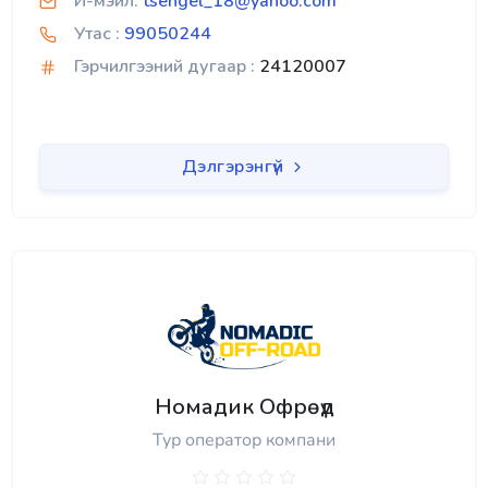
И-мэйл:
tsengel_18@yahoo.com
Утас :
99050244
Гэрчилгээний дугаар :
24120007
Дэлгэрэнгүй
Номадик Офрөүд
Тур оператор компани