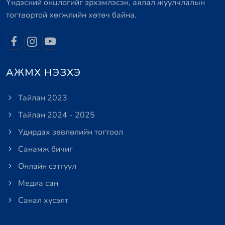
Үндэсний онцлогийг эрхэмлэсэн, аялал жуулчлалын
тогтвортой хөгжлийн хөтөч байна.
АЖМХ НЭЗХЭ
Тайлан 2023
Тайлан 2024 - 2025
Удирдах зөвлөлийн тогтоол
Санамж бичиг
Онлайн сэтгүүл
Медиа сан
Санал хүсэлт