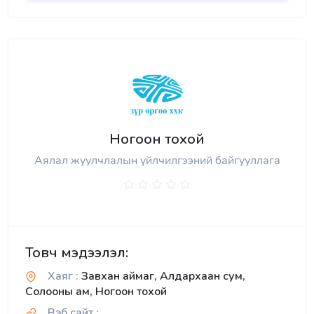
Ногоон тохой
Аялал жуулчлалын үйлчилгээний байгууллага
Товч мэдээлэл:
Хаяг :
Завхан аймаг, Алдархаан сум,
Солооны ам, Ногоон тохой
Вэб сайт :