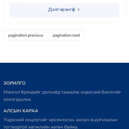
Дэлгэрэнгүй
pagination.previous
pagination.next
ЗОРИЛГО
Монгол брэндийг дэлхийд таниулж үндэсний баялгийг
нэмэгдүүлнэ.
АЛСЫН ХАРАА
Үндэсний онцлогийг эрхэмлэсэн, аялал жуулчлалын
тогтвортой хөгжлийн хөтөч байна.