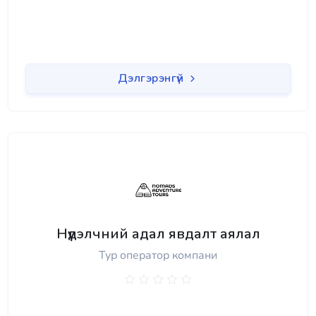
Дэлгэрэнгүй
Нүүдэлчний адал явдалт аялал
Тур оператор компани