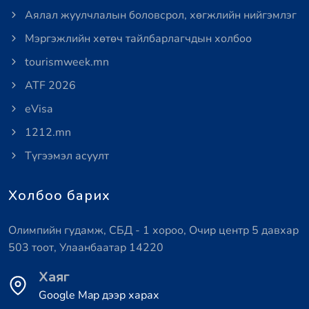
Аялал жуулчлалын боловсрол, хөгжлийн нийгэмлэг
Мэргэжлийн хөтөч тайлбарлагчдын холбоо
tourismweek.mn
ATF 2026
eVisa
1212.mn
Түгээмэл асуулт
Холбоо барих
Олимпийн гудамж, СБД - 1 хороо, Очир центр 5 давхар
503 тоот, Улаанбаатар 14220
Хаяг
Google Map дээр харах