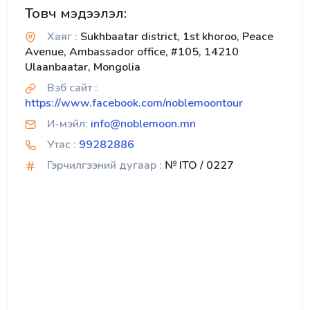
Товч мэдээлэл:
Хаяг :
Sukhbaatar district, 1st khoroo, Peace
Avenue, Ambassador office, #105, 14210
Ulaanbaatar, Mongolia
Вэб сайт :
https://www.facebook.com/noblemoontour
И-мэйл:
info@noblemoon.mn
Утас :
99282886
Гэрчилгээний дугаар :
№ ITO / 0227