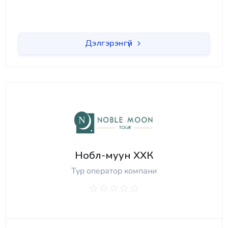
Дэлгэрэнгүй
Нобл-муун ХХК
Тур оператор компани