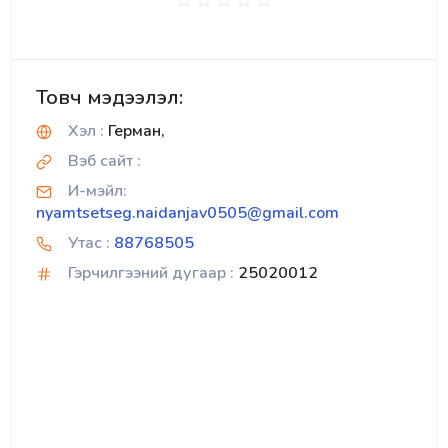
Товч мэдээлэл:
Хэл :
Герман,
Вэб сайт :
И-мэйл:
nyamtsetseg.naidanjav0505@gmail.com
Утас :
88768505
Гэрчилгээний дугаар :
25020012