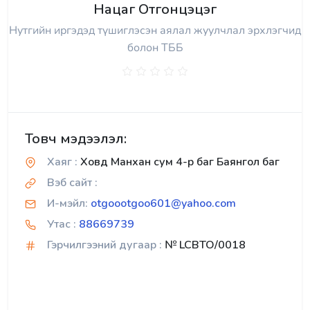
Нацаг Отгонцэцэг
Нутгийн иргэдэд түшиглэсэн аялал жуулчлал эрхлэгчид
болон ТББ
Товч мэдээлэл:
Хаяг :
Ховд Манхан сум 4-р баг Баянгол баг
Вэб сайт :
И-мэйл:
otgoootgoo601@yahoo.com
Утас :
88669739
Гэрчилгээний дугаар :
№ LCBTO/0018