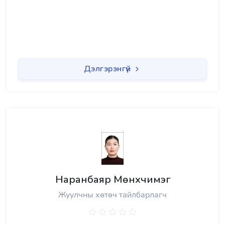
Дэлгэрэнгүй
Наранбаяр Мөнхчимэг
Жуулчны хөтөч тайлбарлагч