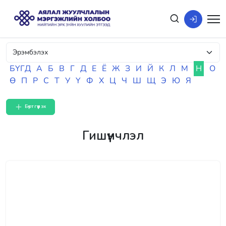
БҮГД
А
Б
В
Г
Д
Е
Ё
Ж
З
И
Й
К
Л
М
Н
О
Ө
П
Р
С
Т
У
Ү
Ф
Х
Ц
Ч
Ш
Щ
Э
Ю
Я
Бүртгүүлэх
Гишүүнчлэл