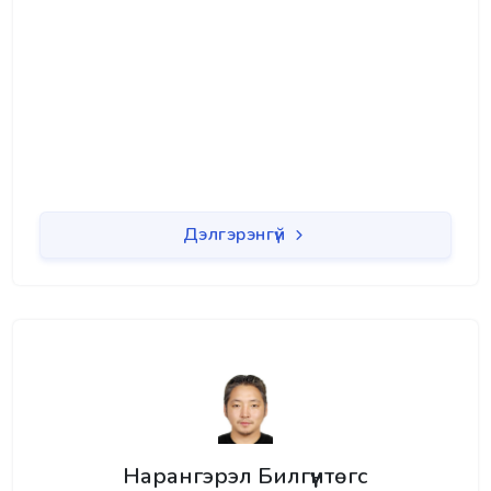
Дэлгэрэнгүй
Нарангэрэл Билгүүнтөгс