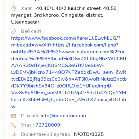
Хаяг :
40.40/1.40/2 Juulchin street, 40.50
myangat, 3rd khoroo, Chingeltei district,
Ulaanbaatar
Вэб сайт :
https://www.facebook.com/share/1JJELwMJ1G/?
mibextid=wwXIfr https://l.facebook.com/l.php?
u=https%3A%2F%2Fwww.instagram.com%2Fnu
dentour%2F%3Ffbclid%3DIwZXh0bgNhZW0CMT
AAAR39dTnjerjKJtSMCS3e5Tt79eSbW-
LvDEMVjbHcnx71448Q7KPZeddkDwU_aem_ZwR
tvcE8y22jRq69cs0o0w&h=AT3KlwoRiNutszBxctb
rDKYY9bichSx64O-z0OIfLOei1YUFooJmg4J-
Vw8v8p6NHm_wxM8Tb2JkVpCz5dzLh4ZcQg2YM
LnrmlD3hbHoHQCjetmOnE_zVRiTXZhucxjvlDOnb
w
И-мэйл:
info@nudentour.mn
Утас :
72728009
Гэрчилгээний дугаар :
№OTO/0025