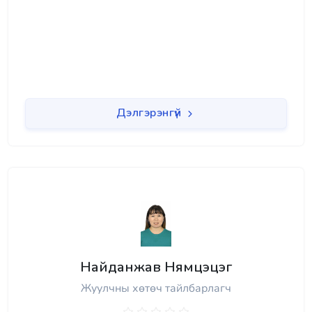
Дэлгэрэнгүй
Найданжав Нямцэцэг
Жуулчны хөтөч тайлбарлагч