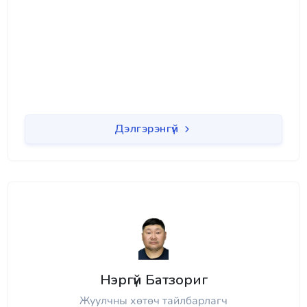
Дэлгэрэнгүй
Нэргүй Батзориг
Жуулчны хөтөч тайлбарлагч