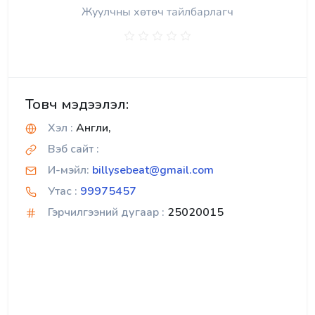
Жуулчны хөтөч тайлбарлагч
Товч мэдээлэл:
Хэл :
Англи,
Вэб сайт :
И-мэйл:
billysebeat@gmail.com
Утас :
99975457
Гэрчилгээний дугаар :
25020015