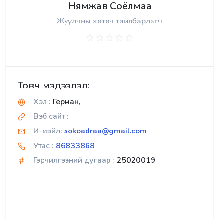
Нямжав Соёлмаа
Жуулчны хөтөч тайлбарлагч
Товч мэдээлэл:
Хэл :
Герман,
Вэб сайт :
И-мэйл:
sokoadraa@gmail.com
Утас :
86833868
Гэрчилгээний дугаар :
25020019