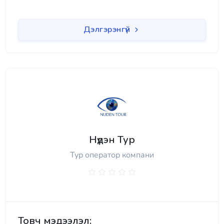
Дэлгэрэнгүй
Нүдэн Тур
Тур оператор компани
Товч мэдээлэл: