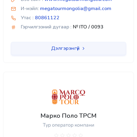
И-мэйл:
megatourmongolia@gmail.com
Утас :
80861122
Гэрчилгээний дугаар :
№ ITO / 0093
Дэлгэрэнгүй
Марко Поло ТРСМ
Тур оператор компани