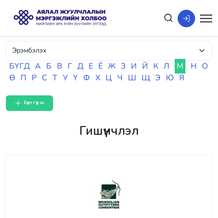
БҮГД
А
Б
В
Г
Д
Е
Ё
Ж
З
И
Й
К
Л
М
Н
О
Ө
П
Р
С
Т
У
Ү
Ф
Х
Ц
Ч
Ш
Щ
Э
Ю
Я
Бүртгүүлэх
Гишүүнчлэл