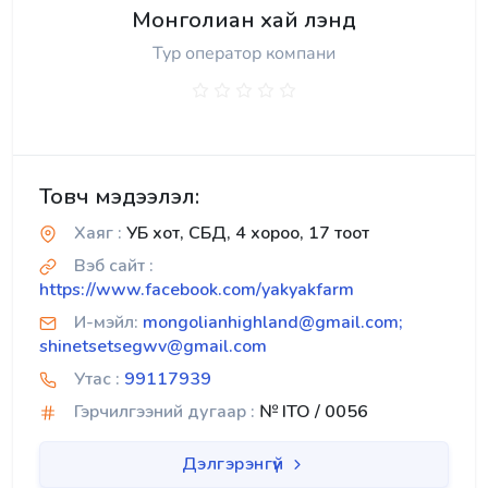
Монголиан хай лэнд
Тур оператор компани
Товч мэдээлэл:
Хаяг :
УБ хот, СБД, 4 хороо, 17 тоот
Вэб сайт :
https://www.facebook.com/yakyakfarm
И-мэйл:
mongolianhighland@gmail.com;
shinetsetsegwv@gmail.com
Утас :
99117939
Гэрчилгээний дугаар :
№ ITO / 0056
Дэлгэрэнгүй