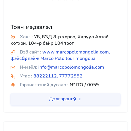
Товч мэдээлэл:
Хаяг :
УБ, БЗД 8-р хороо, Харуул Алтай
хотхон, 104-р байр 104 тоот
Вэб сайт :
www.marcopolomongolia.com,
фэйсбүүк пэйж Marco Polo tour mongolia
И-мэйл:
info@marcopolomongolia.com
Утас :
88222112, 77772992
Гэрчилгээний дугаар :
№ ITO / 0059
Дэлгэрэнгүй