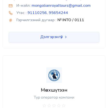
И-мэйл:
mongolianroyaltours@gmail.com
Утас :
91110256, 95654244
Гэрчилгээний дугаар :
№ INTO / 0111
Дэлгэрэнгүй
Мөнхшүтээн
Тур оператор компани