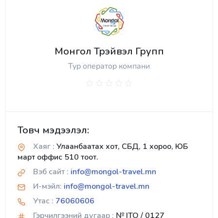
Монгол Трэйвэл Групп
Тур оператор компани
Товч мэдээлэл:
Хаяг :
Улаанбаатах хот, СБД, 1 хороо, ЮБ
март оффис 510 тоот.
Вэб сайт :
info@mongol-travel.mn
И-мэйл:
info@mongol-travel.mn
Утас :
76060606
Гэрчилгээний дугаар :
№ ITO / 0127