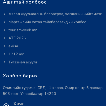
Ашигтай холбоос
Аялал жуулчлалын боловсрол, хөгжлийн нийгэмлэг
Мэргэжлийн хөтөч тайлбарлагчдын холбоо
tourismweek.mn
ATF 2026
eVisa
1212.mn
Түгээмэл асуулт
Холбоо барих
Олимпийн гудамж, СБД - 1 хороо, Очир центр 5 давхар
503 тоот, Улаанбаатар 14220
Хаяг