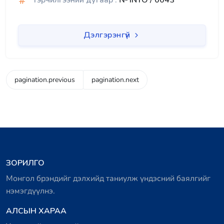
Гэрчилгээний дугаар :
№ INTO / 0043
Дэлгэрэнгүй
pagination.previous
pagination.next
ЗОРИЛГО
Монгол брэндийг дэлхийд таниулж үндэсний баялгийг
нэмэгдүүлнэ.
АЛСЫН ХАРАА