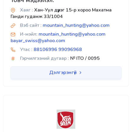
Товч мэдээлэл:
Хаяг :
Хан-Уул дүүрэг 15-р хороо Махатма
Ганди гудамж 33/1004
Вэб сайт :
mountain_hunting@yahoo.com
И-мэйл:
mountain_hunting@yahoo.com
bayar_swiss@yahoo.com
Утас :
88106996 99096968
Гэрчилгээний дугаар :
№ ITO / 0095
Дэлгэрэнгүй