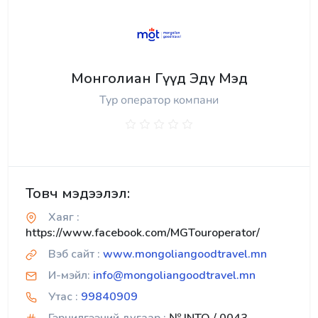
Монголиан Гүүд Эдү Мэд
Тур оператор компани
Товч мэдээлэл:
Хаяг :
https://www.facebook.com/MGTouroperator/
Вэб сайт :
www.mongoliangoodtravel.mn
И-мэйл:
info@mongoliangoodtravel.mn
Утас :
99840909