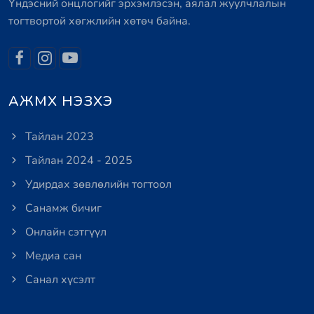
Үндэсний онцлогийг эрхэмлэсэн, аялал жуулчлалын
тогтвортой хөгжлийн хөтөч байна.
АЖМХ НЭЗХЭ
Тайлан 2023
Тайлан 2024 - 2025
Удирдах зөвлөлийн тогтоол
Санамж бичиг
Онлайн сэтгүүл
Медиа сан
Санал хүсэлт