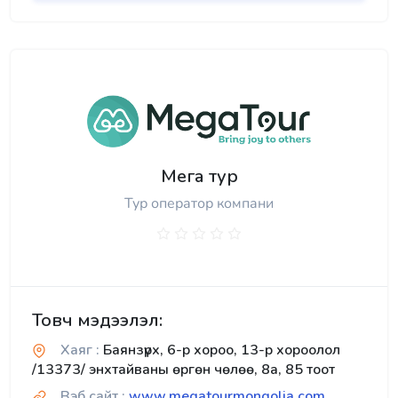
Мега тур
Тур оператор компани
Товч мэдээлэл:
Хаяг :
Баянзүрх, 6-р хороо, 13-р хороолол
/13373/ энхтайваны өргөн чөлөө, 8а, 85 тоот
Вэб сайт :
www.megatourmongolia.com