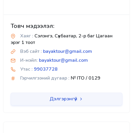
Товч мэдээлэл:
Хаяг :
Сэлэнгэ, Сүхбаатар, 2-р баг Цагаан
эрэг 1 тоот
Вэб сайт :
bayaktour@gmail.com
И-мэйл:
bayaktour@gmail.com
Утас :
99037728
Гэрчилгээний дугаар :
№ ITO / 0129
Дэлгэрэнгүй