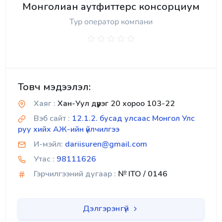
Монголиан аутфиттерс консорциум
Тур оператор компани
Товч мэдээлэл:
Хаяг :
Хан-Уул дүүрэг 20 хороо 103-22
Вэб сайт :
12.1.2. бусад улсаас Монгол Улс
руу хийх АЖ-ийн үйлчилгээ
И-мэйл:
dariisuren@gmail.com
Утас :
98111626
Гэрчилгээний дугаар :
№ ITO / 0146
Дэлгэрэнгүй