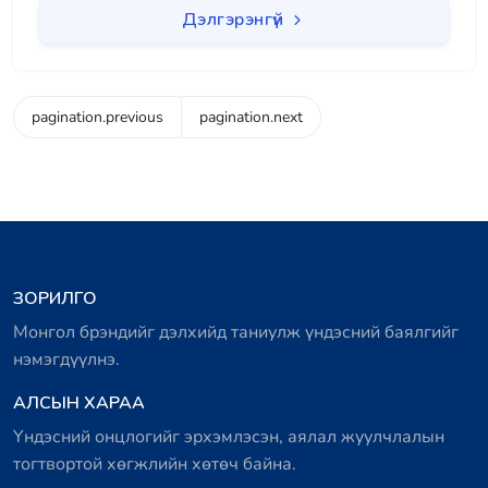
Дэлгэрэнгүй
pagination.previous
pagination.next
ЗОРИЛГО
Монгол брэндийг дэлхийд таниулж үндэсний баялгийг
нэмэгдүүлнэ.
АЛСЫН ХАРАА
Үндэсний онцлогийг эрхэмлэсэн, аялал жуулчлалын
тогтвортой хөгжлийн хөтөч байна.