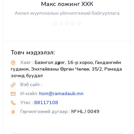
Макс ложинг ХХК
Аялал жуулчлалын үйлчилгээний байгууллага
Товч мэдээлэл:
Хаяг :
Баянгол дүүрэг, 16-р хороо, Гандангийн
гудамж, Энхтайваны Өргөн Чөлөө, 35/2, Рамада
зочид буудал
Вэб сайт :
И-мэйл:
hsm@ramadaub.mn
Утас :
88117108
Гэрчилгээний дугаар :
№ HL / 0049