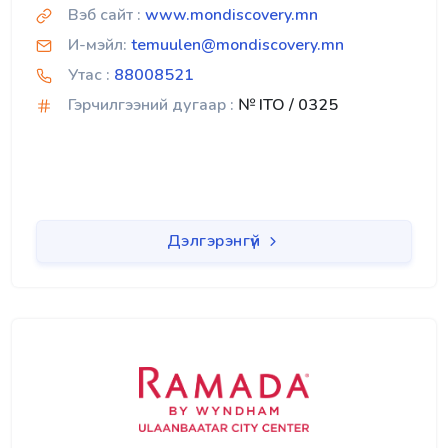
Вэб сайт :
www.mondiscovery.mn
И-мэйл:
temuulen@mondiscovery.mn
Утас :
88008521
Гэрчилгээний дугаар :
№ ITO / 0325
Дэлгэрэнгүй