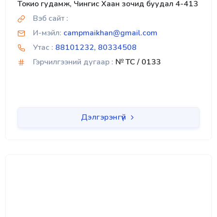
Токио гудамж, Чингис Хаан зочид буудал 4-413
Вэб сайт :
И-мэйл:
campmaikhan@gmail.com
Утас :
88101232, 80334508
Гэрчилгээний дугаар :
№ TC / 0133
Дэлгэрэнгүй