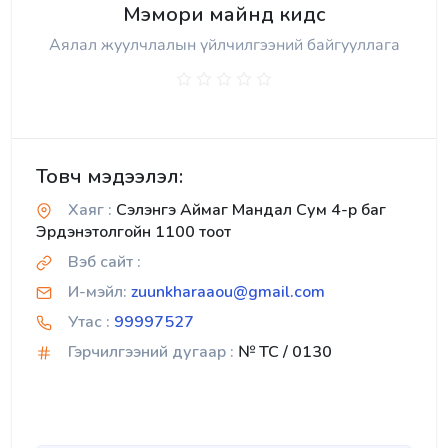
Мэмори майнд кидс
Аялал жуулчлалын үйлчилгээний байгууллага
Товч мэдээлэл:
Хаяг :
Сэлэнгэ Аймаг Мандал Сум 4-р баг
Эрдэнэтолгойн 1100 тоот
Вэб сайт :
И-мэйл:
zuunkharaaou@gmail.com
Утас :
99997527
Гэрчилгээний дугаар :
№ TC / 0130