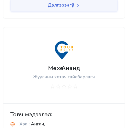
Дэлгэрэнгүй
Мөнхөө Ананд
Жуулчны хөтөч тайлбарлагч
Товч мэдээлэл:
Хэл :
Англи,