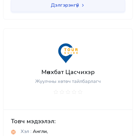
Дэлгэрэнгүй
Мөнхбат Цасчихэр
Жуулчны хөтөч тайлбарлагч
Товч мэдээлэл:
Хэл :
Англи,