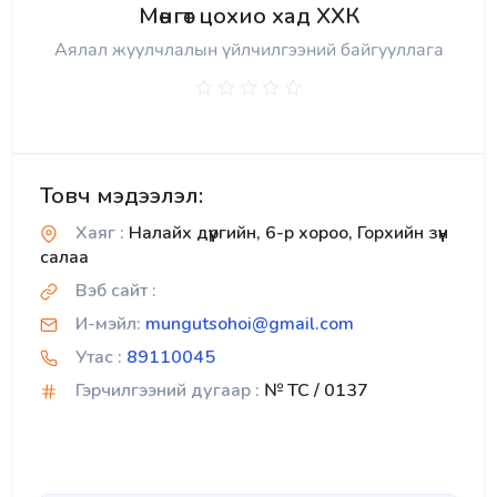
Мөнгөт цохио хад ХХК
Аялал жуулчлалын үйлчилгээний байгууллага
Товч мэдээлэл:
Хаяг :
Налайх дүүргийн, 6-р хороо, Горхийн зүүн
салаа
Вэб сайт :
И-мэйл:
mungutsohoi@gmail.com
Утас :
89110045
Гэрчилгээний дугаар :
№ TC / 0137