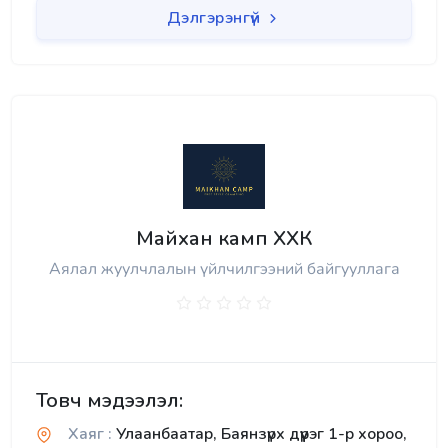
Дэлгэрэнгүй
Майхан камп ХХК
Аялал жуулчлалын үйлчилгээний байгууллага
Товч мэдээлэл:
Хаяг :
Улаанбаатар, Баянзүрх дүүрэг 1-р хороо,