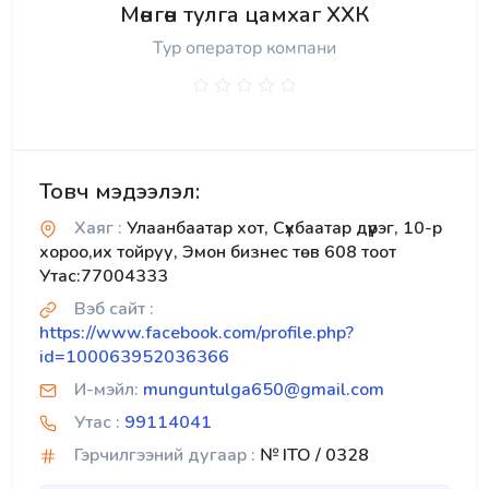
Мөнгөн тулга цамхаг ХХК
Тур оператор компани
Товч мэдээлэл:
Хаяг :
Улаанбаатар хот, Сүхбаатар дүүрэг, 10-р
хороо,их тойруу, Эмон бизнес төв 608 тоот
Утас:77004333
Вэб сайт :
https://www.facebook.com/profile.php?
id=100063952036366
И-мэйл:
munguntulga650@gmail.com
Утас :
99114041
Гэрчилгээний дугаар :
№ ITO / 0328