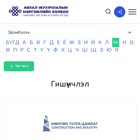
БҮГД
А
Б
В
Г
Д
Е
Ё
Ж
З
И
Й
К
Л
М
Н
О
Ө
П
Р
С
Т
У
Ү
Ф
Х
Ц
Ч
Ш
Щ
Э
Ю
Я
Бүртгүүлэх
Гишүүнчлэл