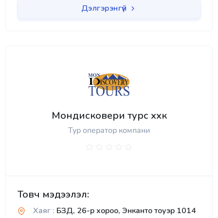
Дэлгэрэнгүй
Мондисковери турс ххк
Тур оператор компани
Товч мэдээлэл:
Хаяг :
БЗД, 26-р хороо, Энканто тоуэр 1014