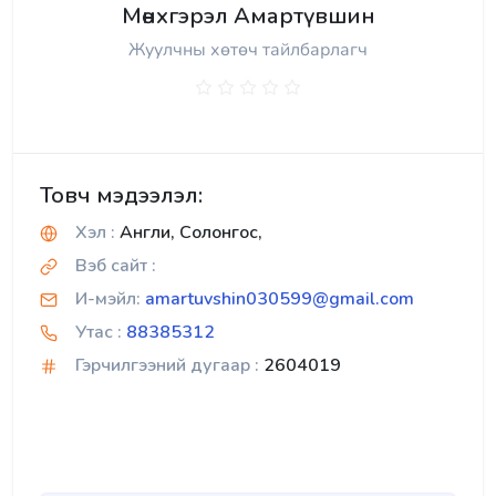
Мөнхгэрэл Амартүвшин
Жуулчны хөтөч тайлбарлагч
Товч мэдээлэл:
Хэл :
Англи, Солонгос,
Вэб сайт :
И-мэйл:
amartuvshin030599@gmail.com
Утас :
88385312
Гэрчилгээний дугаар :
2604019