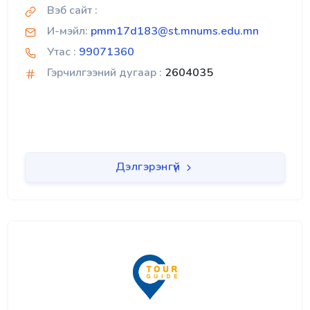
Вэб сайт :
И-мэйл:
pmm17d183@st.mnums.edu.mn
Утас :
99071360
Гэрчилгээний дугаар :
2604035
Дэлгэрэнгүй