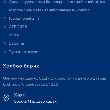
Аялал жуулчлалын боловсрол, хөгжлийн нийгэмлэг
Мэргэжлийн хөтөч тайлбарлагчдын холбоо
tourismweek.mn
ATF 2026
eVisa
1212.mn
Түгээмэл асуулт
Холбоо барих
Олимпийн гудамж, СБД - 1 хороо, Очир центр 5 давхар
503 тоот, Улаанбаатар 14220
Хаяг
Google Map дээр харах