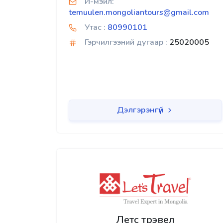
И-мэйл:
temuulen.mongoliantours@gmail.com
Утас :
80990101
Гэрчилгээний дугаар :
25020005
Дэлгэрэнгүй
Летс трэвел