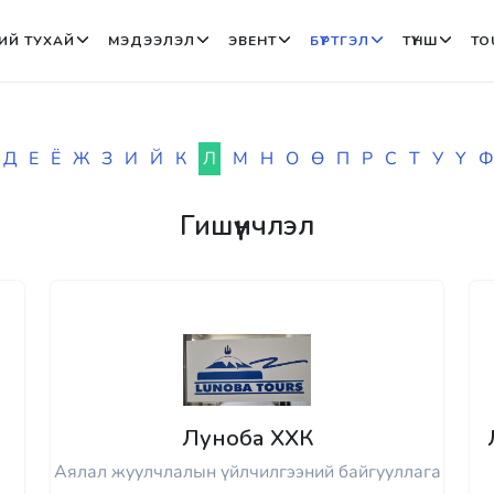
ИЙ ТУХАЙ
МЭДЭЭЛЭЛ
ЭВЕНТ
БҮРТГЭЛ
ТҮНШ
TO
Д
Е
Ё
Ж
З
И
Й
К
Л
М
Н
О
Ө
П
Р
С
Т
У
Ү
Ф
Гишүүнчлэл
Луноба ХХК
Аялал жуулчлалын үйлчилгээний байгууллага