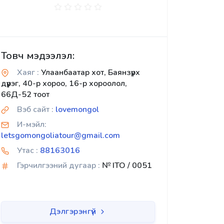
Товч мэдээлэл:
Хаяг :
Улаанбаатар хот, Баянзүрх
дүүрэг, 40-р хороо, 16-р хороолол,
66Д-52 тоот
Вэб сайт :
lovemongol
И-мэйл:
letsgomongoliatour@gmail.com
Утас :
88163016
Гэрчилгээний дугаар :
№ ITO / 0051
Дэлгэрэнгүй