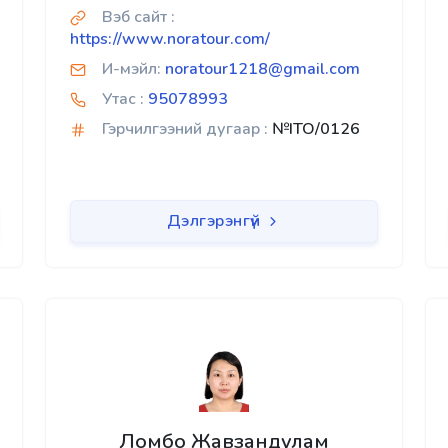
Вэб сайт :
https://www.noratour.com/
И-мэйл:
noratour1218@gmail.com
Утас :
95078993
Гэрчилгээний дугаар :
№ITO/0126
Дэлгэрэнгүй
Ломбо Жавзандулам