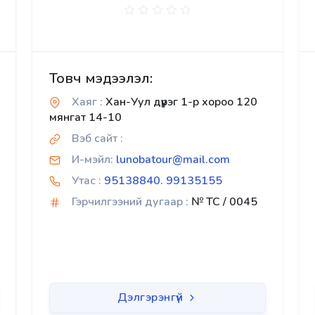
Товч мэдээлэл:
Хаяг :
Хан-Уул дүүрэг 1-р хороо 120
мянгат 14-10
Вэб сайт :
И-мэйл:
lunobatour@mail.com
Утас :
95138840. 99135155
Гэрчилгээний дугаар :
№ TC / 0045
Дэлгэрэнгүй