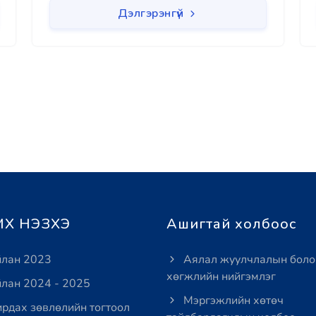
Дэлгэрэнгүй
Х НЭЗХЭ
Ашигтай холбоос
лан 2023
Аялал жуулчлалын боло
хөгжлийн нийгэмлэг
лан 2024 - 2025
Мэргэжлийн хөтөч
рдах зөвлөлийн тогтоол