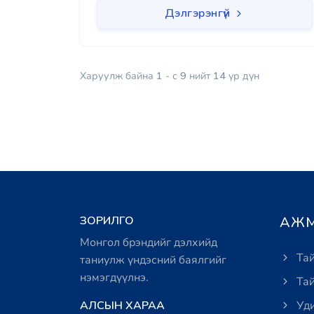
Дэлгэрэнгүй
Харуулж байна
1
- с
9
нийт
14
үр дүн
ЗОРИЛГО
АЖМ
Монгол брэндийг дэлхийд
Тай
таниулж үндэсний баялгийг
нэмэгдүүлнэ.
Тай
АЛСЫН ХАРАА
Уди