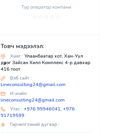
Тур оператор компани
Товч мэдээлэл:
Хаяг :
Улаанбаатар хот, Хан-Уул
дүүрэг Зайсан Хилл Комплекс 4-р давхар
416 тоот
Вэб сайт :
Lineconsulting24@gmail.com
И-мэйл:
lineconsulting24@gmail.com
Утас :
+976 99946041, +976
91719599
Гэрчилгээний дугаар :