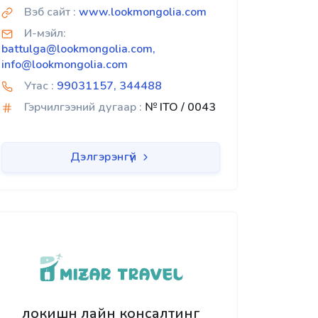
Вэб сайт :
www.lookmongolia.com
И-мэйл:
battulga@lookmongolia.com,
info@lookmongolia.com
Утас :
99031157, 344488
Гэрчилгээний дугаар :
№ ITO / 0043
Дэлгэрэнгүй
локишн лайн консалтинг