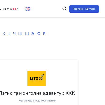
URISMW
EE
K
Нэвтрэх / Бүртгүүлэх
Х
Ц
Ч
Ш
Щ
Э
Ю
Я
Лэтис гөү монголиа эдвантур ХХК
Тур оператор компани