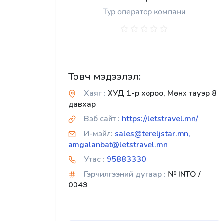
Тур оператор компани
Товч мэдээлэл:
Хаяг :
ХУД 1-р хороо, Мөнх тауэр 8
давхар
Вэб сайт :
https://letstravel.mn/
И-мэйл:
sales@tereljstar.mn,
amgalanbat@letstravel.mn
Утас :
95883330
Гэрчилгээний дугаар :
№ INTO /
0049