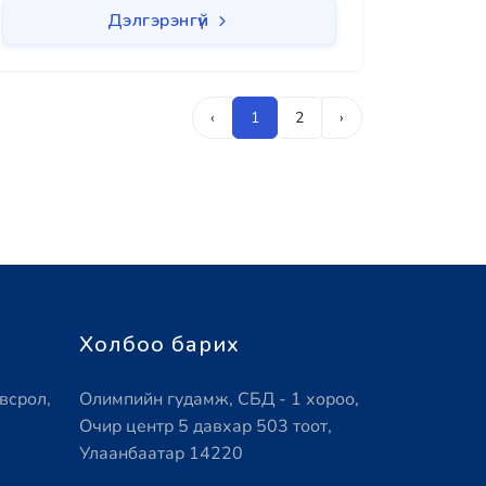
Дэлгэрэнгүй
‹
1
2
›
Холбоо барих
всрол,
Олимпийн гудамж, СБД - 1 хороо,
Очир центр 5 давхар 503 тоот,
Улаанбаатар 14220