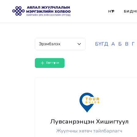
НҮҮР
БИДН
БҮГД
А
Б
В
Г
Бүртгүүлэх
Лувсанрэнцэн Хишигтуул
Жуулчны хөтөч тайлбарлагч