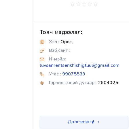
Товч мэдээлэл:
Хэл :
Орос,
Вэб сайт :
И-мэйл:
luvsanrentsenkhishigtuul@gmail.com
Утас :
99075539
Гэрчилгээний дугаар :
2604025
Дэлгэрэнгүй