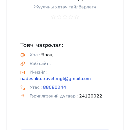
Жуулчны хөтөч тайлбарлагч
Товч мэдээлэл:
Хэл :
Япон,
Вэб сайт :
И-мэйл:
nadeshko.travel.mgl@gmail.com
Утас :
88080944
Гэрчилгээний дугаар :
24120022