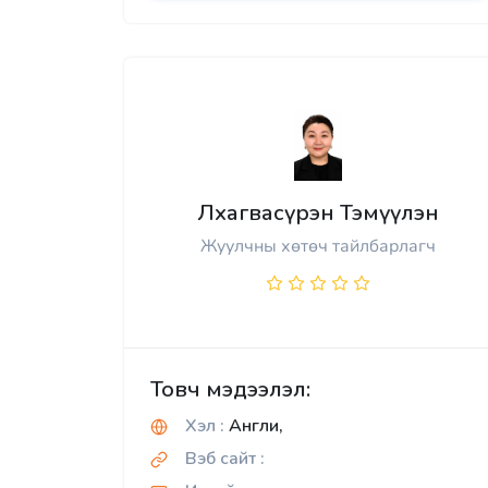
Лхагвасүрэн Тэмүүлэн
Жуулчны хөтөч тайлбарлагч
Товч мэдээлэл:
Хэл :
Англи,
Вэб сайт :