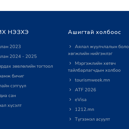
Х НЭЗХЭ
Ашигтай холбоос
лан 2023
Аялал жуулчлалын боло
хөгжлийн нийгэмлэг
лан 2024 - 2025
Мэргэжлийн хөтөч
рдах зөвлөлийн тогтоол
тайлбарлагчдын холбоо
амж бичиг
tourismweek.mn
айн сэтгүүл
ATF 2026
иа сан
eVisa
ал хүсэлт
1212.mn
Түгээмэл асуулт