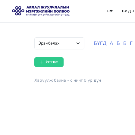
НҮҮР
БИДН
БҮГД
А
Б
В
Г
Бүртгүүлэх
Харуулж байна
- с
нийт
0
үр дүн