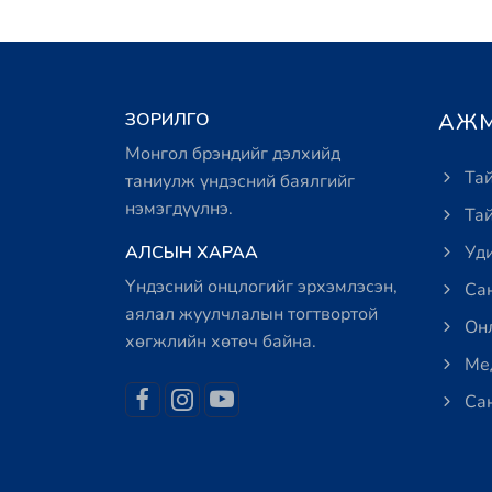
ЗОРИЛГО
АЖМ
Монгол брэндийг дэлхийд
Тай
таниулж үндэсний баялгийг
нэмэгдүүлнэ.
Тай
АЛСЫН ХАРАА
Уди
Үндэсний онцлогийг эрхэмлэсэн,
Сан
аялал жуулчлалын тогтвортой
Онл
хөгжлийн хөтөч байна.
Мед
Сан