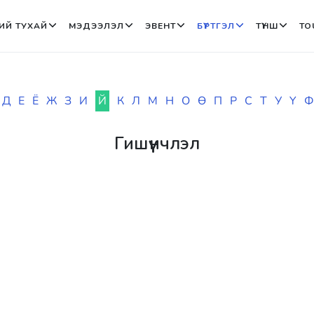
ИЙ ТУХАЙ
МЭДЭЭЛЭЛ
ЭВЕНТ
БҮРТГЭЛ
ТҮНШ
TO
Д
Е
Ё
Ж
З
И
Й
К
Л
М
Н
О
Ө
П
Р
С
Т
У
Ү
Ф
Гишүүнчлэл