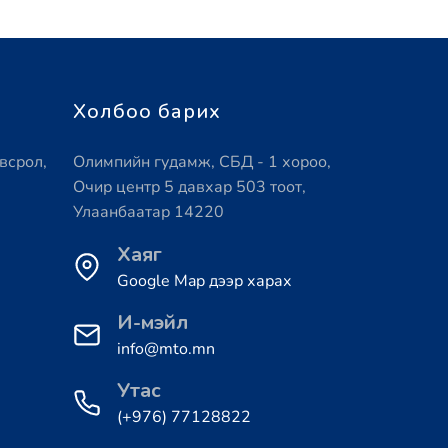
Холбоо барих
всрол,
Олимпийн гудамж, СБД - 1 хороо,
Очир центр 5 давхар 503 тоот,
Улаанбаатар 14220
Хаяг
Google Map дээр харах
И-мэйл
info@mto.mn
Утас
(+976) 77128822