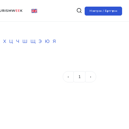
URISMW
EE
K
Нэвтрэх / Бүртгүүлэх
Х
Ц
Ч
Ш
Щ
Э
Ю
Я
‹
1
›