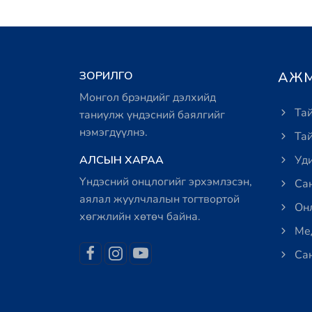
ЗОРИЛГО
АЖМ
Монгол брэндийг дэлхийд
Тай
таниулж үндэсний баялгийг
нэмэгдүүлнэ.
Тай
АЛСЫН ХАРАА
Уди
Үндэсний онцлогийг эрхэмлэсэн,
Сан
аялал жуулчлалын тогтвортой
Онл
хөгжлийн хөтөч байна.
Мед
Сан