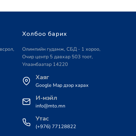
Холбоо барих
всрол,
Олимпийн гудамж, СБД - 1 хороо,
Очир центр 5 давхар 503 тоот,
Улаанбаатар 14220
Хаяг
Google Map дээр харах
И-мэйл
info@mto.mn
Утас
(+976) 77128822