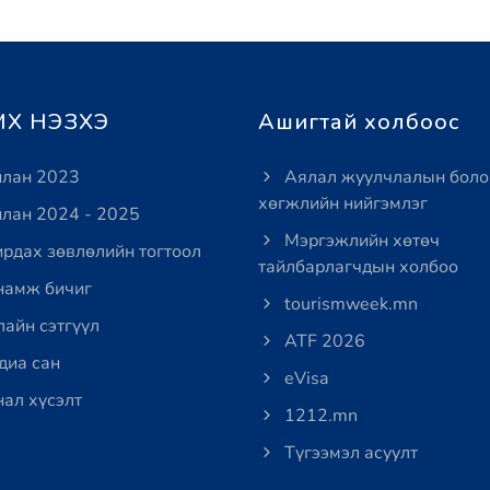
Х НЭЗХЭ
Ашигтай холбоос
лан 2023
Аялал жуулчлалын боло
хөгжлийн нийгэмлэг
лан 2024 - 2025
Мэргэжлийн хөтөч
рдах зөвлөлийн тогтоол
тайлбарлагчдын холбоо
амж бичиг
tourismweek.mn
айн сэтгүүл
ATF 2026
иа сан
eVisa
ал хүсэлт
1212.mn
Түгээмэл асуулт