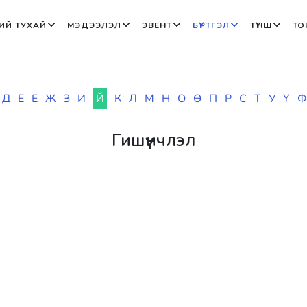
ИЙ ТУХАЙ
МЭДЭЭЛЭЛ
ЭВЕНТ
БҮРТГЭЛ
ТҮНШ
TO
Д
Е
Ё
Ж
З
И
Й
К
Л
М
Н
О
Ө
П
Р
С
Т
У
Ү
Ф
Гишүүнчлэл