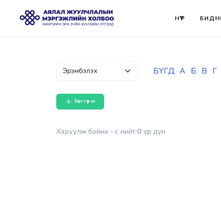
НҮҮР
БИДН
БҮГД
А
Б
В
Г
Бүртгүүлэх
Харуулж байна
- с
нийт
0
үр дүн