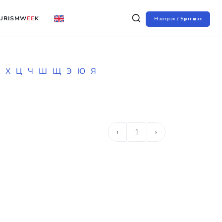
URISMW
EE
K
Нэвтрэх / Бүртгүүлэх
Х
Ц
Ч
Ш
Щ
Э
Ю
Я
‹
1
›