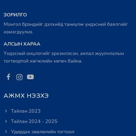
ЗОРИЛГО
Монгол брэндийг дэлхийд таниулж үндэсний баялгийг
нэмэгдүүлнэ.
АЛСЫН ХАРАА
Үндэсний онцлогийг эрхэмлэсэн, аялал жуулчлалын
тогтвортой хөгжлийн хөтөч байна.
АЖМХ НЭЗХЭ
Тайлан 2023
Тайлан 2024 - 2025
Удирдах зөвлөлийн тогтоол