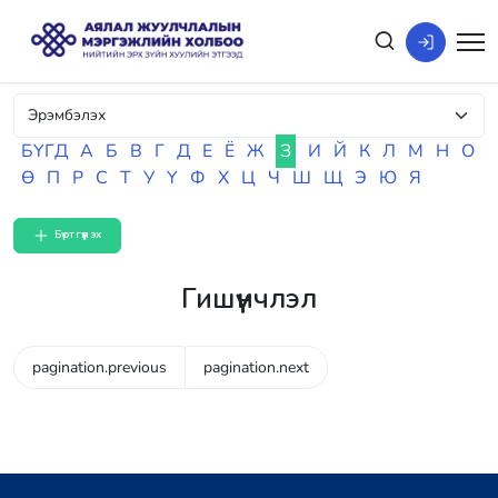
БҮГД
А
Б
В
Г
Д
Е
Ё
Ж
З
И
Й
К
Л
М
Н
О
Ө
П
Р
С
Т
У
Ү
Ф
Х
Ц
Ч
Ш
Щ
Э
Ю
Я
Бүртгүүлэх
Гишүүнчлэл
pagination.previous
pagination.next