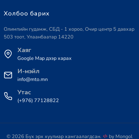
Холбоо барих
Олимпийн гудамж, СБД - 1 хороо, Очир центр 5 давхар
503 тоот, Улаанбаатар 14220
Хаяг
Google Map дээр харах
И-мэйл
info@mto.mn
Утас
(+976) 77128822
© 2026 Бүх эрх хуулиар хамгаалагдсан.
by
Mongol