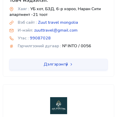
Товч мэдээлэл:
Хаяг :
УБ хот, БЗД, 6-р хороо, Наран Сити
апартмент -21 тоот
Вэб сайт :
Zuut travel mongolia
И-мэйл:
zuuttravel@gmail.com
Утас :
99087028
Гэрчилгээний дугаар :
№ INTO / 0056
Дэлгэрэнгүй