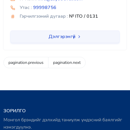
Утас :
99998756
Гэрчилгээний дугаар :
№ ITO / 0131
Дэлгэрэнгүй
pagination.previous
pagination.next
ЗОРИЛГО
Монгол брэндийг дэлхийд таниулж үндэсний баялгийг
нэмэгдүүлнэ.