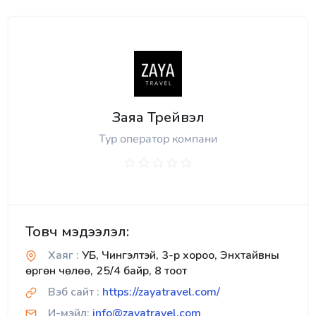
Заяа Трейвэл
Тур оператор компани
Товч мэдээлэл:
Хаяг :
УБ, Чингэлтэй, 3-р хороо, Энхтайвны
өргөн чөлөө, 25/4 байр, 8 тоот
Вэб сайт :
https://zayatravel.com/
И-мэйл:
info@zayatravel.com