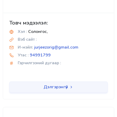
Товч мэдээлэл:
Хэл :
Солонгос,
Вэб сайт :
И-мэйл:
jurjeezorig@gmail.com
Утас :
94991799
Гэрчилгээний дугаар :
Дэлгэрэнгүй