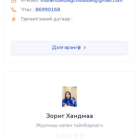
И-мэйл:
munkhtsetsegchiluudei@gmail.com
Утас :
86990168
Гэрчилгээний дугаар :
Дэлгэрэнгүй
Зориг Хандмаа
Жуулчны хөтөч тайлбарлагч