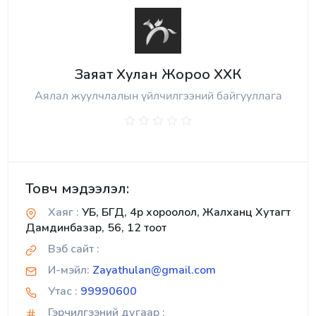
Заяат Хулан Жороо ХХК
Аялал жуулчлалын үйлчилгээний байгууллага
Товч мэдээлэл:
Хаяг :
УБ, БГД, 4р хороолол, Жалханц Хутагт
Дамдинбазар, 56, 12 тоот
Вэб сайт :
И-мэйл:
Zayathulan@gmail.com
Утас :
99990600
Гэрчилгээний дугаар :