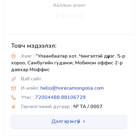
Аяллын агент
Товч мэдээлэл:
Хаяг :
"Улаанбаатар хот, Чингэлтэй дүүрэг, 5-р
хороо, Самбугийн гудамж, Мобиком оффис 2-р
давхар Моффис
Вэб сайт :
И-мэйл:
hello@horecamongolia.com
Утас :
72004488 88106729
Гэрчилгээний дугаар :
№ TA / 0007
Дэлгэрэнгүй