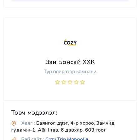
Зэн Бонсай ХХК
Тур оператор компани
Товч мэдээлэл:
Хаяг :
Баянгол дүүрэг, 4-р хороо, Замчид
гудамж-1, A&H төв, 6 давхар, 603 тоот
Вэб сайт :
Cozy Trip Mongolia