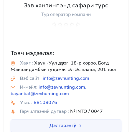
Зэв хантинг энд сафари турс
Тур оператор компани
Товч мэдээлэл:
Хаяг :
Хаун -Уул дүүрэг, 18-р хороо, Богд
Жавзандамбын гудамж, Эл Эс плаза, 201 тоот
Вэб сайт :
info@zevhunting.com
И-мэйл:
info@zevhunting.com,
bayanbat@zevhunting.com
Утас :
88108076
Гэрчилгээний дугаар :
№ INTO / 0047
Дэлгэрэнгүй