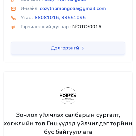
И-мэйл:
cozytripmongolia@gmail.com
Утас :
88081016, 99551095
Гэрчилгээний дугаар :
№OTO/0016
Дэлгэрэнгүй
Зочлох үйлчлэх салбарын сургалт,
хөгжлийн төв Гишүүдэд үйлчилдэг төрйин
бус байгууллага