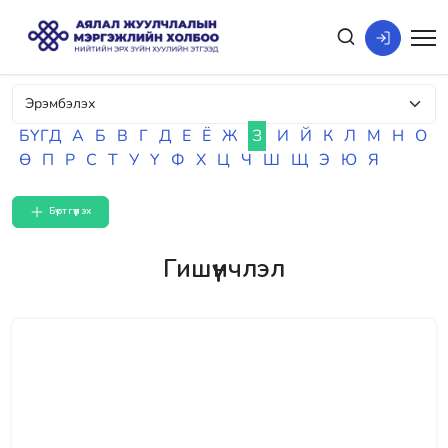
БҮГД
А
Б
В
Г
Д
Е
Ё
Ж
З
И
Й
К
Л
М
Н
О
Ө
П
Р
С
Т
У
Ү
Ф
Х
Ц
Ч
Ш
Щ
Э
Ю
Я
Бүртгүүлэх
Гишүүнчлэл