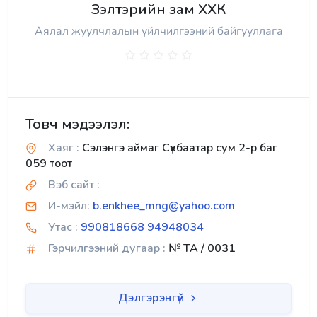
Зэлтэрийн зам ХХК
Аялал жуулчлалын үйлчилгээний байгууллага
Товч мэдээлэл:
Хаяг :
Сэлэнгэ аймаг Сүхбаатар сум 2-р баг
059 тоот
Вэб сайт :
И-мэйл:
b.enkhee_mng@yahoo.com
Утас :
990818668 94948034
Гэрчилгээний дугаар :
№ TA / 0031
Дэлгэрэнгүй