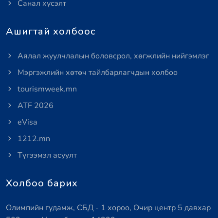
Санал хүсэлт
Ашигтай холбоос
Аялал жуулчлалын боловсрол, хөгжлийн нийгэмлэг
Мэргэжлийн хөтөч тайлбарлагчдын холбоо
tourismweek.mn
ATF 2026
eVisa
1212.mn
Түгээмэл асуулт
Холбоо барих
Олимпийн гудамж, СБД - 1 хороо, Очир центр 5 давхар