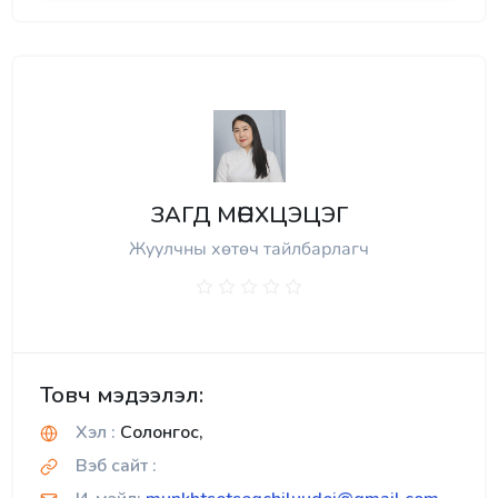
ЗАГД МӨНХЦЭЦЭГ
Жуулчны хөтөч тайлбарлагч
Товч мэдээлэл:
Хэл :
Солонгос,
Вэб сайт :