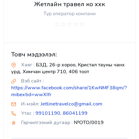
Жетлайн травел ко ххк
Тур оператор компани
Товч мэдээлэл:
Хаяг :
БЗД, 26-р хороо, Кристал тауны чанх
урд, Химчан центр 710, 406 тоот
Вэб сайт :
https://www.facebook.com/share/1KwNMF38qm/?
mibextid=wwXIfr
И-мэйл:
Jetlinetravelco@gmail.com
Утас :
99101190, 86041199
Гэрчилгээний дугаар :
№OTO/0019