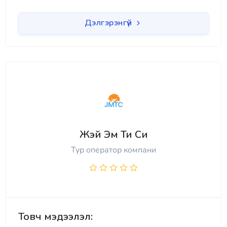
Дэлгэрэнгүй
Жэй Эм Ти Си
Тур оператор компани
Товч мэдээлэл: