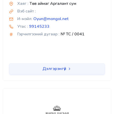
Хаяг :
Төв аймаг Аргалант сум
Вэб сайт :
И-мэйл:
Oyun@mongol.net
Утас :
99145233
Гэрчилгээний дугаар :
№ TC / 0041
Дэлгэрэнгүй