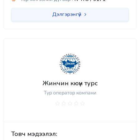
Дэлгэрэнгүй
Жинчин кюүн турс
Тур оператор компани
Товч мэдээлэл: