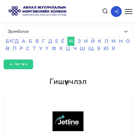
БҮГД
А
Б
В
Г
Д
Е
Ё
Ж
З
И
Й
К
Л
М
Н
О
Ө
П
Р
С
Т
У
Ү
Ф
Х
Ц
Ч
Ш
Щ
Э
Ю
Я
Бүртгүүлэх
Гишүүнчлэл