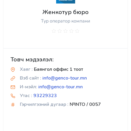
Женкотур бюро
Тур оператор компани
Товч мэдээлэл:
Хаяг :
Баянгол оффис 1 тоот
Вэб сайт :
info@genco-tour.mn
И-мэйл:
info@genco-tour.mn
Утас :
93229323
Гэрчилгээний дугаар :
№INTO / 0057