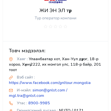
ЖИ ЭН ЭЛ түүр
Тур оператор компани
Товч мэдээлэл:
Хаяг :
Улаанбаатар хот, Хан-Уул дүүрэг, 18-р
хороо, Хүннү 2222, их монгол улс, 118-р байр, 201
тоот
Вэб сайт :
https://www.facebook.com/gnltour.mongolia
И-мэйл:
simon@gnlst.com /
mgl.tra@gnlst.com
Утас :
8900-9985
Гэрчилгээний дугаар :
№ ITO / 0171