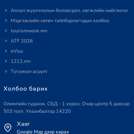
Аялал жуулчлалын боловсрол, хөгжлийн нийгэмлэг
Мэргэжлийн хөтөч тайлбарлагчдын холбоо
tourismweek.mn
ATF 2026
eVisa
1212.mn
Түгээмэл асуулт
Холбоо барих
Олимпийн гудамж, СБД - 1 хороо, Очир центр 5 давхар
503 тоот, Улаанбаатар 14220
Хаяг
Google Map дээр харах