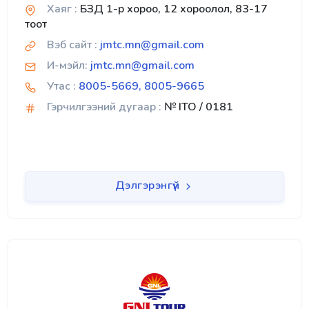
Хаяг :
БЗД 1-р хороо, 12 хороолол, 83-17
тоот
Вэб сайт :
jmtc.mn@gmail.com
И-мэйл:
jmtc.mn@gmail.com
Утас :
8005-5669, 8005-9665
Гэрчилгээний дугаар :
№ ITO / 0181
Дэлгэрэнгүй