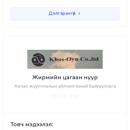
Дэлгэрэнгүй
Жирмийн цагаан нуур
Аялал жуулчлалын үйлчилгээний байгууллага
Товч мэдээлэл: