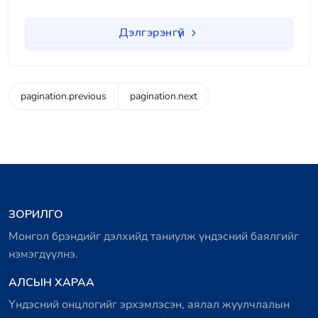
Дэлгэрэнгүй
pagination.previous
pagination.next
ЗОРИЛГО
Монгол брэндийг дэлхийд таниулж үндэсний баялгийг
нэмэгдүүлнэ.
АЛСЫН ХАРАА
Үндэсний онцлогийг эрхэмлэсэн, аялал жуулчлалын