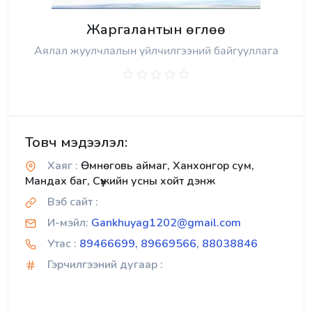
Жаргалантын өглөө
Аялал жуулчлалын үйлчилгээний байгууллага
Товч мэдээлэл:
Хаяг :
Өмнөговь аймаг, Ханхонгор сум,
Мандах баг, Сүүжийн усны хойт дэнж
Вэб сайт :
И-мэйл:
Gankhuyag1202@gmail.com
Утас :
89466699, 89669566, 88038846
Гэрчилгээний дугаар :