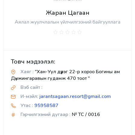
Жаран Цагаан
Аялал жуулчлалын үйлчилгээний байгууллага
Товч мэдээлэл:
Хаяг :
"Хан-Уул дүүрэг 22-р хороо Богины ам
Дүнжингаравын гудамж 470 тоот "
Вэб сайт :
И-мэйл:
jarantsagaan.resort@gmail.com
Утас :
95958587
Гэрчилгээний дугаар :
№ TC / 0016