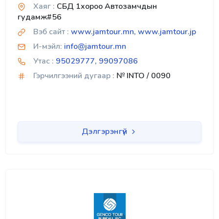
Хаяг :
СБД 1хороо Автозамчдын
гудамж#56
Вэб сайт :
www.jamtour.mn, www.jamtour.jp
И-мэйл:
info@jamtour.mn
Утас :
95029777, 99097086
Гэрчилгээний дугаар :
№ INTO / 0090
Дэлгэрэнгүй