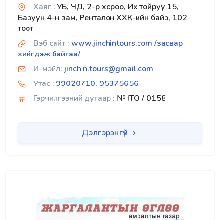
Хаяг :
УБ, ЧД, 2-р хороо, Их тойруу 15,
Баруун 4-н зам, Ренталон ХХК-ийн байр, 102
тоот
Вэб сайт :
www.jinchintours.com /засвар
хийгдэж байгаа/
И-мэйл:
jinchin.tours@gmail.com
Утас :
99020710, 95375656
Гэрчилгээний дугаар :
№ ITO / 0158
Дэлгэрэнгүй