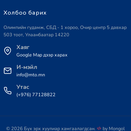
Холбоо барих
Олимпийн гудамж, СБД - 1 хороо, Очир центр 5 давхар
503 тоот, Улаанбаатар 14220
Хаяг
Google Map дээр харах
И-мэйл
info@mto.mn
Утас
(+976) 77128822
© 2026 Бүх эрх хуулиар хамгаалагдсан.
by
Mongol