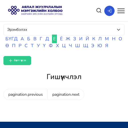
БҮГД
А
Б
В
Г
Д
Е
Ё
Ж
З
И
Й
К
Л
М
Н
О
Ө
П
Р
С
Т
У
Ү
Ф
Х
Ц
Ч
Ш
Щ
Э
Ю
Я
Бүртгүүлэх
Гишүүнчлэл
pagination.previous
pagination.next