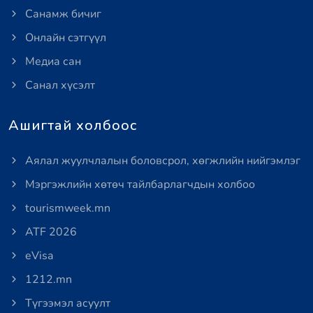
Санамж бичиг
Онлайн сэтгүүл
Медиа сан
Санал хүсэлт
Ашигтай холбоос
Аялал жуулчлалын боловсрол, хөгжлийн нийгэмлэг
Мэргэжлийн хөтөч тайлбарлагчдын холбоо
tourismweek.mn
ATF 2026
eVisa
1212.mn
Түгээмэл асуулт