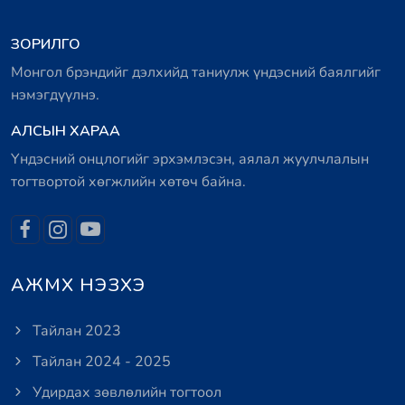
ЗОРИЛГО
Монгол брэндийг дэлхийд таниулж үндэсний баялгийг
нэмэгдүүлнэ.
АЛСЫН ХАРАА
Үндэсний онцлогийг эрхэмлэсэн, аялал жуулчлалын
тогтвортой хөгжлийн хөтөч байна.
АЖМХ НЭЗХЭ
Тайлан 2023
Тайлан 2024 - 2025
Удирдах зөвлөлийн тогтоол