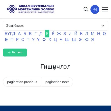
БҮГД
А
Б
В
Г
Д
Е
Ё
Ж
З
И
Й
К
Л
М
Н
О
Ө
П
Р
С
Т
У
Ү
Ф
Х
Ц
Ч
Ш
Щ
Э
Ю
Я
Бүртгүүлэх
Гишүүнчлэл
pagination.previous
pagination.next