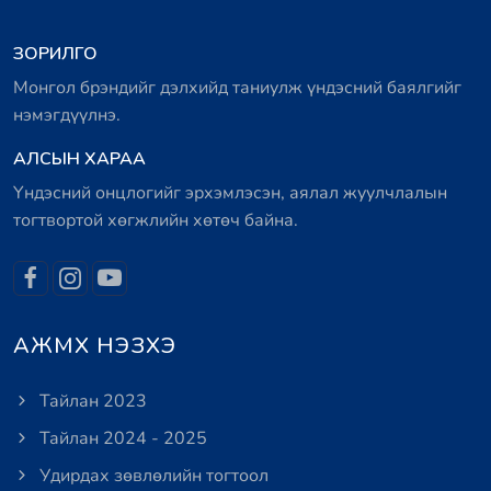
ЗОРИЛГО
Монгол брэндийг дэлхийд таниулж үндэсний баялгийг
нэмэгдүүлнэ.
АЛСЫН ХАРАА
Үндэсний онцлогийг эрхэмлэсэн, аялал жуулчлалын
тогтвортой хөгжлийн хөтөч байна.
АЖМХ НЭЗХЭ
Тайлан 2023
Тайлан 2024 - 2025
Удирдах зөвлөлийн тогтоол