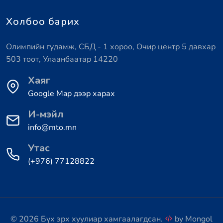
Холбоо барих
Олимпийн гудамж, СБД - 1 хороо, Очир центр 5 давхар
503 тоот, Улаанбаатар 14220
Хаяг
Google Map дээр харах
И-мэйл
info@mto.mn
Утас
(+976) 77128822
© 2026 Бүх эрх хуулиар хамгаалагдсан.
by
Mongol