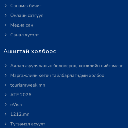
Санамж бичиг
Онлайн сэтгүүл
Медиа сан
Санал хүсэлт
Ашигтай холбоос
Аялал жуулчлалын боловсрол, хөгжлийн нийгэмлэг
Мэргэжлийн хөтөч тайлбарлагчдын холбоо
tourismweek.mn
ATF 2026
eVisa
1212.mn
Түгээмэл асуулт